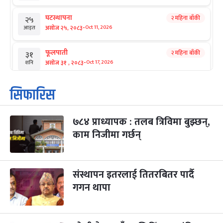
घटस्थापना
२ महिना बाँकी
२५
-
असोज २५, २०८३
Oct 11, 2026
आइत
फूलपाती
२ महिना बाँकी
३१
-
असोज ३१ , २०८३
Oct 17, 2026
शनि
कार्तिक सङ्क्रान्ति
२ महिना बाँकी
१
सिफारिस
-
कार्तिक १, २०८३
Oct 18, 2026
आइत
७८४ प्राध्यापक : तलब त्रिविमा बुझ्छन्,
महानवमी
२ महिना बाँकी
३
-
काम निजीमा गर्छन्
कार्तिक ३, २०८३
Oct 20, 2026
मंगल
विजयादशमी
२ महिना बाँकी
४
-
कार्तिक ४, २०८३
Oct 21, 2026
बुध
संस्थापन इतरलाई तितरबितर पार्दै
गगन थापा
पापा‌ङ्कुशा एकादशी व्रत
२ महिना बाँकी
५
-
कार्तिक ५, २०८३
Oct 22, 2026
बिहि