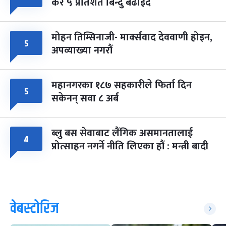
कर ५ प्रतिशत बिन्दु बढाइँदै
मोहन तिम्सिनाजी- मार्क्सवाद देववाणी होइन,
५
अपव्याख्या नगरौं
महानगरका १८७ सहकारीले फिर्ता दिन
५
सकेनन् सवा ८ अर्ब
ब्लु बस सेवाबाट लैंगिक असमानतालाई
४
प्रोत्साहन नगर्ने नीति लिएका हौं : मन्त्री बादी
वेबस्टोरिज