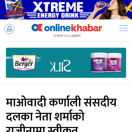
Skip
to
२२ साउन २०८३, शुक्रबार
content
माओवादी कर्णाली संसदीय
दलका नेता शर्माको
राजीनामा स्वीकृत