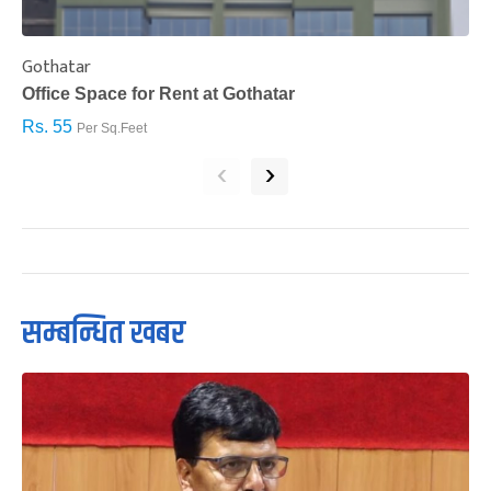
Gothatar
S
Office Space for Rent at Gothatar
H
Rs. 55
R
Per Sq.Feet
‹
›
सम्बन्धित खबर