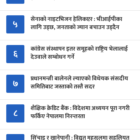
सेनाको नाइटभिजन हेलिकप्टर : भीआईपीका
५
लागि उड्छ, जनताको ज्यान बचाउन उड्दैन
कांग्रेस संस्थापन इतर समूहको राष्ट्रिय भेलालाई
६
देउवाले सम्बोधन गर्ने
प्रधानमन्त्री बालेनले ल्याएको विधेयक संसदीय
७
समितिबाट जस्ताको तस्तै सदर
शैक्षिक क्रेडिट बैंक : विदेशमा अध्ययन पूरा नगरी
८
फर्किए नेपालमा निरन्तरता
सिँचाइ र खानेपानी : विद्युत् महसुलमा सहुलियत