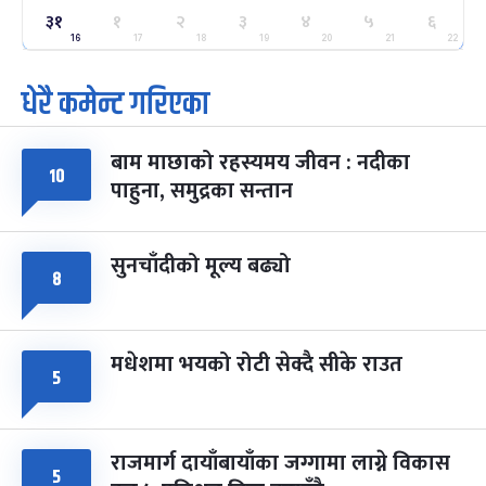
३१
१
२
३
४
५
६
ग्याल्पो ल्होसार
७ महिना बाँकी
२५
-
16
17
18
19
20
21
22
फाल्गुन २५, २०८३
Mar 9, 2027
मंगल
धेरै कमेन्ट गरिएका
पूर्णिमा व्रत
७ महिना बाँकी
७
-
चैत्र ७, २०८३
Mar 21, 2027
आइत
बाम माछाको रहस्यमय जीवन : नदीका
१०
फागुपूर्णिमा
७ महिना बाँकी
८
पाहुना, समुद्रका सन्तान
-
चैत्र ८, २०८३
Mar 22, 2027
सोम
सुनचाँदीको मूल्य बढ्यो
८
मधेशमा भयको रोटी सेक्दै सीके राउत
५
राजमार्ग दायाँबायाँका जग्गामा लाग्ने विकास
५