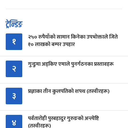
ट्रेन्डिङ
२५० रुपैयाँको सामान किनेका उपभोक्ताले जिते
१
१० लाखको बम्पर उपहार
गुन्डुमा अड्किए एमाले पुनर्गठनका प्रस्तावहरू
२
प्रज्ञाका तीन कुलपतिको शपथ (तस्वीरहरू)
३
पर्वतारोही पुरबहादुर गुरुङको अन्त्येष्टि
४
(तस्वीरहरू)