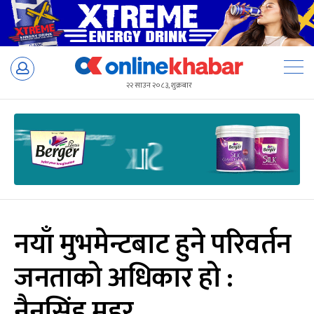
Skip
to
२२ साउन २०८३, शुक्रबार
content
नयाँ मुभमेन्टबाट हुने परिवर्तन
जनताको अधिकार हो :
नैनसिंह महर