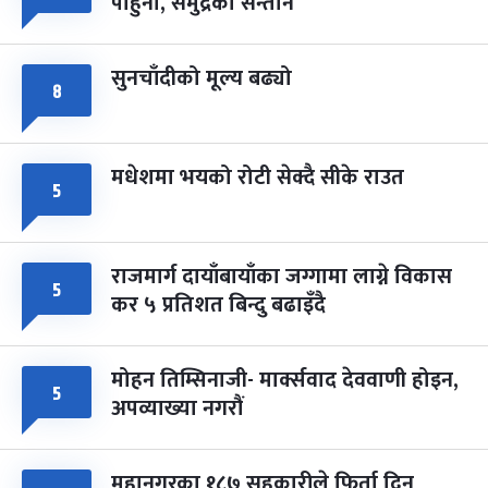
पाहुना, समुद्रका सन्तान
-
चैत्र ८, २०८३
Mar 22, 2027
सोम
सुनचाँदीको मूल्य बढ्यो
८
मधेशमा भयको रोटी सेक्दै सीके राउत
५
राजमार्ग दायाँबायाँका जग्गामा लाग्ने विकास
५
कर ५ प्रतिशत बिन्दु बढाइँदै
मोहन तिम्सिनाजी- मार्क्सवाद देववाणी होइन,
५
अपव्याख्या नगरौं
महानगरका १८७ सहकारीले फिर्ता दिन