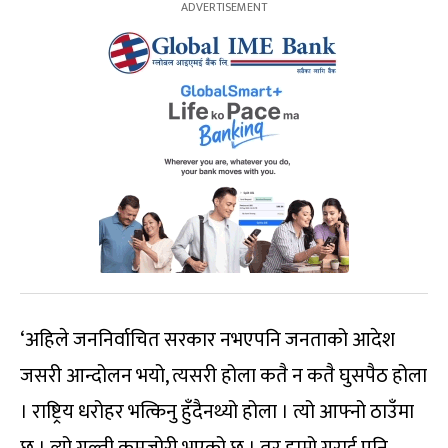
‘अहिले जननिर्वाचित सरकार नभएपनि जनताको आदेश
जसरी आन्दोलन भयो, त्यसरी होला कतै न कतै घुसपैठ होला
। राष्ट्रिय धरोहर भत्किनु हुँदैनथ्यो होला । त्यो आफ्नो ठाउँमा
छ । त्यो गल्ती कमजोरी भएको छ । तर हाम्रो गराई पनि