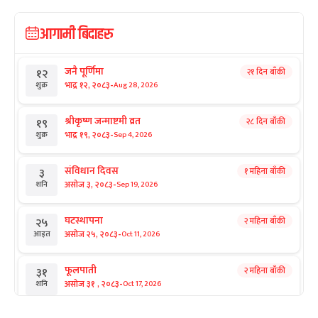
आगामी बिदाहरु
जनै पूर्णिमा
२१ दिन बाँकी
१२
-
भाद्र १२, २०८३
Aug 28, 2026
शुक्र
श्रीकृष्ण जन्माष्टमी व्रत
२८ दिन बाँकी
१९
-
भाद्र १९, २०८३
Sep 4, 2026
शुक्र
संविधान दिवस
१ महिना बाँकी
३
-
असोज ३, २०८३
Sep 19, 2026
शनि
घटस्थापना
२ महिना बाँकी
२५
-
असोज २५, २०८३
Oct 11, 2026
आइत
फूलपाती
२ महिना बाँकी
३१
-
असोज ३१ , २०८३
Oct 17, 2026
शनि