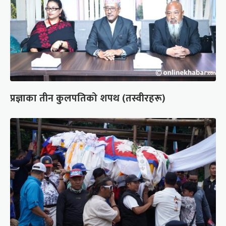
प्रज्ञाका तीन कुलपतिको शपथ (तस्वीरहरू)