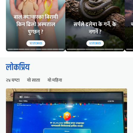
बाल क्यान्सरका बिरामी
किन ढिलो अस्पताल
सर्पले डसेमा के गर्ने, के
च
पुग्छन् ?
नगर्ने ?
10
STORIES
6
STORIES
लोकप्रिय
२४ घण्टा
यो साता
यो महिना