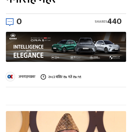
0
440
SHARES
अनलाइनखबर
२०८२ मंसिर १७ गते १७:५९