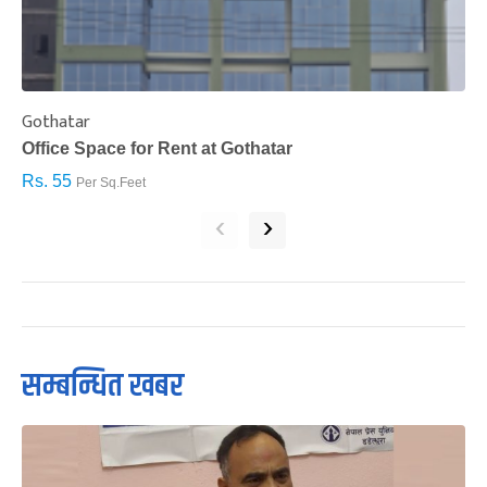
Gothatar
S
Office Space for Rent at Gothatar
H
Rs. 55
R
Per Sq.Feet
‹
›
सम्बन्धित खबर