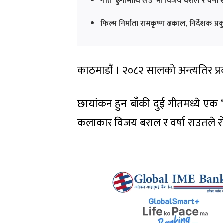
गीत 'ढुंगामाथि लेउ' मा विजय बराल र वर्षा र
फिल्म निर्माता रामकृष्ण ढकाल, निर्देशक 
काठमाडौं । २०८२ सालको अन्त्यतिर प
छायांकन हुन बाँकी दुई गीतमध्ये एक ‘ढ
कलाकार विजय बराल र वर्षा राउतले रोम