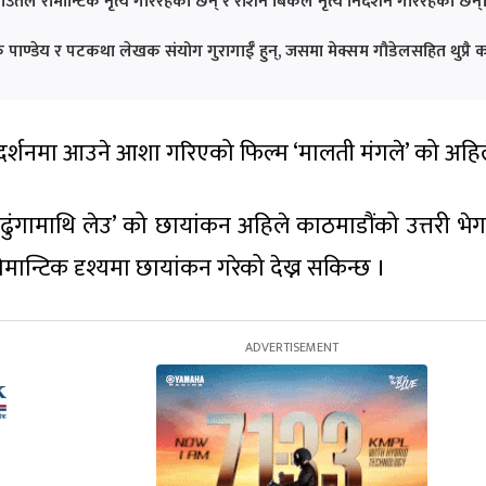
ाउतले रोमान्टिक नृत्य गरिरहेका छन् र रोशन बिकेले नृत्य निर्देशन गरिरहेका छन्
प्रकु पाण्डेय र पटकथा लेखक संयोग गुरागाईँ हुन्, जसमा मेक्सम गौडेलसहित थु
्रदर्शनमा आउने आशा गरिएको फिल्म ‘मालती मंगले’ को अ
ुंगामाथि लेउ’ को छायांकन अहिले काठमाडौंको उत्तरी भेगमा 
ान्टिक दृश्यमा छायांकन गरेको देख्न सकिन्छ ।