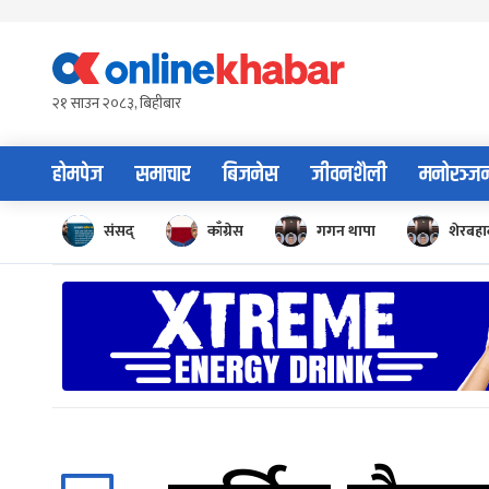
Skip
to
content
२१ साउन २०८३, बिहीबार
होमपेज
समाचार
बिजनेस
जीवनशैली
मनोरञ्ज
संसद्
काँग्रेस
गगन थापा
शेरबहाद