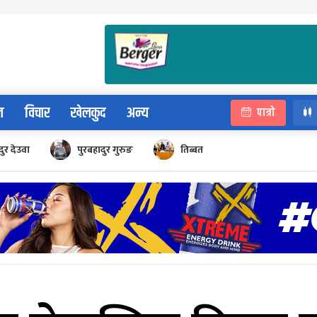
न
विचार
खेलकुद
अन्य
पात्रो
ुर देउवा
पुरबहादुर गुरुङ
तिब्बत