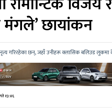
ा रोमान्टिक विजय र 
ी मंगले’ छायांकन
क नृत्य गरिरहेका छन्, जहाँ उनीहरू क्लासिक बलिउड लुकमा
गते १३:४६