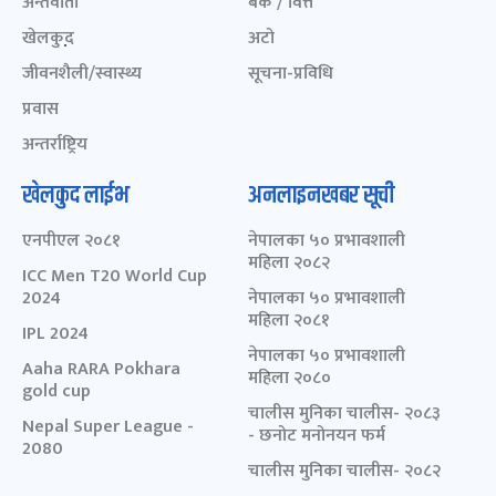
अन्तर्वार्ता
बैंक / वित्त
खेलकुद़़
अटो
जीवनशैली/स्वास्थ्य
सूचना-प्रविधि
प्रवास
अन्तर्राष्ट्रिय
खेलकुद लाईभ
अनलाइनखबर सूची
एनपीएल २०८१
नेपालका ५० प्रभावशाली
महिला २०८२
ICC Men T20 World Cup
2024
नेपालका ५० प्रभावशाली
महिला २०८१
IPL 2024
नेपालका ५० प्रभावशाली
Aaha RARA Pokhara
महिला २०८०
gold cup
चालीस मुनिका चालीस- २०८३
Nepal Super League -
- छनोट मनोनयन फर्म
2080
चालीस मुनिका चालीस- २०८२