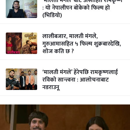
‘मालती मंगले’ बाट उत्साहित रामकृष्ण
: यो नेपालीपन बोकेको फिल्म हो
(भिडियो)
लालीबजार, मालती मंगले,
गुरुआमासहित ५ फिल्म शुक्रबारदेखि,
शोज कति छ ?
‘मालती मंगले’ हेरेपछि रामकृष्णलाई
रविको सान्त्वना : आलोचनाबाट
नडराउनू