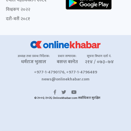
एमाले महाधिवेशन २०८२
विश्वकप २०२२
दशैं-बसैं २०८१
अध्यक्ष तथा प्रबन्ध निर्देशक:
प्रधान सम्पादक:
सूचना विभाग दर्ता नं.
धर्मराज भुसाल
बसन्त बस्नेत
२१४ / ०७३–७४
+977-1-4790176, +977-1-4796489
news@onlinekhabar.com
© २००६-२०२६ Onlinekhabar.com सर्वाधिकार सुरक्षित