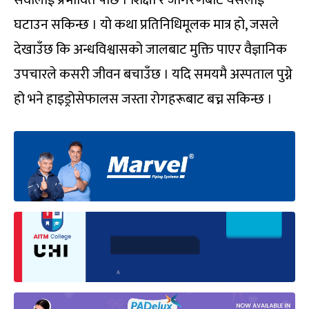
सेवालाई प्रभावित पार्छ । शिक्षा र जागरणबाट यसलाई
घटाउन सकिन्छ । यो कथा प्रतिनिधिमूलक मात्र हो, जसले
देखाउँछ कि अन्धविश्वासको जालबाट मुक्ति पाएर वैज्ञानिक
उपचारले कसरी जीवन बचाउँछ । यदि समयमै अस्पताल पुग्ने
हो भने हाइड्रोसेफालस जस्ता रोगहरूबाट बच्न सकिन्छ ।