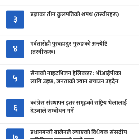
प्रज्ञाका तीन कुलपतिको शपथ (तस्वीरहरू)
३
पर्वतारोही पुरबहादुर गुरुङको अन्त्येष्टि
४
(तस्वीरहरू)
सेनाको नाइटभिजन हेलिकप्टर : भीआईपीका
५
लागि उड्छ, जनताको ज्यान बचाउन उड्दैन
कांग्रेस संस्थापन इतर समूहको राष्ट्रिय भेलालाई
६
देउवाले सम्बोधन गर्ने
प्रधानमन्त्री बालेनले ल्याएको विधेयक संसदीय
७