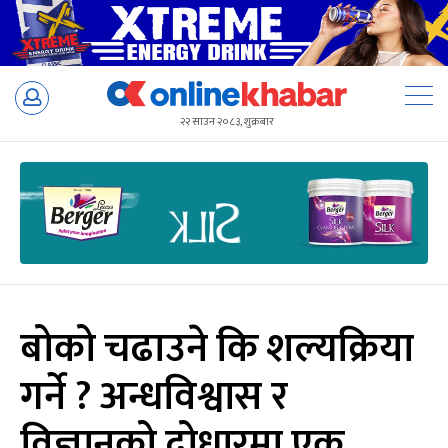
Skip
to
२२ साउन २०८३, शुक्रबार
content
बोको चढाउने कि शल्यक्रिया
गर्ने ? अन्धविश्वास र
विज्ञानको दोधारमा एक