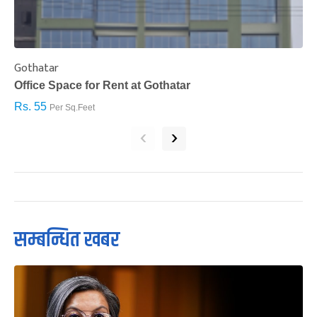
Gothatar
S
Office Space for Rent at Gothatar
H
Rs. 55
R
Per Sq.Feet
‹
›
सम्बन्धित खबर