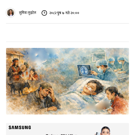
सुमित्रा लुइटेल
२०८२ पुष ७ गते २०:००