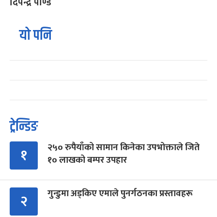
दिपेन्द्र पाण्डे
यो पनि
ट्रेन्डिङ
२५० रुपैयाँको सामान किनेका उपभोक्ताले जिते
१
१० लाखको बम्पर उपहार
गुन्डुमा अड्किए एमाले पुनर्गठनका प्रस्तावहरू
२