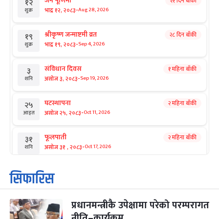
जनै पूर्णिमा
२१ दिन बाँकी
१२
-
भाद्र १२, २०८३
Aug 28, 2026
शुक्र
श्रीकृष्ण जन्माष्टमी व्रत
२८ दिन बाँकी
१९
-
भाद्र १९, २०८३
Sep 4, 2026
शुक्र
संविधान दिवस
१ महिना बाँकी
३
-
असोज ३, २०८३
Sep 19, 2026
शनि
घटस्थापना
२ महिना बाँकी
२५
-
असोज २५, २०८३
Oct 11, 2026
आइत
फूलपाती
२ महिना बाँकी
३१
-
असोज ३१ , २०८३
Oct 17, 2026
शनि
कार्तिक सङ्क्रान्ति
२ महिना बाँकी
१
सिफारिस
-
कार्तिक १, २०८३
Oct 18, 2026
आइत
प्रधानमन्त्रीकै उपेक्षामा परेको परम्परागत
महानवमी
२ महिना बाँकी
३
-
नीति–कार्यक्रम
कार्तिक ३, २०८३
Oct 20, 2026
मंगल