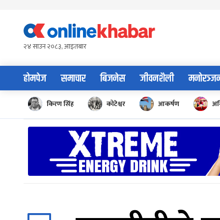
Skip
to
content
२४ साउन २०८३, आइतबार
होमपेज
समाचार
बिजनेस
जीवनशैली
मनोरञ्ज
किरण सिंह
कोटेश्वर
आकर्षण
अस