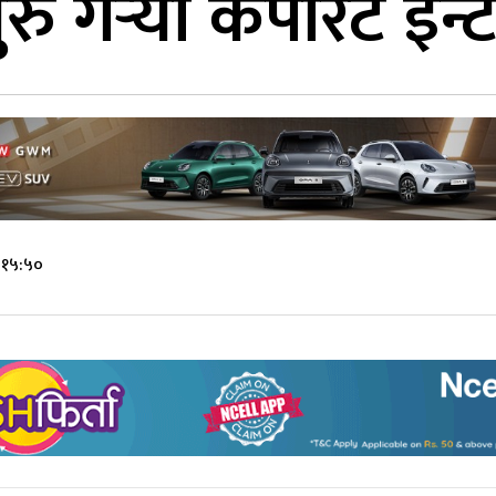
 गर्‍यो कर्पोरेट इन्
 १५:५०