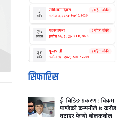
संविधान दिवस
१ महिना बाँकी
३
-
असोज ३, २०८३
Sep 19, 2026
शनि
घटस्थापना
२ महिना बाँकी
२५
-
असोज २५, २०८३
Oct 11, 2026
आइत
फूलपाती
२ महिना बाँकी
३१
-
असोज ३१ , २०८३
Oct 17, 2026
शनि
कार्तिक सङ्क्रान्ति
२ महिना बाँकी
१
सिफारिस
-
कार्तिक १, २०८३
Oct 18, 2026
आइत
महानवमी
२ महिना बाँकी
३
-
कार्तिक ३, २०८३
Oct 20, 2026
मंगल
ई–बिडिङ प्रकरण : विक्रम
पाण्डेको कम्पनीले ७ करोड
विजयादशमी
२ महिना बाँकी
४
घटाएर फेर्‍यो बोलकबोल
-
कार्तिक ४, २०८३
Oct 21, 2026
बुध