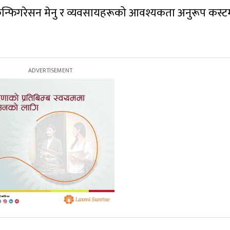
सरल कन्फिगरेसन मेनु र व्यवसायहरूको आवश्यकता अनुरूप कस्
।