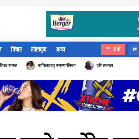
न
विचार
खेलकुद
अन्य
पात्रो
्तित्व संकट
कपिलवस्तु नगरपालिका
हरि ढकाल