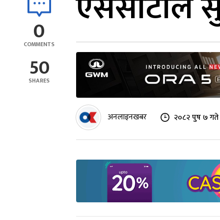
एससीटीले सुरु
0
COMMENTS
50
SHARES
अनलाइनखबर
२०८२ पुष ७ गते