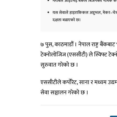
ग्लोबल आईएमई बैंकले बिजनेक्स नामक कर्प
यस सेवाले हाइराकिकल अप्रुभल, मेकर–चेकर प्
दक्षता बढाएको छ।
७ पुस, काठमाडौं । नेपाल राष्ट्र बैंकबाट 
टेक्नोलोजिज (एससीटी) ले स्विफ्ट टे
सुरुवात गरेको छ ।
एससीटीले कर्पोरेट, साना र मध्यम उद्
सेवा सञ्चालन गरेको छ ।