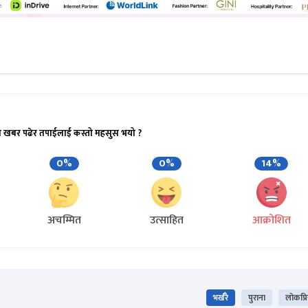
ो खबर पढेर तपाईलाई कस्तो महसुस भयो ?
0%
0%
14%
अचम्मित
उत्साहित
आक्रोशित
भर्खरै
पुराना
लोकप्र