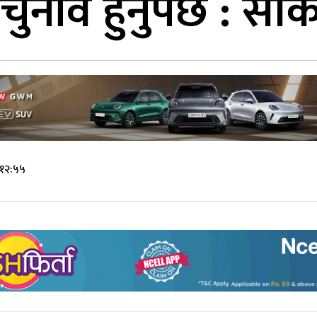
चुनाव हुनुपर्छ : सीक
 १२:५५