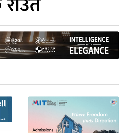
े राउत