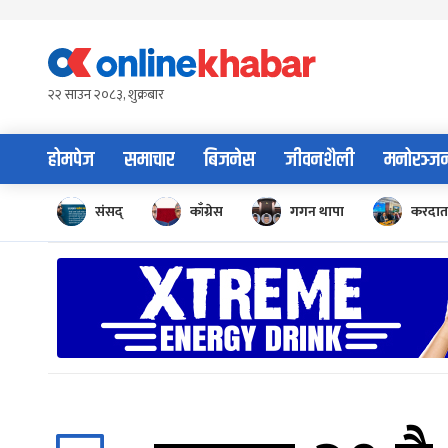
Skip
to
content
२२ साउन २०८३, शुक्रबार
होमपेज
समाचार
बिजनेस
जीवनशैली
मनोरञ्ज
संसद्
काँग्रेस
गगन थापा
करदाता