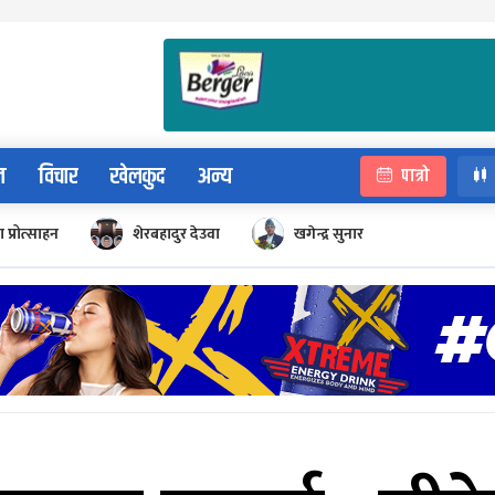
न
विचार
खेलकुद
अन्य
पात्रो
 प्रोत्साहन
शेरबहादुर देउवा
खगेन्द्र सुनार