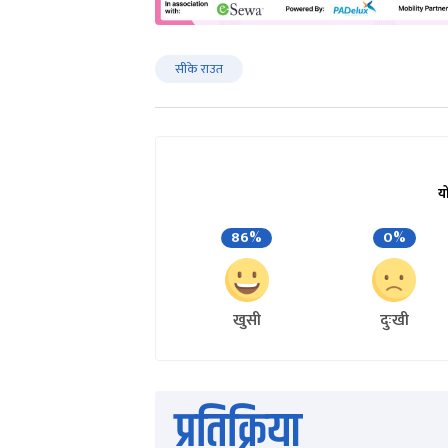
सीके राउत
य
86%
0%
खुसी
दुःखी
प्रतिक्रिया