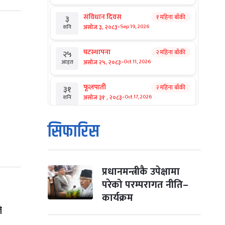
संविधान दिवस
१ महिना बाँकी
३
-
असोज ३, २०८३
Sep 19, 2026
शनि
घटस्थापना
२ महिना बाँकी
२५
-
असोज २५, २०८३
Oct 11, 2026
आइत
फूलपाती
२ महिना बाँकी
३१
-
असोज ३१ , २०८३
Oct 17, 2026
शनि
कार्तिक सङ्क्रान्ति
२ महिना बाँकी
१
सिफारिस
-
कार्तिक १, २०८३
Oct 18, 2026
आइत
महानवमी
२ महिना बाँकी
३
-
कार्तिक ३, २०८३
Oct 20, 2026
मंगल
प्रधानमन्त्रीकै उपेक्षामा
परेको परम्परागत नीति–
विजयादशमी
२ महिना बाँकी
४
कार्यक्रम
-
कार्तिक ४, २०८३
Oct 21, 2026
बुध
े