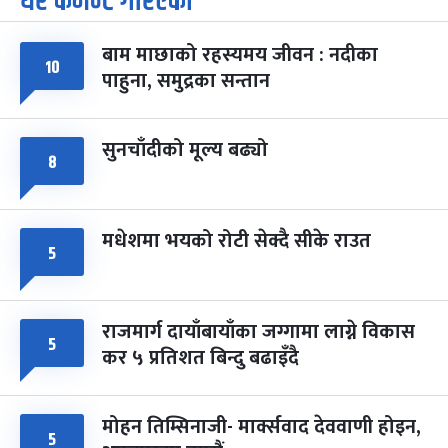
धेरै कमेन्ट गरिएका
-
चैत्र ७, २०८३
Mar 21, 2027
आइत
बाम माछाको रहस्यमय जीवन : नदीका
फागुपूर्णिमा
७ महिना बाँकी
८
१०
पाहुना, समुद्रका सन्तान
-
चैत्र ८, २०८३
Mar 22, 2027
सोम
सुनचाँदीको मूल्य बढ्यो
८
मधेशमा भयको रोटी सेक्दै सीके राउत
५
राजमार्ग दायाँबायाँका जग्गामा लाग्ने विकास
५
कर ५ प्रतिशत बिन्दु बढाइँदै
मोहन तिम्सिनाजी- मार्क्सवाद देववाणी होइन,
५