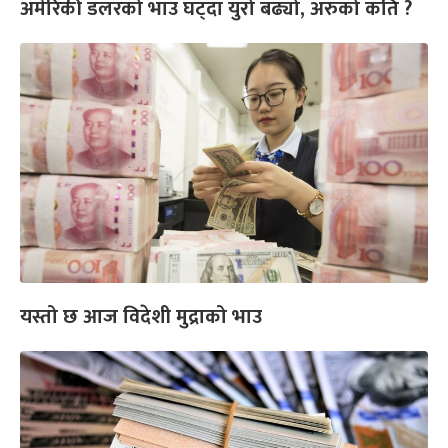
अमेरिकी डलरको भाउ घट्दा युरो बढ्यो, अरुको कति ?
यस्तो छ आज विदेशी मुद्राको भाउ