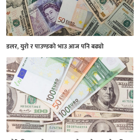
डलर, युरो र पाउण्डको भाउ आज पनि बढ्यो