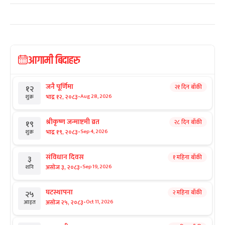
आगामी बिदाहरु
जनै पूर्णिमा
२१ दिन बाँकी
१२
-
भाद्र १२, २०८३
Aug 28, 2026
शुक्र
श्रीकृष्ण जन्माष्टमी व्रत
२८ दिन बाँकी
१९
-
भाद्र १९, २०८३
Sep 4, 2026
शुक्र
संविधान दिवस
१ महिना बाँकी
३
-
असोज ३, २०८३
Sep 19, 2026
शनि
घटस्थापना
२ महिना बाँकी
२५
-
असोज २५, २०८३
Oct 11, 2026
आइत