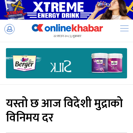
Skip
to
२२ साउन २०८३, शुक्रबार
content
यस्तो छ आज विदेशी मुद्राको
विनिमय दर