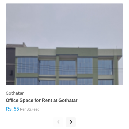
Gothatar
S
Office Space for Rent at Gothatar
H
Rs. 55
R
Per Sq.Feet
‹
›