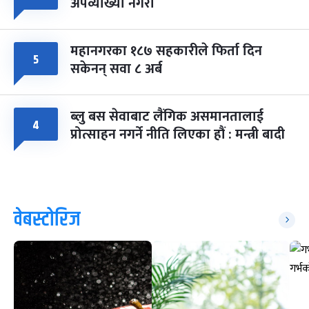
अपव्याख्या नगरौं
महानगरका १८७ सहकारीले फिर्ता दिन
५
सकेनन् सवा ८ अर्ब
ब्लु बस सेवाबाट लैंगिक असमानतालाई
४
प्रोत्साहन नगर्ने नीति लिएका हौं : मन्त्री बादी
वेबस्टोरिज