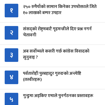
२५० रुपैयाँको सामान किनेका उपभोक्ताले जिते
१
१० लाखको बम्पर उपहार
संसद्को रोष्ट्रमबाटै गृहमन्त्रीले दिए प्रश्न नगर्न
२
चेतावनी
अब सर्वोच्चले कसरी गर्छ कांग्रेस विवादको
३
सुनुवाइ ?
पर्वतारोही पुरबहादुर गुरुङको अन्त्येष्टि
४
(तस्वीरहरू)
गुन्डुमा अड्किए एमाले पुनर्गठनका प्रस्तावहरू
५