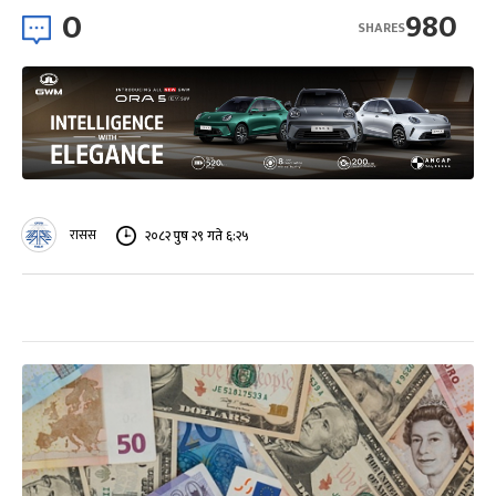
0
980
SHARES
रासस
२०८२ पुष २९ गते ६:२५