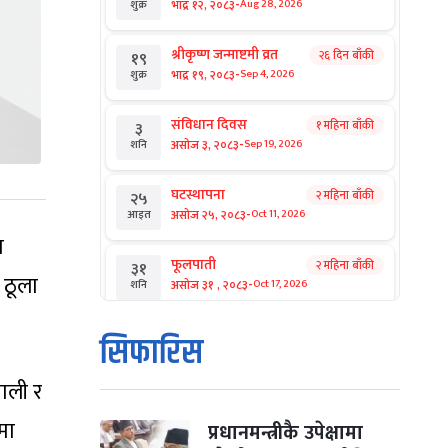
-
भाद्र १२, २०८३
Aug 28, 2026
शुक्र
श्रीकृष्ण जन्माष्टमी व्रत
२६ दिन बाँकी
१९
-
भाद्र १९, २०८३
Sep 4, 2026
शुक्र
संविधान दिवस
१ महिना बाँकी
३
-
असोज ३, २०८३
Sep 19, 2026
शनि
घटस्थापना
२ महिना बाँकी
२५
-
असोज २५, २०८३
Oct 11, 2026
आइत
ा
फूलपाती
२ महिना बाँकी
३१
 ठूला
-
असोज ३१ , २०८३
Oct 17, 2026
शनि
कार्तिक सङ्क्रान्ति
२ महिना बाँकी
१
सिफारिस
-
कार्तिक १, २०८३
Oct 18, 2026
आइत
पाली र
महानवमी
२ महिना बाँकी
३
-
मा
कार्तिक ३, २०८३
Oct 20, 2026
मंगल
प्रधानमन्त्रीकै उपेक्षामा