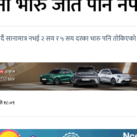
ा भारु जति पनि ने
र्दै सानामात्र नभई २ सय र ५ सय दरका भारु पनि तोकिएको स
ते १८:०९