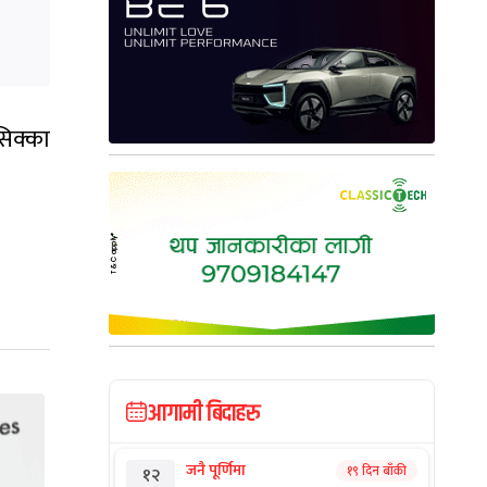
सिक्का
आगामी बिदाहरु
जनै पूर्णिमा
१९ दिन बाँकी
१२