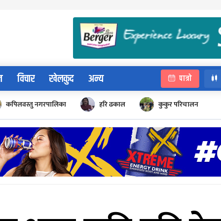
न
विचार
खेलकुद
अन्य
पात्रो
कपिलवस्तु नगरपालिका
हरि ढकाल
कुकुर परिचालन