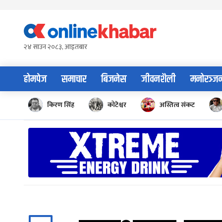
Skip
to
content
२४ साउन २०८३, आइतबार
होमपेज
समाचार
बिजनेस
जीवनशैली
मनोरञ्ज
किरण सिंह
कोटेश्वर
अस्तित्व संकट