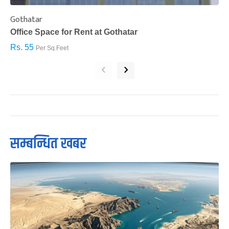
Gothatar
S
Office Space for Rent at Gothatar
H
Rs. 55
R
Per Sq.Feet
‹
›
सम्बन्धित खबर