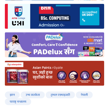
इरान
उच्च सतर्कता
ट्राभल एडभाइजारी
नेपाली
परराष्ट्र मन्त्रालय