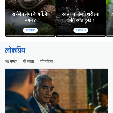
सर्पले डसेमा के गर्ने, के
स्वस्थ मान्छेको शरीरमा
ए
नगर्ने ?
कति रगत हुन्छ ?
6
STORIES
7
STORIES
लोकप्रिय
२४ घण्टा
यो साता
यो महिना