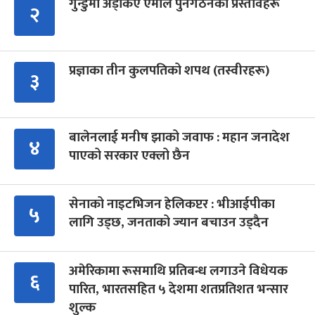
गुन्डुमा अड्किए एमाले पुनर्गठनका प्रस्तावहरू
२
प्रज्ञाका तीन कुलपतिको शपथ (तस्वीरहरू)
३
बालेनलाई मनीष झाको जवाफ : महान जनादेश
४
पाएको सरकार एक्लो छैन
सेनाको नाइटभिजन हेलिकप्टर : भीआईपीका
५
लागि उड्छ, जनताको ज्यान बचाउन उड्दैन
अमेरिकामा रूसमाथि प्रतिबन्ध लगाउने विधेयक
६
पारित, भारतसहित ५ देशमा शतप्रतिशत भन्सार
शुल्क