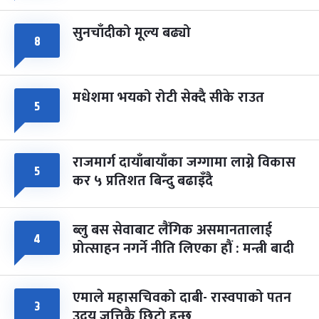
सुनचाँदीको मूल्य बढ्यो
८
मधेशमा भयको रोटी सेक्दै सीके राउत
५
राजमार्ग दायाँबायाँका जग्गामा लाग्ने विकास
५
कर ५ प्रतिशत बिन्दु बढाइँदै
ब्लु बस सेवाबाट लैंगिक असमानतालाई
४
प्रोत्साहन नगर्ने नीति लिएका हौं : मन्त्री बादी
एमाले महासचिवको दाबी- रास्वपाको पतन
३
उदय जत्तिकै छिटो हुन्छ