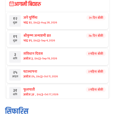
आगामी बिदाहरु
जनै पूर्णिमा
२० दिन बाँकी
१२
-
भाद्र १२, २०८३
Aug 28, 2026
शुक्र
श्रीकृष्ण जन्माष्टमी व्रत
२७ दिन बाँकी
१९
-
भाद्र १९, २०८३
Sep 4, 2026
शुक्र
संविधान दिवस
१ महिना बाँकी
३
-
असोज ३, २०८३
Sep 19, 2026
शनि
घटस्थापना
२ महिना बाँकी
२५
-
असोज २५, २०८३
Oct 11, 2026
आइत
फूलपाती
२ महिना बाँकी
३१
-
असोज ३१ , २०८३
Oct 17, 2026
शनि
कार्तिक सङ्क्रान्ति
२ महिना बाँकी
१
सिफारिस
-
कार्तिक १, २०८३
Oct 18, 2026
आइत