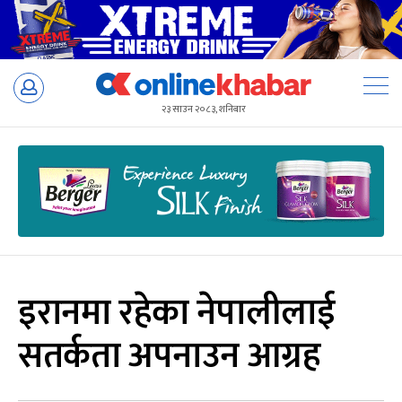
Skip
to
२३ साउन २०८३, शनिबार
content
इरानमा रहेका नेपालीलाई
सतर्कता अपनाउन आग्रह