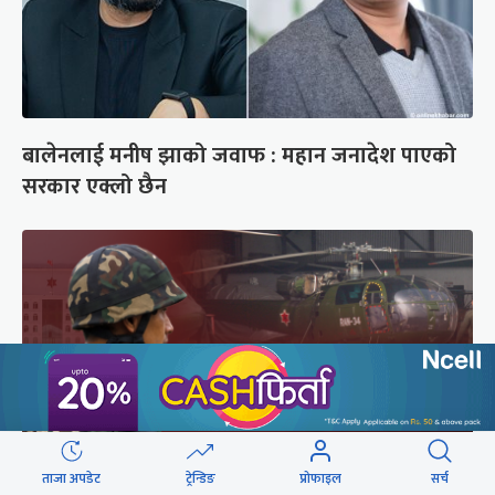
बालेनलाई मनीष झाको जवाफ : महान जनादेश पाएको
सरकार एक्लो छैन
ताजा अपडेट
ट्रेन्डिङ
प्रोफाइल
सर्च