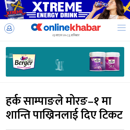
Skip
to
२३ साउन २०८३, शनिबार
content
हर्क साम्पाङले मोरङ–१ मा
शान्ति पाख्रिनलाई दिए टिकट