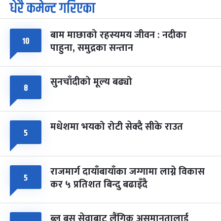
धेरै कमेन्ट गरिएका
पूर्णिमा व्रत
७ महिना बाँकी
७
-
चैत्र ७, २०८३
Mar 21, 2027
आइत
बाम माछाको रहस्यमय जीवन : नदीका
फागुपूर्णिमा
७ महिना बाँकी
८
१०
पाहुना, समुद्रका सन्तान
-
चैत्र ८, २०८३
Mar 22, 2027
सोम
सुनचाँदीको मूल्य बढ्यो
८
मधेशमा भयको रोटी सेक्दै सीके राउत
५
राजमार्ग दायाँबायाँका जग्गामा लाग्ने विकास
५
कर ५ प्रतिशत बिन्दु बढाइँदै
ब्लु बस सेवाबाट लैंगिक असमानतालाई