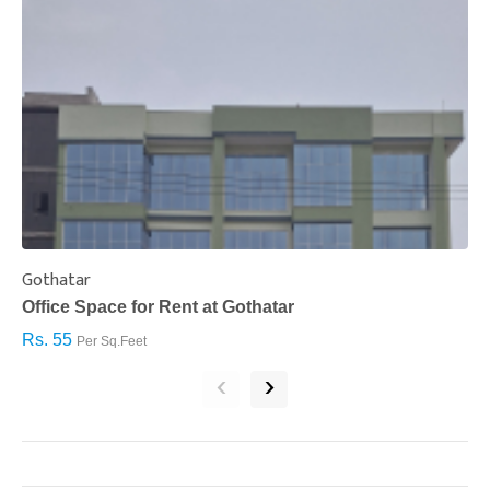
Gothatar
S
Office Space for Rent at Gothatar
H
Rs. 55
R
Per Sq.Feet
‹
›