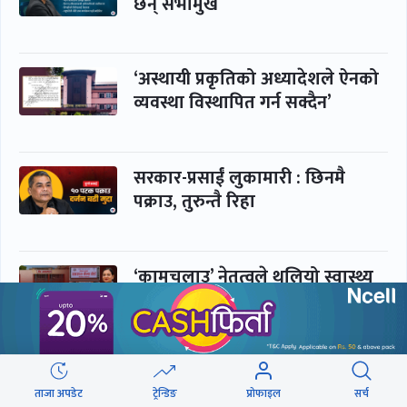
छन् सभामुख
‘अस्थायी प्रकृतिको अध्यादेशले ऐनको
व्यवस्था विस्थापित गर्न सक्दैन’
सरकार-प्रसाईं लुकामारी : छिनमै
पक्राउ, तुरुन्तै रिहा
‘कामचलाउ’ नेतृत्वले थलियो स्वास्थ्य
क्षेत्र
पूर्णबहादुर-शेखर : पार्टी सभापति
ताक्थे, विभाजनको संघारमा
ताजा अपडेट
ट्रेन्डिङ
प्रोफाइल
सर्च