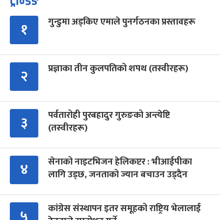
ट्रेन्डिङ
गुन्डुमा अड्किए एमाले पुनर्गठनका प्रस्तावहरू
१
प्रज्ञाका तीन कुलपतिको शपथ (तस्वीरहरू)
२
पर्वतारोही पुरबहादुर गुरुङको अन्त्येष्टि
३
(तस्वीरहरू)
सेनाको नाइटभिजन हेलिकप्टर : भीआईपीका
४
लागि उड्छ, जनताको ज्यान बचाउन उड्दैन
कांग्रेस संस्थापन इतर समूहको राष्ट्रिय भेलालाई
५