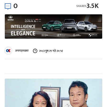
0
3.5K
SHARES
अनलाइनखबर
२०८२ पुष २९ गते २०:५२