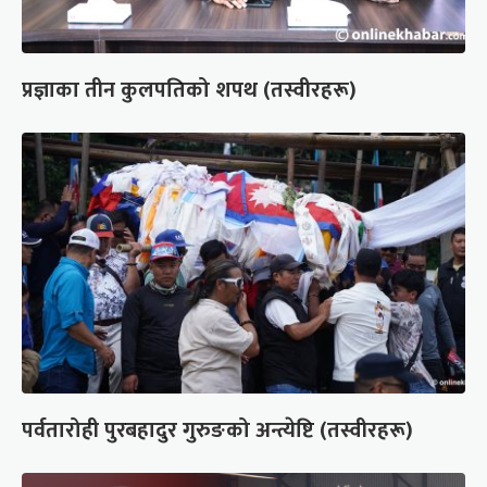
प्रज्ञाका तीन कुलपतिको शपथ (तस्वीरहरू)
पर्वतारोही पुरबहादुर गुरुङको अन्त्येष्टि (तस्वीरहरू)