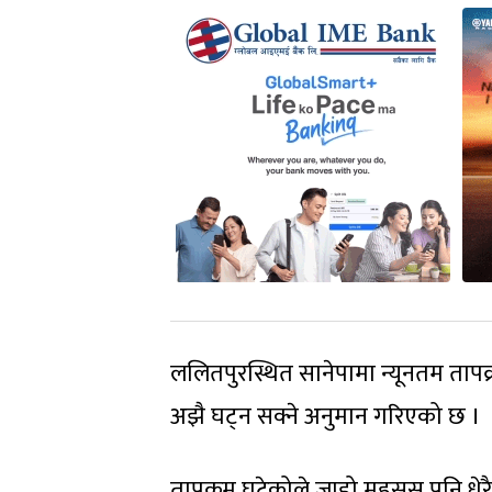
ललितपुरस्थित सानेपामा न्यूनतम तापक
अझै घट्न सक्ने अनुमान गरिएको छ ।
तापक्रम घटेकोले जाडो महसुस पनि धे