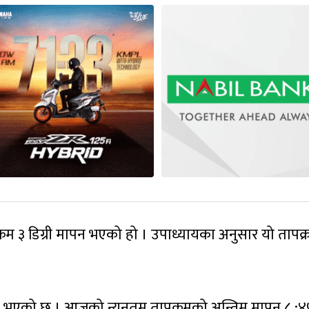
्रम ३ डिग्री मापन भएको हो । उपाध्यायका अनुसार यो तापक्
रै भएको छ । आजको न्यूनतम तापक्रमको अन्तिम मापन ८ :४