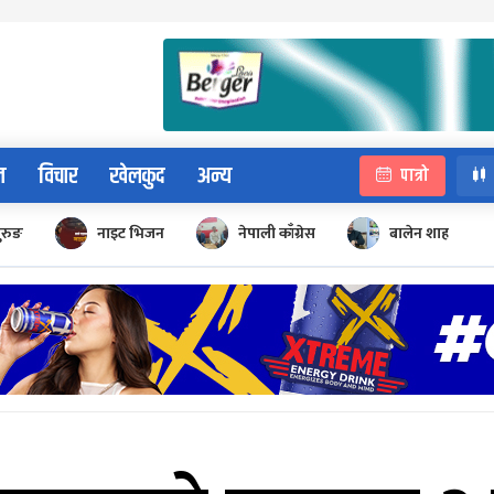
न
विचार
खेलकुद
अन्य
पात्रो
ुरुङ
नाइट भिजन
नेपाली काँग्रेस
बालेन शाह