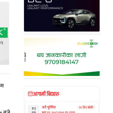
रम
आगामी बिदाहरु
जनै पूर्णिमा
२० दिन बाँकी
१२
५ बजे
-
भाद्र १२, २०८३
Aug 28, 2026
शुक्र