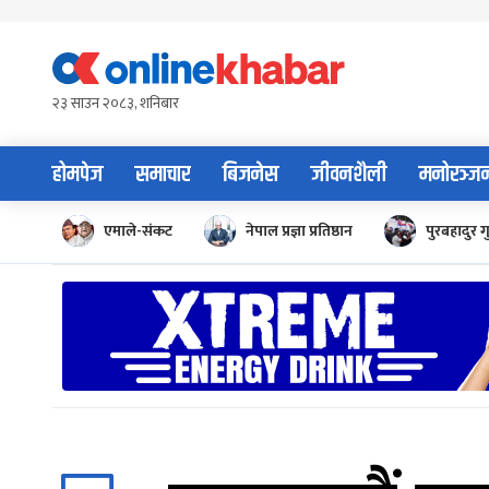
Skip
to
content
२३ साउन २०८३, शनिबार
होमपेज
समाचार
बिजनेस
जीवनशैली
मनोरञ्ज
एमाले-संकट
नेपाल प्रज्ञा प्रतिष्ठान
पुरबहादुर ग