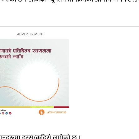
नहरूमा हुस्सु/कुहिरो लागेको छ ।