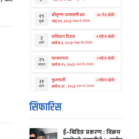
श्रीकृष्ण जन्माष्टमी व्रत
२७ दिन बाँकी
१९
-
भाद्र १९, २०८३
Sep 4, 2026
शुक्र
संविधान दिवस
१ महिना बाँकी
३
-
असोज ३, २०८३
Sep 19, 2026
शनि
घटस्थापना
२ महिना बाँकी
२५
-
असोज २५, २०८३
Oct 11, 2026
आइत
फूलपाती
२ महिना बाँकी
३१
-
असोज ३१ , २०८३
Oct 17, 2026
शनि
कार्तिक सङ्क्रान्ति
२ महिना बाँकी
१
सिफारिस
-
कार्तिक १, २०८३
Oct 18, 2026
आइत
महानवमी
२ महिना बाँकी
३
-
कार्तिक ३, २०८३
Oct 20, 2026
मंगल
ई–बिडिङ प्रकरण : विक्रम