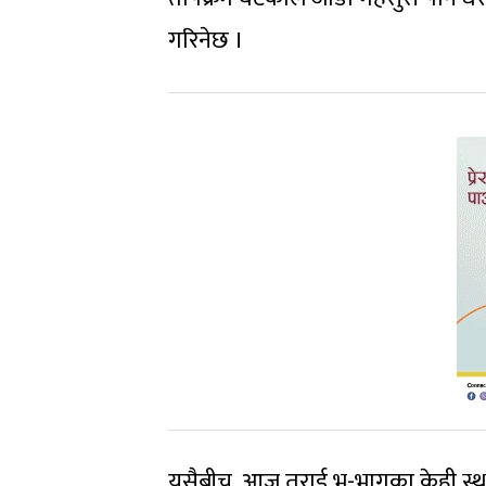
गरिनेछ ।
यसैबीच, आज तराई भू-भागका केही स्था