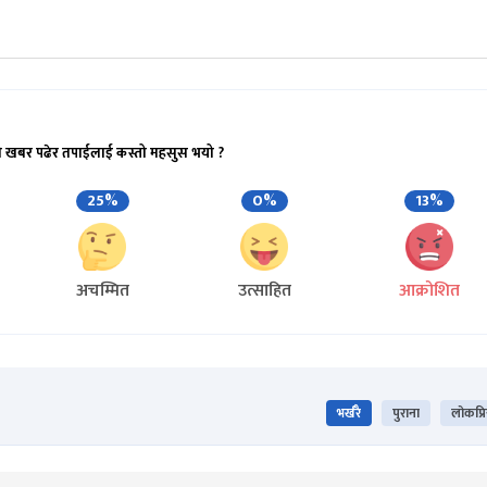
ो खबर पढेर तपाईलाई कस्तो महसुस भयो ?
25%
0%
13%
अचम्मित
उत्साहित
आक्रोशित
भर्खरै
पुराना
लोकप्र