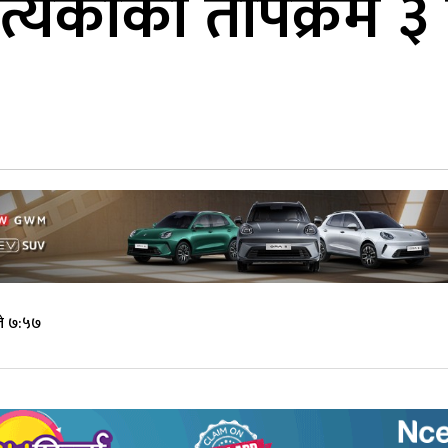
्यकाको तापक्रम ३ डि
ते ७:५७