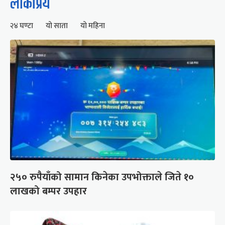
लोकप्रिय
२४ घण्टा
यो साता
यो महिना
२५० रुपैयाँको सामान किनेका उपभोक्ताले जिते १०
लाखको बम्पर उपहार