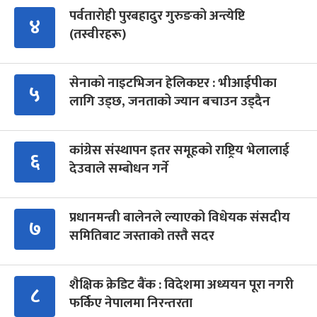
पर्वतारोही पुरबहादुर गुरुङको अन्त्येष्टि
४
(तस्वीरहरू)
सेनाको नाइटभिजन हेलिकप्टर : भीआईपीका
५
लागि उड्छ, जनताको ज्यान बचाउन उड्दैन
कांग्रेस संस्थापन इतर समूहको राष्ट्रिय भेलालाई
६
देउवाले सम्बोधन गर्ने
प्रधानमन्त्री बालेनले ल्याएको विधेयक संसदीय
७
समितिबाट जस्ताको तस्तै सदर
शैक्षिक क्रेडिट बैंक : विदेशमा अध्ययन पूरा नगरी
८
फर्किए नेपालमा निरन्तरता