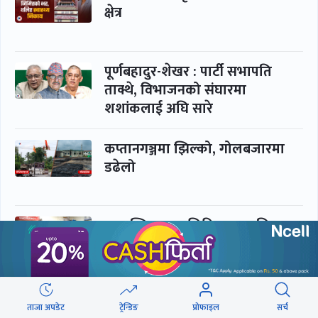
क्षेत्र
पूर्णबहादुर-शेखर : पार्टी सभापति
ताक्थे, विभाजनको संघारमा
शशांकलाई अघि सारे
कप्तानगञ्जमा झिल्को, गोलबजारमा
डढेलो
आकस्मिक कक्ष चिकित्सकमाथि
हातपातको ‘हटस्पट’
नपढी ‘पास’, नपढाइ ‘गुणस्तर’
ताजा अपडेट
ट्रेन्डिङ
प्रोफाइल
सर्च