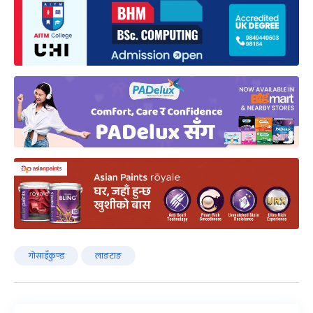
गोसाइँकुण्ड
लाङटाङ