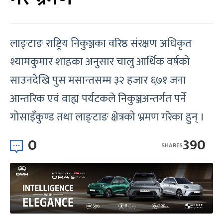
लाङ्टाङ राष्ट्रिय निकुञ्जका वरिष्ठ संरक्षण अधिकृत
श्यामकुमार शाहका अनुसार चालु आर्थिक वर्षको
साउनदेखि पुस मसान्तसम्म ३२ हजार ६७१ जना
आन्तरिक एवं वाह्य पर्यटकले निकुञ्जअन्तर्गत पर्ने
गोसाइँकुण्ड तथा लाङ्टाङ क्षेत्रको भ्रमण गरेका हुन् ।
0
390
SHARES