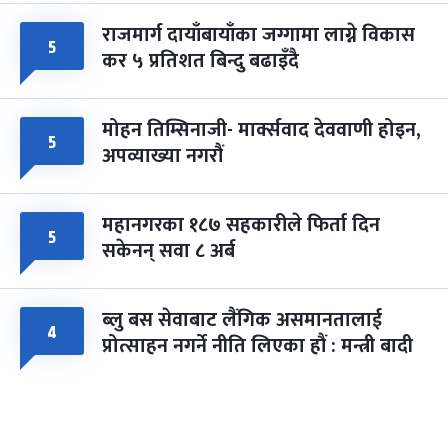
राजमार्ग दायाँबायाँका जग्गामा लाग्ने विकास
५
कर ५ प्रतिशत बिन्दु बढाइँदै
मोहन तिम्सिनाजी- मार्क्सवाद देववाणी होइन,
५
अपव्याख्या नगरौं
महानगरका १८७ सहकारीले फिर्ता दिन
५
सकेनन् सवा ८ अर्ब
ब्लु बस सेवाबाट लैंगिक असमानतालाई
४
प्रोत्साहन नगर्ने नीति लिएका हौं : मन्त्री बादी