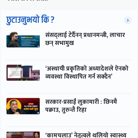
छुटाउनुभयो कि ?
संसद्लाई टेर्दैनन् प्रधानमन्त्री, लाचार
छन् सभामुख
‘अस्थायी प्रकृतिको अध्यादेशले ऐनको
व्यवस्था विस्थापित गर्न सक्दैन’
सरकार-प्रसाईं लुकामारी : छिनमै
पक्राउ, तुरुन्तै रिहा
‘कामचलाउ’ नेतृत्वले थलियो स्वास्थ्य