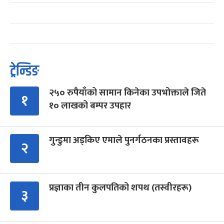
ट्रेन्डिङ
२५० रुपैयाँको सामान किनेका उपभोक्ताले जिते
१
१० लाखको बम्पर उपहार
गुन्डुमा अड्किए एमाले पुनर्गठनका प्रस्तावहरू
२
प्रज्ञाका तीन कुलपतिको शपथ (तस्वीरहरू)
३