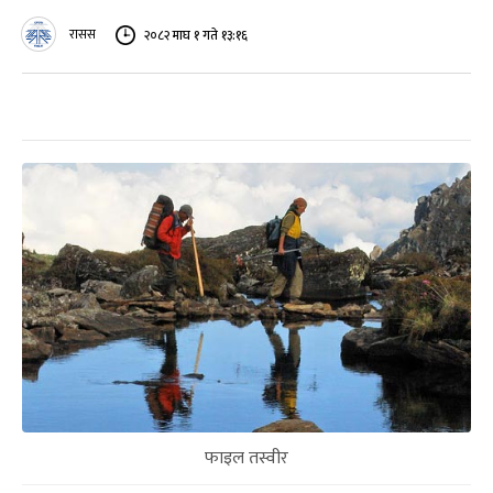
रासस
२०८२ माघ १ गते १३:१६
फाइल तस्वीर