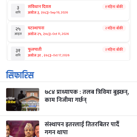
संविधान दिवस
१ महिना बाँकी
३
-
असोज ३, २०८३
Sep 19, 2026
शनि
घटस्थापना
२ महिना बाँकी
२५
-
असोज २५, २०८३
Oct 11, 2026
आइत
फूलपाती
२ महिना बाँकी
३१
-
असोज ३१ , २०८३
Oct 17, 2026
शनि
कार्तिक सङ्क्रान्ति
२ महिना बाँकी
१
सिफारिस
-
कार्तिक १, २०८३
Oct 18, 2026
आइत
७८४ प्राध्यापक : तलब त्रिविमा बुझ्छन्,
महानवमी
२ महिना बाँकी
३
-
काम निजीमा गर्छन्
कार्तिक ३, २०८३
Oct 20, 2026
मंगल
विजयादशमी
२ महिना बाँकी
४
-
कार्तिक ४, २०८३
Oct 21, 2026
बुध
संस्थापन इतरलाई तितरबितर पार्दै
गगन थापा
पापा‌ङ्कुशा एकादशी व्रत
२ महिना बाँकी
५