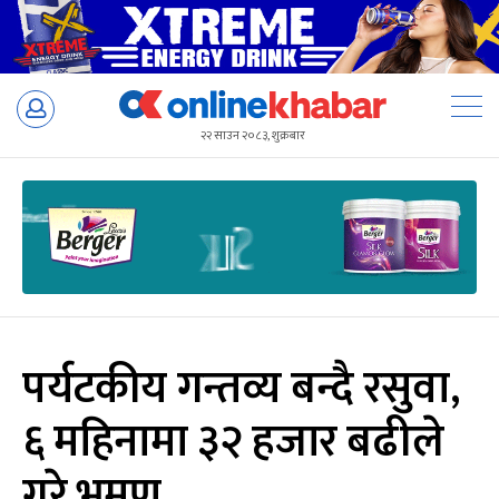
Skip
to
२२ साउन २०८३, शुक्रबार
content
पर्यटकीय गन्तव्य बन्दै रसुवा,
६ महिनामा ३२ हजार बढीले
गरे भ्रमण