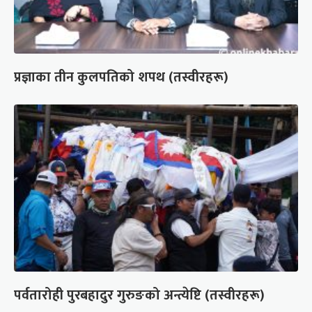
प्रज्ञाका तीन कुलपतिको शपथ (तस्वीरहरू)
पर्वतारोही पुरबहादुर गुरुङको अन्त्येष्टि (तस्वीरहरू)