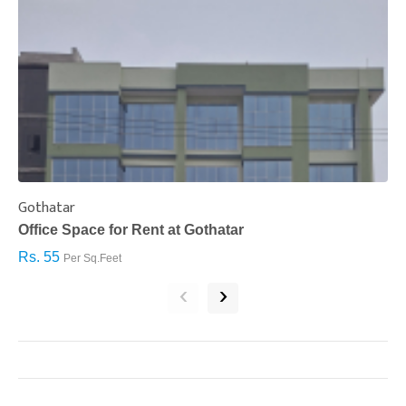
Gothatar
S
Office Space for Rent at Gothatar
H
Rs. 55
R
Per Sq.Feet
‹
›