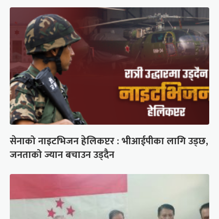
सेनाको नाइटभिजन हेलिकप्टर : भीआईपीका लागि उड्छ,
जनताको ज्यान बचाउन उड्दैन