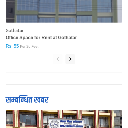
Gothatar
S
Office Space for Rent at Gothatar
H
Rs. 55
R
Per Sq.Feet
‹
›
सम्बन्धित खबर