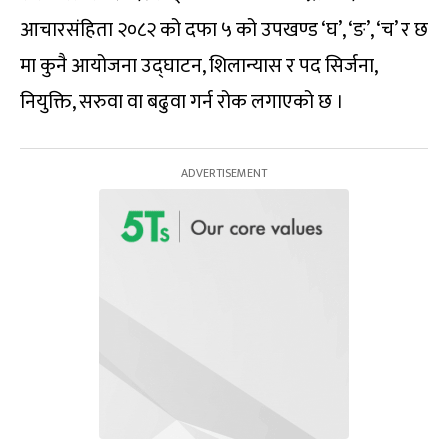
आचारसंहिता २०८२ को दफा ५ को उपखण्ड ‘घ’, ‘ङ’, ‘च’ र छ
मा कुनै आयोजना उद्घाटन, शिलान्यास र पद सिर्जना,
नियुक्ति, सरुवा वा बढुवा गर्न रोक लगाएको छ ।