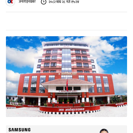
अनलाइनखबर
२०८२ माघ २८ गते १५:२४