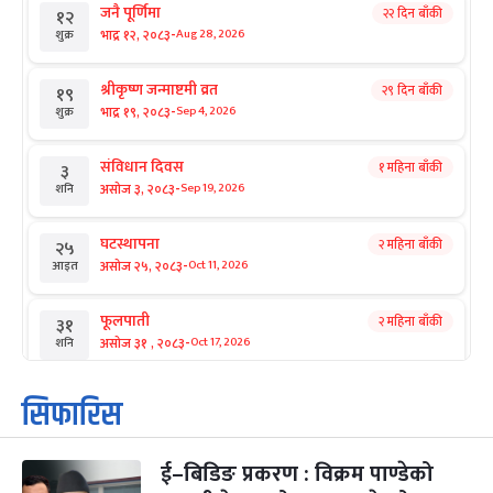
जनै पूर्णिमा
२२ दिन बाँकी
१२
-
भाद्र १२, २०८३
Aug 28, 2026
शुक्र
श्रीकृष्ण जन्माष्टमी व्रत
२९ दिन बाँकी
१९
-
भाद्र १९, २०८३
Sep 4, 2026
शुक्र
संविधान दिवस
१ महिना बाँकी
३
-
असोज ३, २०८३
Sep 19, 2026
शनि
घटस्थापना
२ महिना बाँकी
२५
-
असोज २५, २०८३
Oct 11, 2026
आइत
फूलपाती
२ महिना बाँकी
३१
-
असोज ३१ , २०८३
Oct 17, 2026
शनि
कार्तिक सङ्क्रान्ति
२ महिना बाँकी
१
सिफारिस
-
कार्तिक १, २०८३
Oct 18, 2026
आइत
ई–बिडिङ प्रकरण : विक्रम पाण्डेको
महानवमी
२ महिना बाँकी
३