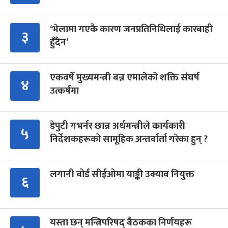
‘भेलामा गएकै कारण जनप्रतिनिधिलाई कारबाही
३
हुँदैन’
एकवर्षे मुख्यमन्त्री बन्न एमालेको शक्ति संघर्ष
४
उत्कर्षमा
डेपुटी गभर्नर छान्न अर्थमन्त्रीले कार्यकारी
५
निर्देशकहरूको सामूहिक अन्तर्वार्ता गरेका हुन् ?
लगानी बोर्ड सीईओमा याङ्की उक्याव नियुक्त
६
यस्ता छन् मन्त्रिपरिषद् बैठकका निर्णयहरू