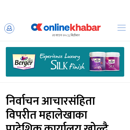
Skip
to
२१ साउन २०८३, बिहीबार
content
निर्वाचन आचारसंहिता
विपरीत महालेखाका
प्रादेशिक कार्यालय खोल्दै