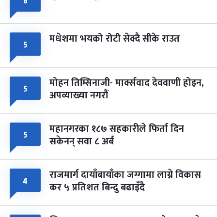
८
मधेशमा भयको रोटी सेक्दै सीके राउत
५
मोहन तिम्सिनाजी- मार्क्सवाद देववाणी होइन,
५
अपव्याख्या नगरौं
महानगरका १८७ सहकारीले फिर्ता दिन
५
सकेनन् सवा ८ अर्ब
राजमार्ग दायाँबायाँका जग्गामा लाग्ने विकास
४
कर ५ प्रतिशत बिन्दु बढाइँदै