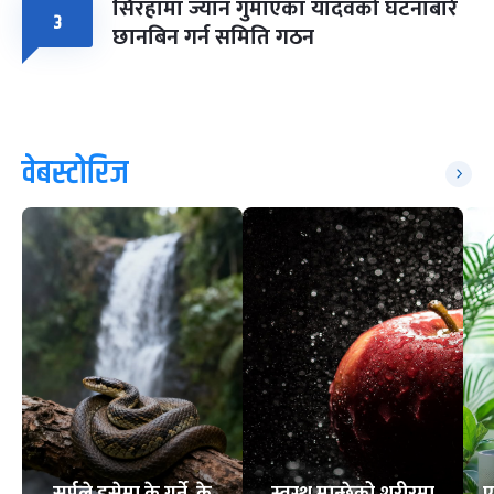
सिरहामा ज्यान गुमाएका यादवको घटनाबारे
३
छानबिन गर्न समिति गठन
वेबस्टोरिज