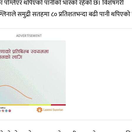
िका पग्लिएर थपिएको पानीको भारको रहेको छ। विशेषगरी
ग्लिनाले समुद्री सतहमा ८० प्रतिशतभन्दा बढी पानी थपिएको