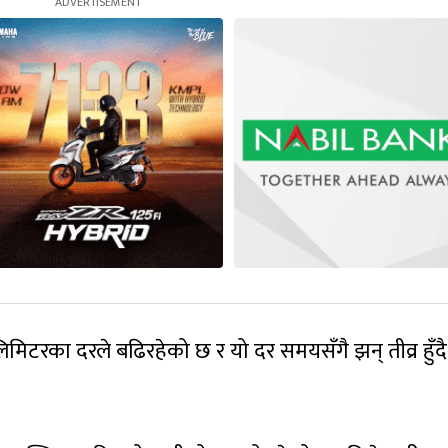
िमिटरका दरले बढिरहेको छ र यो दर समयसँगै झन् तीव्र हुँदै