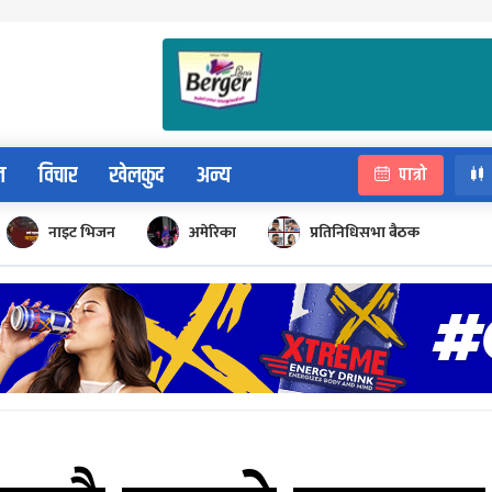
न
विचार
खेलकुद
अन्य
पात्रो
नाइट भिजन
अमेरिका
प्रतिनिधिसभा बैठक