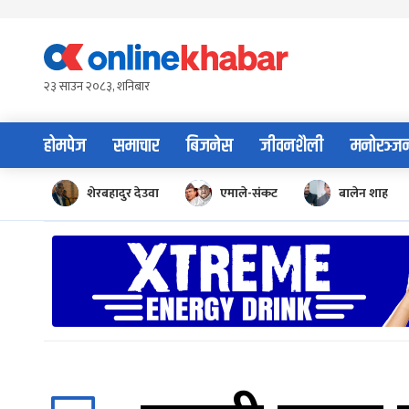
Skip
to
content
२३ साउन २०८३, शनिबार
होमपेज
समाचार
बिजनेस
जीवनशैली
मनोरञ्ज
शेरबहादुर देउवा
एमाले-संकट
बालेन शाह