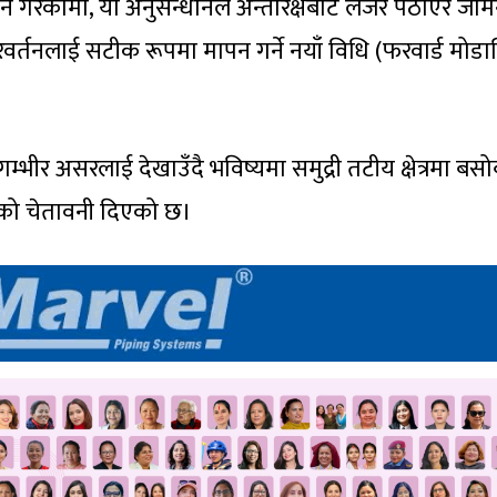
ने गरेकोमा, यो अनुसन्धानले अन्तरिक्षबाट लेजर पठाएर जमि
वर्तनलाई सटीक रूपमा मापन गर्ने नयाँ विधि (फरवार्ड मोडा
्भीर असरलाई देखाउँदै भविष्यमा समुद्री तटीय क्षेत्रमा बस
मको चेतावनी दिएको छ।