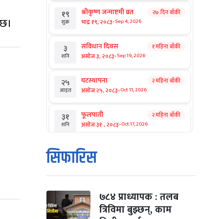
श्रीकृष्ण जन्माष्टमी व्रत
२७ दिन बाँकी
१९
 छ।
-
भाद्र १९, २०८३
Sep 4, 2026
शुक्र
संविधान दिवस
१ महिना बाँकी
३
-
असोज ३, २०८३
Sep 19, 2026
शनि
घटस्थापना
२ महिना बाँकी
२५
-
असोज २५, २०८३
Oct 11, 2026
आइत
फूलपाती
२ महिना बाँकी
३१
-
असोज ३१ , २०८३
Oct 17, 2026
शनि
कार्तिक सङ्क्रान्ति
२ महिना बाँकी
१
सिफारिस
-
कार्तिक १, २०८३
Oct 18, 2026
आइत
महानवमी
२ महिना बाँकी
३
-
कार्तिक ३, २०८३
Oct 20, 2026
मंगल
७८४ प्राध्यापक : तलब
त्रिविमा बुझ्छन्, काम
विजयादशमी
२ महिना बाँकी