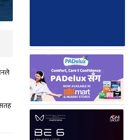
यनले
ी सतह