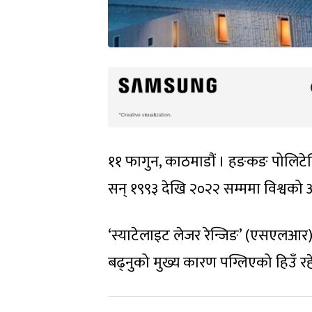
११ फागुन, काठमाडौं । हङकङ पोलिटेक्
सन् १९९३ देखि २०२२ सम्ममा विश्वक
‘स्याटेलाइट लेजर रेन्जिङ’ (एसएलआर) प
बढ्नुको मुख्य कारण पग्लिएको हिउँ रहे