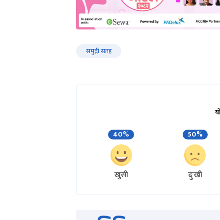
समुद्री सतह
य
40%
50%
खुसी
दुःखी