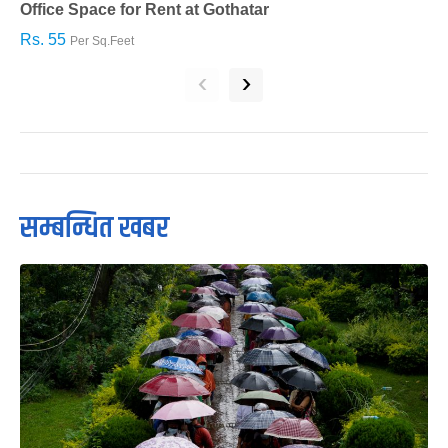
Office Space for Rent at Gothatar
H
Rs. 55
R
Per Sq.Feet
‹
›
सम्बन्धित खबर