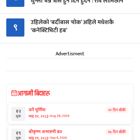
थुन्ला भन्ने त्रास हुन दिन हुँदैन : रवि लामिछाने
उहिलेको ‘बर्दीबास चोक’ अहिले मधेशकै
९
‘कनेक्टिभिटी हब’
Advertisment
आगामी बिदाहरु
जनै पूर्णिमा
२० दिन बाँकी
१२
-
भाद्र १२, २०८३
Aug 28, 2026
शुक्र
श्रीकृष्ण जन्माष्टमी व्रत
२७ दिन बाँकी
१९
-
भाद्र १९, २०८३
Sep 4, 2026
शुक्र