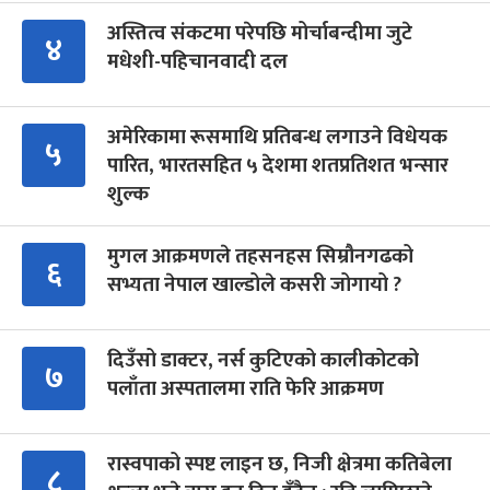
अस्तित्व संकटमा परेपछि मोर्चाबन्दीमा जुटे
४
मधेशी-पहिचानवादी दल
अमेरिकामा रूसमाथि प्रतिबन्ध लगाउने विधेयक
५
पारित, भारतसहित ५ देशमा शतप्रतिशत भन्सार
शुल्क
मुगल आक्रमणले तहसनहस सिम्रौनगढको
६
सभ्यता नेपाल खाल्डोले कसरी जोगायो ?
दिउँसो डाक्टर, नर्स कुटिएको कालीकोटको
७
पलाँता अस्पतालमा राति फेरि आक्रमण
रास्वपाको स्पष्ट लाइन छ, निजी क्षेत्रमा कतिबेला
८