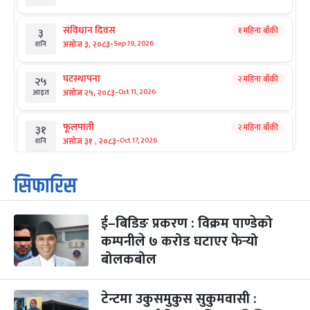
संविधान दिवस
१ महिना बाँकी
३
-
असोज ३, २०८३
Sep 19, 2026
शनि
घटस्थापना
२ महिना बाँकी
२५
-
असोज २५, २०८३
Oct 11, 2026
आइत
फूलपाती
२ महिना बाँकी
३१
-
असोज ३१ , २०८३
Oct 17, 2026
शनि
कार्तिक सङ्क्रान्ति
२ महिना बाँकी
१
सिफारिस
-
कार्तिक १, २०८३
Oct 18, 2026
आइत
ई–बिडिङ प्रकरण : विक्रम पाण्डेको
महानवमी
२ महिना बाँकी
३
-
कम्पनीले ७ करोड घटाएर फेर्‍यो
कार्तिक ३, २०८३
Oct 20, 2026
मंगल
बोलकबोल
विजयादशमी
२ महिना बाँकी
४
-
कार्तिक ४, २०८३
Oct 21, 2026
बुध
टेन्टमा उकुसमुकुस सुकुमवासी :