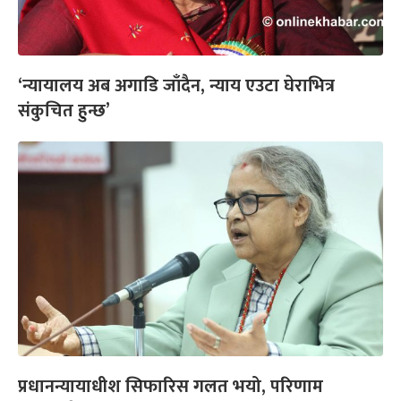
‘न्यायालय अब अगाडि जाँदैन, न्याय एउटा घेराभित्र
संकुचित हुन्छ’
प्रधानन्यायाधीश सिफारिस गलत भयो, परिणाम