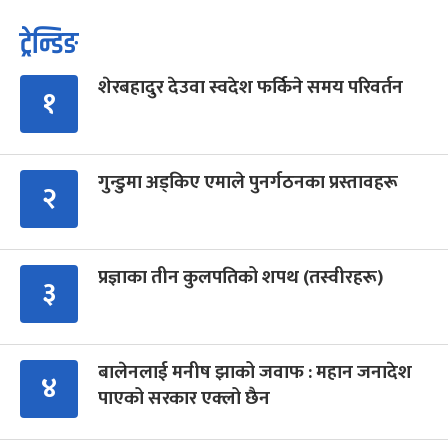
ट्रेन्डिङ
शेरबहादुर देउवा स्वदेश फर्किने समय परिवर्तन
१
गुन्डुमा अड्किए एमाले पुनर्गठनका प्रस्तावहरू
२
प्रज्ञाका तीन कुलपतिको शपथ (तस्वीरहरू)
३
बालेनलाई मनीष झाको जवाफ : महान जनादेश
४
पाएको सरकार एक्लो छैन