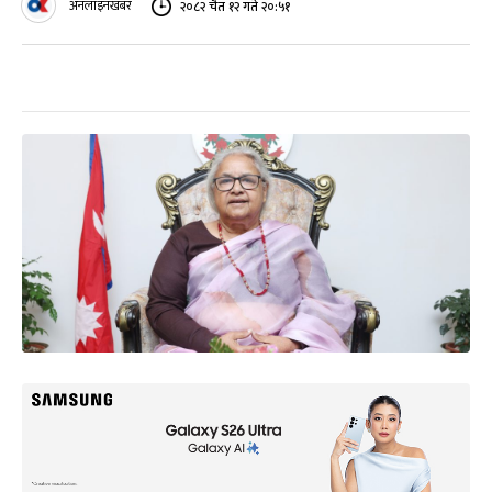
अनलाइनखबर
२०८२ चैत १२ गते २०:५१