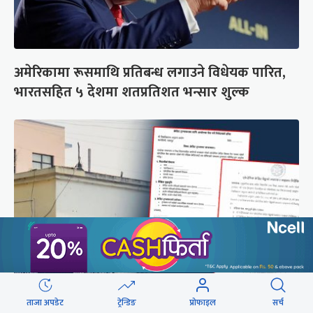
अमेरिकामा रूसमाथि प्रतिबन्ध लगाउने विधेयक पारित,
भारतसहित ५ देशमा शतप्रतिशत भन्सार शुल्क
ताजा अपडेट
ट्रेन्डिङ
प्रोफाइल
सर्च
शैक्षिक क्रेडिट बैंक : विदेशमा अध्ययन पूरा नगरी फर्किए