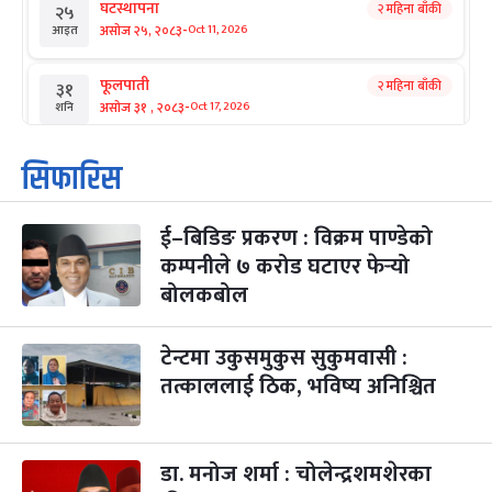
घटस्थापना
२ महिना बाँकी
२५
-
असोज २५, २०८३
Oct 11, 2026
आइत
फूलपाती
२ महिना बाँकी
३१
-
असोज ३१ , २०८३
Oct 17, 2026
शनि
कार्तिक सङ्क्रान्ति
२ महिना बाँकी
१
सिफारिस
-
कार्तिक १, २०८३
Oct 18, 2026
आइत
ई–बिडिङ प्रकरण : विक्रम पाण्डेको
महानवमी
२ महिना बाँकी
३
-
कम्पनीले ७ करोड घटाएर फेर्‍यो
कार्तिक ३, २०८३
Oct 20, 2026
मंगल
बोलकबोल
विजयादशमी
२ महिना बाँकी
४
-
कार्तिक ४, २०८३
Oct 21, 2026
बुध
टेन्टमा उकुसमुकुस सुकुमवासी :
तत्काललाई ठिक, भविष्य अनिश्चित
पापा‌ङ्कुशा एकादशी व्रत
२ महिना बाँकी
५
-
कार्तिक ५, २०८३
Oct 22, 2026
बिहि
डा. मनोज शर्मा : चोलेन्द्रशमशेरका
कुकुर तिहार
३ महिना बाँकी
२२
-
कार्तिक २२, २०८३
Nov 8, 2026
आइत