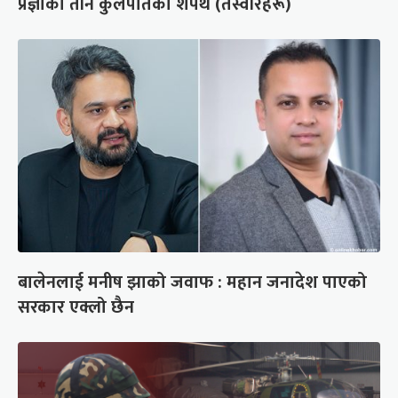
प्रज्ञाका तीन कुलपतिको शपथ (तस्वीरहरू)
बालेनलाई मनीष झाको जवाफ : महान जनादेश पाएको
सरकार एक्लो छैन