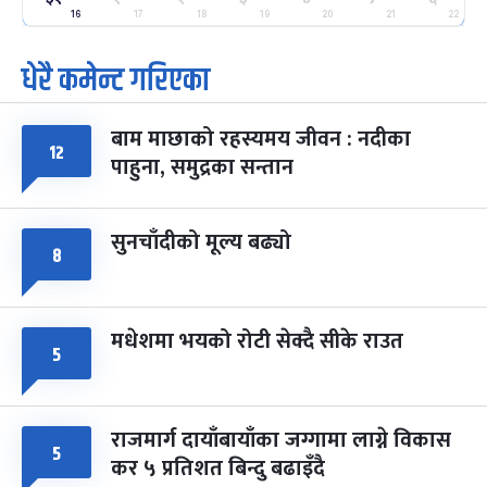
-
फाल्गुन २५, २०८३
Mar 9, 2027
मंगल
16
17
18
19
20
21
22
धेरै कमेन्ट गरिएका
पूर्णिमा व्रत
७ महिना बाँकी
७
-
चैत्र ७, २०८३
Mar 21, 2027
आइत
बाम माछाको रहस्यमय जीवन : नदीका
फागुपूर्णिमा
७ महिना बाँकी
८
१२
पाहुना, समुद्रका सन्तान
-
चैत्र ८, २०८३
Mar 22, 2027
सोम
सुनचाँदीको मूल्य बढ्यो
८
मधेशमा भयको रोटी सेक्दै सीके राउत
५
राजमार्ग दायाँबायाँका जग्गामा लाग्ने विकास
५
कर ५ प्रतिशत बिन्दु बढाइँदै