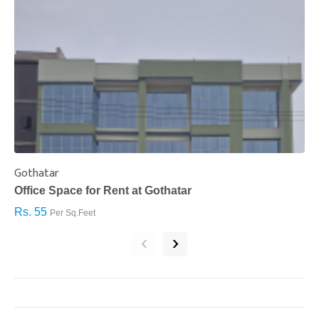
Gothatar
S
Office Space for Rent at Gothatar
H
Rs. 55
R
Per Sq.Feet
‹
›