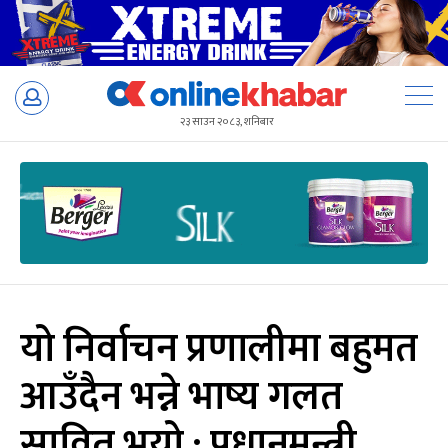
Skip
to
२३ साउन २०८३, शनिबार
content
यो निर्वाचन प्रणालीमा बहुमत
आउँदैन भन्ने भाष्य गलत
सावित भयो : प्रधानमन्त्री