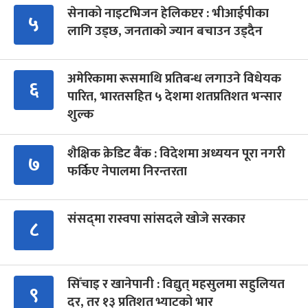
सेनाको नाइटभिजन हेलिकप्टर : भीआईपीका
५
लागि उड्छ, जनताको ज्यान बचाउन उड्दैन
अमेरिकामा रूसमाथि प्रतिबन्ध लगाउने विधेयक
६
पारित, भारतसहित ५ देशमा शतप्रतिशत भन्सार
शुल्क
शैक्षिक क्रेडिट बैंक : विदेशमा अध्ययन पूरा नगरी
७
फर्किए नेपालमा निरन्तरता
संसद्‍मा रास्वपा सांसदले खोजे सरकार
८
सिँचाइ र खानेपानी : विद्युत् महसुलमा सहुलियत
९
दर, तर १३ प्रतिशत भ्याटको भार