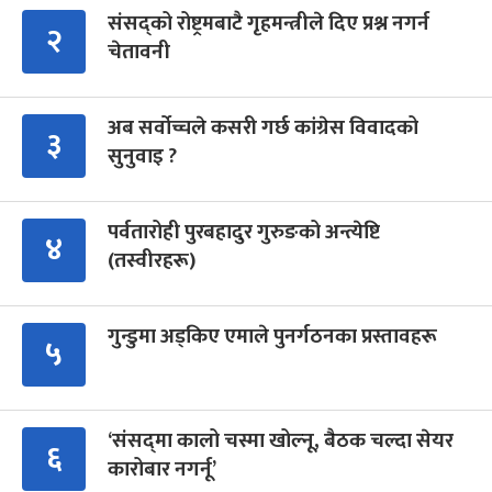
संसद्को रोष्ट्रमबाटै गृहमन्त्रीले दिए प्रश्न नगर्न
२
चेतावनी
अब सर्वोच्चले कसरी गर्छ कांग्रेस विवादको
३
सुनुवाइ ?
पर्वतारोही पुरबहादुर गुरुङको अन्त्येष्टि
४
(तस्वीरहरू)
गुन्डुमा अड्किए एमाले पुनर्गठनका प्रस्तावहरू
५
‘संसद्‍मा कालो चस्मा खोल्नू, बैठक चल्दा सेयर
६
कारोबार नगर्नू’