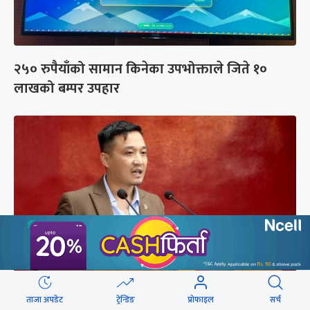
२५० रुपैयाँको सामान किनेका उपभोक्ताले जिते १०
लाखको बम्पर उपहार
ताजा अपडेट
ट्रेन्डिङ
प्रोफाइल
सर्च
संसद्को रोष्ट्रमबाटै गृहमन्त्रीले दिए प्रश्न नगर्न चेतावनी