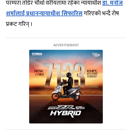
परम्परा तोडेर चौथो वरीयतामा रहेका न्यायाधीश
डा. मनोज
शर्मालाई प्रधानन्यायाधीश सिफारिस
गरिएको भन्दै रोष
प्रकट गरिन् ।