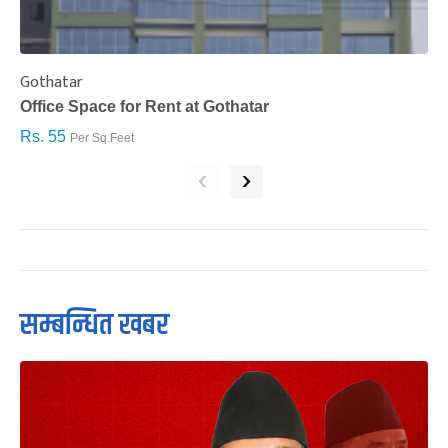
Gothatar
S
Office Space for Rent at Gothatar
H
Rs. 55
R
Per Sq.Feet
‹
›
सम्बन्धित खबर