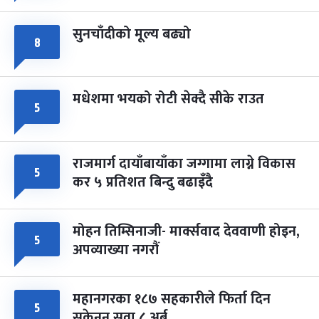
सुनचाँदीको मूल्य बढ्यो
८
मधेशमा भयको रोटी सेक्दै सीके राउत
५
राजमार्ग दायाँबायाँका जग्गामा लाग्ने विकास
५
कर ५ प्रतिशत बिन्दु बढाइँदै
मोहन तिम्सिनाजी- मार्क्सवाद देववाणी होइन,
५
अपव्याख्या नगरौं
महानगरका १८७ सहकारीले फिर्ता दिन
५
सकेनन् सवा ८ अर्ब