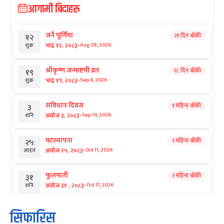
आगामी बिदाहरु
जनै पूर्णिमा
२१ दिन बाँकी
१२
-
भाद्र १२, २०८३
Aug 28, 2026
शुक्र
श्रीकृष्ण जन्माष्टमी व्रत
२८ दिन बाँकी
१९
-
भाद्र १९, २०८३
Sep 4, 2026
शुक्र
संविधान दिवस
१ महिना बाँकी
३
-
असोज ३, २०८३
Sep 19, 2026
शनि
घटस्थापना
२ महिना बाँकी
२५
-
असोज २५, २०८३
Oct 11, 2026
आइत
फूलपाती
२ महिना बाँकी
३१
-
असोज ३१ , २०८३
Oct 17, 2026
शनि
कार्तिक सङ्क्रान्ति
२ महिना बाँकी
१
सिफारिस
-
कार्तिक १, २०८३
Oct 18, 2026
आइत