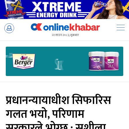
Skip
to
२२ साउन २०८३, शुक्रबार
content
प्रधानन्यायाधीश सिफारिस
गलत भयो, परिणाम
सरकारले भोग्छ : सुशीला