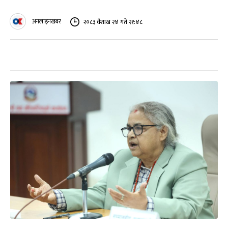
अनलाइनखबर
२०८३ वैशाख २४ गते २१:४८