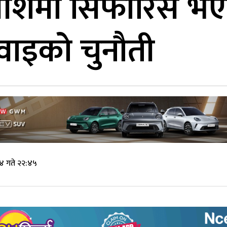
ाधीशमा सिफारिस भए
वाइको चुनौती
४ गते २२:४५