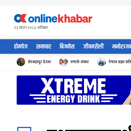
Skip
to
content
२३ साउन २०८३, शनिबार
होमपेज
समाचार
बिजनेस
जीवनशैली
मनोरञ्ज
शेरबहादुर देउवा
एमाले-संकट
नेपाल प्रज्ञा प्रत