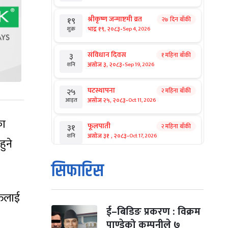
श्रीकृष्ण जन्माष्टमी व्रत
२७ दिन बाँकी
१९
-
भाद्र १९, २०८३
Sep 4, 2026
शुक्र
संविधान दिवस
१ महिना बाँकी
३
-
असोज ३, २०८३
Sep 19, 2026
शनि
घटस्थापना
२ महिना बाँकी
२५
-
असोज २५, २०८३
Oct 11, 2026
आइत
का
फूलपाती
२ महिना बाँकी
३१
-
असोज ३१ , २०८३
Oct 17, 2026
शनि
ुने
कार्तिक सङ्क्रान्ति
२ महिना बाँकी
१
सिफारिस
-
कार्तिक १, २०८३
Oct 18, 2026
आइत
तिलाई
महानवमी
२ महिना बाँकी
३
-
कार्तिक ३, २०८३
Oct 20, 2026
मंगल
ई–बिडिङ प्रकरण : विक्रम
पाण्डेको कम्पनीले ७