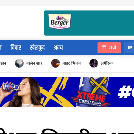
न
विचार
खेलकुद
अन्य
पात्रो
िष्ठान
बालेन शाह
नाइट भिजन
अमेरिका