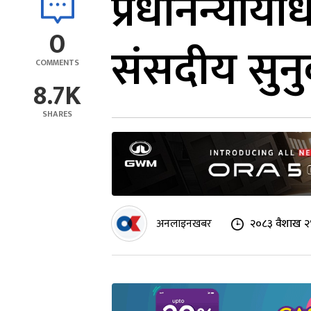
प्रधानन्याय
0
संसदीय सुनु
COMMENTS
8.7K
SHARES
अनलाइनखबर
२०८३ वैशाख २