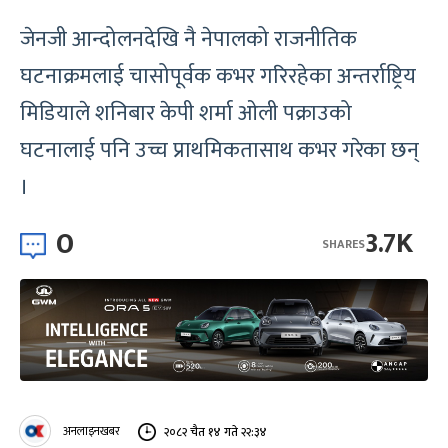
जेनजी आन्दोलनदेखि नै नेपालको राजनीतिक
घटनाक्रमलाई चासोपूर्वक कभर गरिरहेका अन्तर्राष्ट्रिय
मिडियाले शनिबार केपी शर्मा ओली पक्राउको
घटनालाई पनि उच्च प्राथमिकतासाथ कभर गरेका छन्
।
0
3.7K
SHARES
अनलाइनखबर
२०८२ चैत १४ गते २२:३४