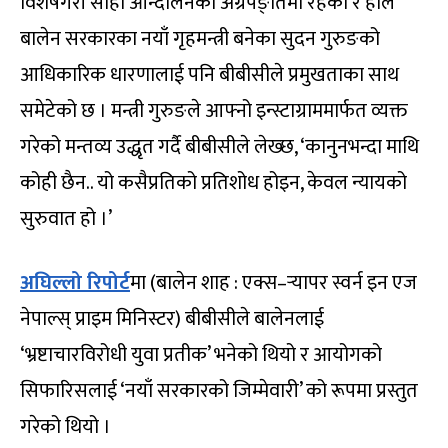
विशेषगरी सोही आन्दोलनको अग्रपङ्तिमा रहेका र हाल
बालेन सरकारका नयाँ गृहमन्त्री बनेका सुदन गुरुङको
आधिकारिक धारणालाई पनि बीबीसीले प्रमुखताका साथ
समेटेको छ । मन्त्री गुरुङले आफ्नो इन्स्टाग्राममार्फत व्यक्त
गरेको मन्तव्य उद्धृत गर्दै बीबीसीले लेख्छ, ‘कानुनभन्दा माथि
कोही छैन.. यो कसैप्रतिको प्रतिशोध होइन, केवल न्यायको
सुरुवात हो ।’
अघिल्लो रिपोर्ट
मा (बालेन शाह : एक्स–र्‍यापर स्वर्न इन एज
नेपाल्स् प्राइम मिनिस्टर) बीबीसीले बालेनलाई
‘भ्रष्टाचारविरोधी युवा प्रतीक’ भनेको थियो र आयोगको
सिफारिसलाई ‘नयाँ सरकारको जिम्मेवारी’ को रूपमा प्रस्तुत
गरेको थियो ।