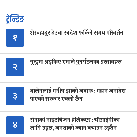
ट्रेन्डिङ
शेरबहादुर देउवा स्वदेश फर्किने समय परिवर्तन
१
गुन्डुमा अड्किए एमाले पुनर्गठनका प्रस्तावहरू
२
बालेनलाई मनीष झाको जवाफ : महान जनादेश
३
पाएको सरकार एक्लो छैन
सेनाको नाइटभिजन हेलिकप्टर : भीआईपीका
४
लागि उड्छ, जनताको ज्यान बचाउन उड्दैन