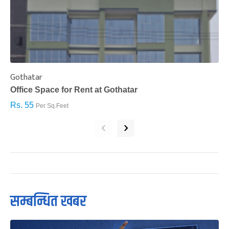
Gothatar
S
Office Space for Rent at Gothatar
H
Rs. 55
R
Per Sq.Feet
‹
›
सम्बन्धित खबर