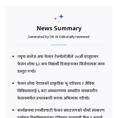
News Summary
Generated by OK AI. Editorially reviewed.
नमुना कलेज अफ फेसन टेक्नोलोजीले २०औँ ग्राजुएसन
फेसन शोमा ६२ जना विद्यार्थी डिजाइनरका सिर्जनात्मक काम
प्रस्तुत गर्‍यो।
फेसन शोमा नेपालको प्राकृतिक भू-परिदृश्य र जैविक
विविधतालाई ६ वटा अवधारणामा आधारित समकालीन
फेसनमार्फत प्रभावकारी रूपमा अभिव्यक्त गरियो।
कार्यक्रममा एनसीएफटी फेसन क्याटलगको चौथो संस्करण
पूर्वाञ्चल विश्वविद्यालयका रजिस्ट्रार कल्याणी मिश्र र अन्यले