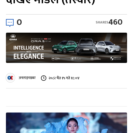
0
460
SHARES
अनलाइनखबर
२०८२ चैत १५ गते १८:०४