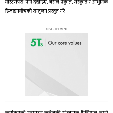
मास्टरपिस’ पनि देखाइए, जसले प्रकृति, संस्कृति र आधुनिक
डिजाइनबीचको सन्तुलन प्रस्तुत गरे ।