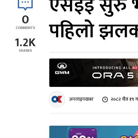
एसईई सुरु भ
0
पहिलो झलक
COMMENTS
1.2K
SHARES
अनलाइनखबर
२०८२ चैत १९ ग