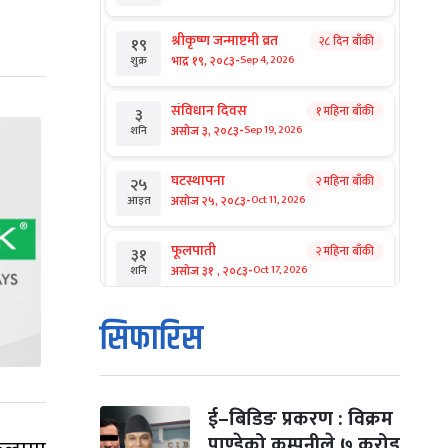
श्रीकृष्ण जन्माष्टमी व्रत
२८ दिन बाँकी
१९
-
भाद्र १९, २०८३
Sep 4, 2026
शुक्र
संविधान दिवस
१ महिना बाँकी
३
-
असोज ३, २०८३
Sep 19, 2026
शनि
घटस्थापना
२ महिना बाँकी
२५
-
असोज २५, २०८३
Oct 11, 2026
आइत
फूलपाती
२ महिना बाँकी
३१
-
असोज ३१ , २०८३
Oct 17, 2026
शनि
कार्तिक सङ्क्रान्ति
२ महिना बाँकी
१
सिफारिस
-
कार्तिक १, २०८३
Oct 18, 2026
आइत
महानवमी
२ महिना बाँकी
३
-
कार्तिक ३, २०८३
Oct 20, 2026
मंगल
ई–बिडिङ प्रकरण : विक्रम
पाण्डेको कम्पनीले ७ करोड