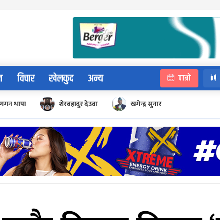
न
विचार
खेलकुद
अन्य
पात्रो
गगन थापा
शेरबहादुर देउवा
खगेन्द्र सुनार