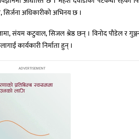
नोविज्ञानमा आधारित छ । महेश दवाडीको पटकथा रहेको फ
ोगी, सिर्जना अधिकारीको अभिनय छ ।
लामा, संयम कटुवाल, सिजल श्रेष्ठ छन् । विनोद पौडेल र गुञ्ज
लागाईं कार्यकारी निर्माता हुन् ।