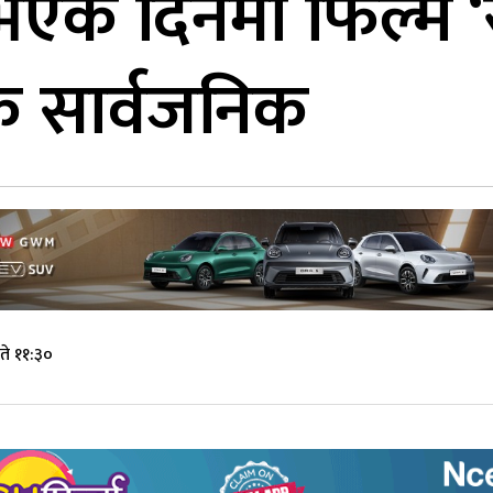
एकै दिनमा फिल्म ‘र
 सार्वजनिक
ते ११:३०