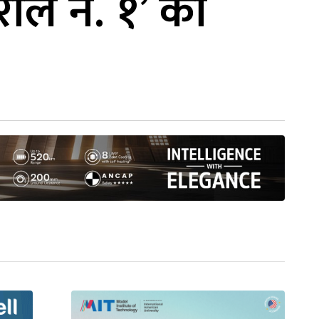
ोल नं. १’ को