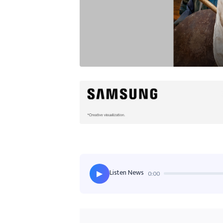
Listen News
0:00
▶