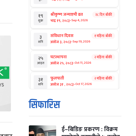
श्रीकृष्ण जन्माष्टमी व्रत
२८ दिन बाँकी
१९
-
भाद्र १९, २०८३
Sep 4, 2026
शुक्र
संविधान दिवस
१ महिना बाँकी
३
-
असोज ३, २०८३
Sep 19, 2026
शनि
घटस्थापना
२ महिना बाँकी
२५
-
असोज २५, २०८३
Oct 11, 2026
आइत
फूलपाती
२ महिना बाँकी
३१
-
असोज ३१ , २०८३
Oct 17, 2026
शनि
कार्तिक सङ्क्रान्ति
२ महिना बाँकी
१
सिफारिस
-
कार्तिक १, २०८३
Oct 18, 2026
आइत
महानवमी
२ महिना बाँकी
३
-
कार्तिक ३, २०८३
Oct 20, 2026
मंगल
ई–बिडिङ प्रकरण : विक्रम