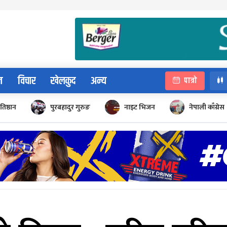
न
विचार
खेलकुद
अन्य
पात्रो
रतिष्ठान
पुरबहादुर गुरुङ
नाइट भिजन
नेपाली काँग्रेस