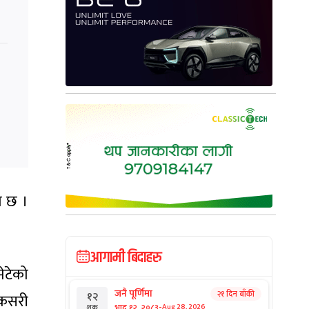
ो छ ।
आगामी बिदाहरु
मेटेको
जनै पूर्णिमा
२१ दिन बाँकी
१२
 कसरी
-
भाद्र १२, २०८३
Aug 28, 2026
शुक्र