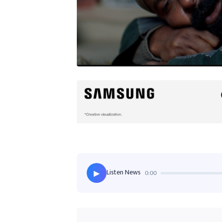
Listen News
0:00
▶