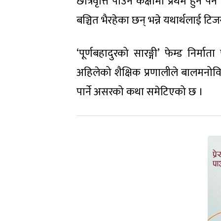
छात्रवृत्ति पाउन कक्षामा प्रथम हुन
बञ्चित भैरहेका छन् भन्ने यथार्थलाई टि
‘पूर्णबहादुरको सारङ्गी’ फेम्ड निर्म
अहिलेको शैक्षिक प्रणालीले बालमनोविज
पार्ने असरको कथा समेटिएको छ ।