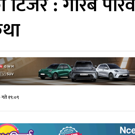
को टिजर : गरिब परिव
कथा
 गते १९:०९