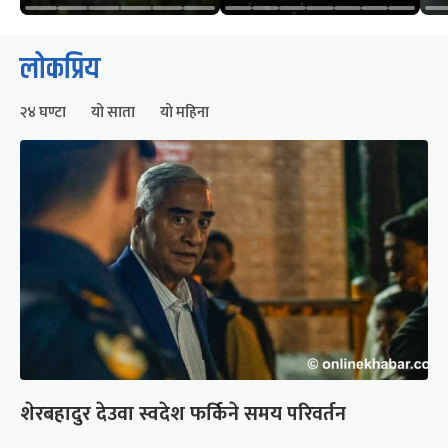
लोकप्रिय
२४ घण्टा
यो साता
यो महिना
शेरबहादुर देउवा स्वदेश फर्किने समय परिवर्तन