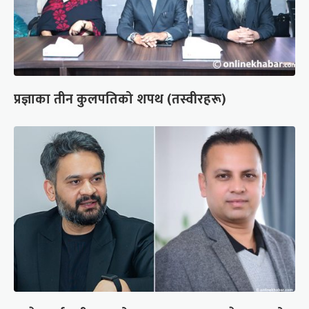
प्रज्ञाका तीन कुलपतिको शपथ (तस्वीरहरू)