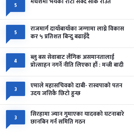
मधेशमा भयको रोटी सेक्दै सीके राउत
५
राजमार्ग दायाँबायाँका जग्गामा लाग्ने विकास
५
कर ५ प्रतिशत बिन्दु बढाइँदै
ब्लु बस सेवाबाट लैंगिक असमानतालाई
४
प्रोत्साहन नगर्ने नीति लिएका हौं : मन्त्री बादी
एमाले महासचिवको दाबी- रास्वपाको पतन
३
उदय जत्तिकै छिटो हुन्छ
सिरहामा ज्यान गुमाएका यादवको घटनाबारे
३
छानबिन गर्न समिति गठन