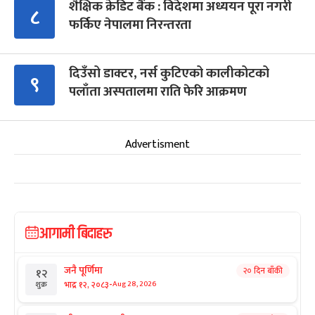
शैक्षिक क्रेडिट बैंक : विदेशमा अध्ययन पूरा नगरी
८
फर्किए नेपालमा निरन्तरता
दिउँसो डाक्टर, नर्स कुटिएको कालीकोटको
९
पलाँता अस्पतालमा राति फेरि आक्रमण
Advertisment
आगामी बिदाहरु
जनै पूर्णिमा
२० दिन बाँकी
१२
-
भाद्र १२, २०८३
Aug 28, 2026
शुक्र