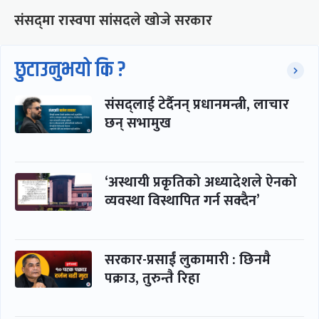
संसद्‍मा रास्वपा सांसदले खोजे सरकार
छुटाउनुभयो कि ?
संसद्लाई टेर्दैनन् प्रधानमन्त्री, लाचार
छन् सभामुख
‘अस्थायी प्रकृतिको अध्यादेशले ऐनको
व्यवस्था विस्थापित गर्न सक्दैन’
सरकार-प्रसाईं लुकामारी : छिनमै
पक्राउ, तुरुन्तै रिहा