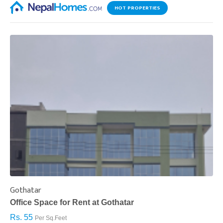
HOT PROPERTIES
Gothatar
S
Office Space for Rent at Gothatar
H
Rs. 55
R
Per Sq.Feet