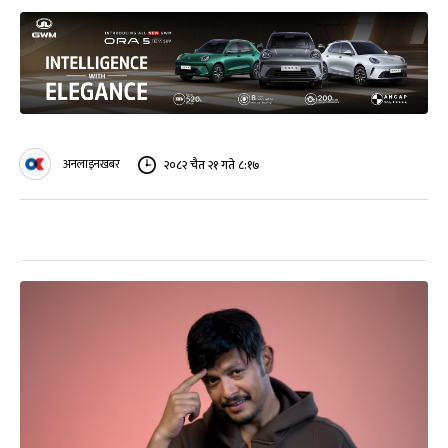
अनलाइनखबर
२०८२ चैत २१ गते ८:१७