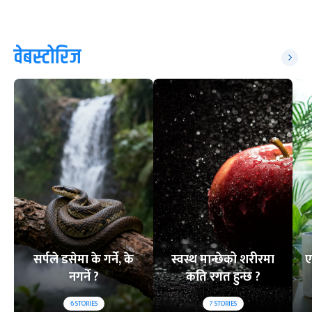
वेबस्टोरिज
सर्पले डसेमा के गर्ने, के
स्वस्थ मान्छेको शरीरमा
ए
नगर्ने ?
कति रगत हुन्छ ?
6
STORIES
7
STORIES