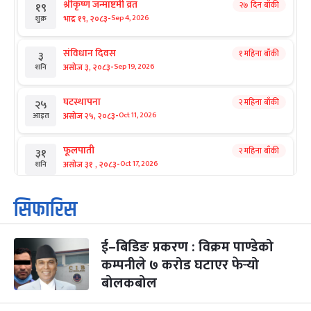
श्रीकृष्ण जन्माष्टमी व्रत
२७ दिन बाँकी
१९
-
भाद्र १९, २०८३
Sep 4, 2026
शुक्र
संविधान दिवस
१ महिना बाँकी
३
-
असोज ३, २०८३
Sep 19, 2026
शनि
घटस्थापना
२ महिना बाँकी
२५
-
असोज २५, २०८३
Oct 11, 2026
आइत
फूलपाती
२ महिना बाँकी
३१
-
असोज ३१ , २०८३
Oct 17, 2026
शनि
कार्तिक सङ्क्रान्ति
२ महिना बाँकी
१
सिफारिस
-
कार्तिक १, २०८३
Oct 18, 2026
आइत
ई–बिडिङ प्रकरण : विक्रम पाण्डेको
महानवमी
२ महिना बाँकी
३
-
कम्पनीले ७ करोड घटाएर फेर्‍यो
कार्तिक ३, २०८३
Oct 20, 2026
मंगल
बोलकबोल
विजयादशमी
२ महिना बाँकी
४
-
कार्तिक ४, २०८३
Oct 21, 2026
बुध