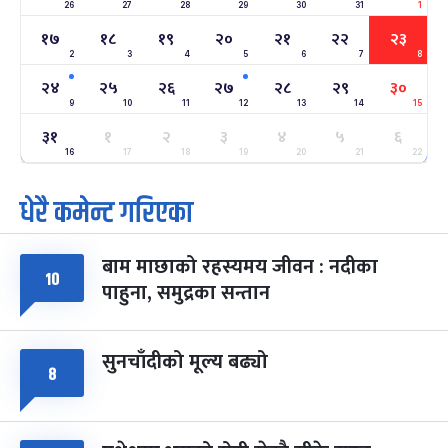
26
27
-
28
29
30
31
1
फाल्गुन २२, २०८३
Mar 6, 2027
शनि
१७
१८
१९
२०
२१
२२
२३
2
3
4
5
6
7
8
अन्तराष्ट्रिय नारी दिवस
७ महिना बाँकी
२४
-
फाल्गुन २४, २०८३
Mar 8, 2027
सोम
२४
२५
२६
२७
२८
२९
३०
9
10
11
12
13
14
15
ग्याल्पो ल्होसार
७ महिना बाँकी
२५
३१
१
२
३
४
५
६
-
फाल्गुन २५, २०८३
Mar 9, 2027
मंगल
16
17
18
19
20
21
22
धेरै कमेन्ट गरिएका
पूर्णिमा व्रत
७ महिना बाँकी
७
-
चैत्र ७, २०८३
Mar 21, 2027
आइत
बाम माछाको रहस्यमय जीवन : नदीका
फागुपूर्णिमा
७ महिना बाँकी
८
१०
पाहुना, समुद्रका सन्तान
-
चैत्र ८, २०८३
Mar 22, 2027
सोम
सुनचाँदीको मूल्य बढ्यो
८