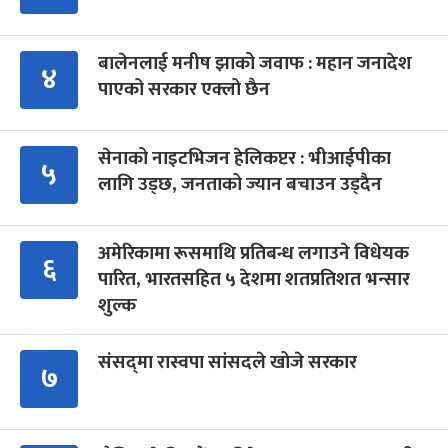
बालेनलाई मनीष झाको जवाफ : महान जनादेश
४
पाएको सरकार एक्लो छैन
सेनाको नाइटभिजन हेलिकप्टर : भीआईपीका
५
लागि उड्छ, जनताको ज्यान बचाउन उड्दैन
अमेरिकामा रूसमाथि प्रतिबन्ध लगाउने विधेयक
६
पारित, भारतसहित ५ देशमा शतप्रतिशत भन्सार
शुल्क
संसद्‍मा रास्वपा सांसदले खोजे सरकार
७