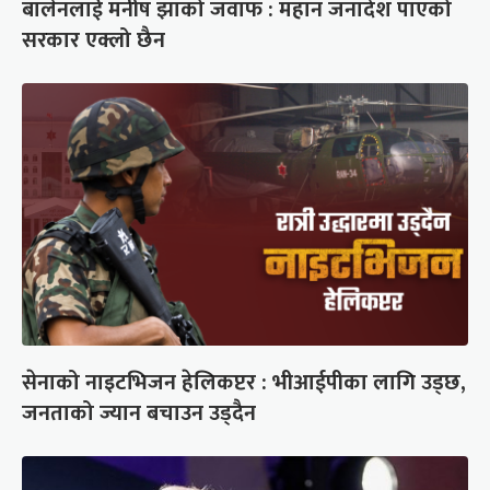
बालेनलाई मनीष झाको जवाफ : महान जनादेश पाएको
सरकार एक्लो छैन
सेनाको नाइटभिजन हेलिकप्टर : भीआईपीका लागि उड्छ,
जनताको ज्यान बचाउन उड्दैन