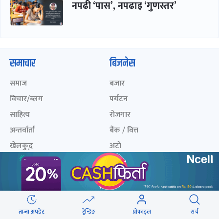
नपढी ‘पास’, नपढाइ ‘गुणस्तर’
समाचार
बिजनेस
समाज
बजार
विचार/ब्लग
पर्यटन
साहित्य
रोजगार
अन्तर्वार्ता
बैंक / वित्त
खेलकुद़़
अटो
जीवनशैली/स्वास्थ्य
सूचना-प्रविधि
प्रवास
अन्तर्राष्ट्रिय
ताजा अपडेट
ट्रेन्डिङ
प्रोफाइल
सर्च
खेलकुद लाईभ
अनलाइनखबर सूची