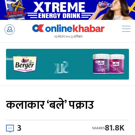
Skip
to
२३ साउन २०८३, शनिबार
content
कलाकार ‘बले’ पक्राउ
3
81.8K
SHARES