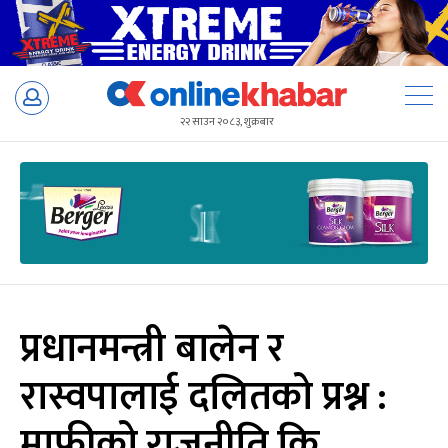
Skip
to
२२ साउन २०८३, शुक्रबार
content
प्रधानमन्त्री बालेन र
रास्वपालाई दलितको प्रश्न :
माफीको राजनीति कि