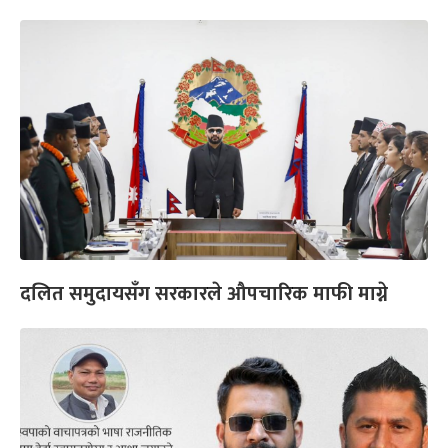
दलित समुदायसँग सरकारले औपचारिक माफी माग्ने