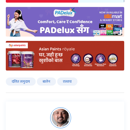
दलित समुदाय
बालेन
रास्वपा