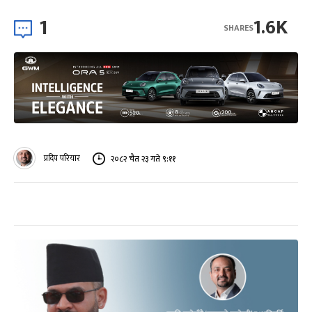
1
1.6K
SHARES
प्रदिप परियार
२०८२ चैत २३ गते ९:११