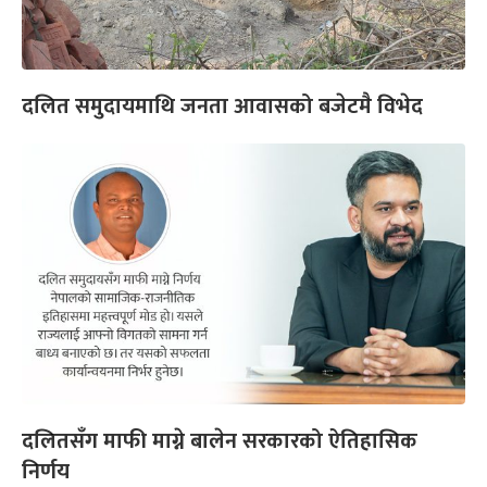
दलित समुदायमाथि जनता आवासको बजेटमै विभेद
दलितसँग माफी माग्ने बालेन सरकारको ऐतिहासिक
निर्णय