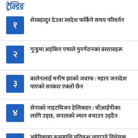
ट्रेन्डिङ
शेरबहादुर देउवा स्वदेश फर्किने समय परिवर्तन
१
गुन्डुमा अड्किए एमाले पुनर्गठनका प्रस्तावहरू
२
बालेनलाई मनीष झाको जवाफ : महान जनादेश
३
पाएको सरकार एक्लो छैन
सेनाको नाइटभिजन हेलिकप्टर : भीआईपीका
४
लागि उड्छ, जनताको ज्यान बचाउन उड्दैन
अमेरिकामा रूसमाथि प्रतिबन्ध लगाउने विधेयक