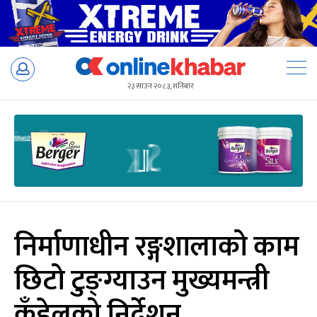
Skip
to
२३ साउन २०८३, शनिबार
content
निर्माणाधीन रङ्गशालाको काम
छिटो टुङ्ग्याउन मुख्यमन्त्री
कँडेलको निर्देशन