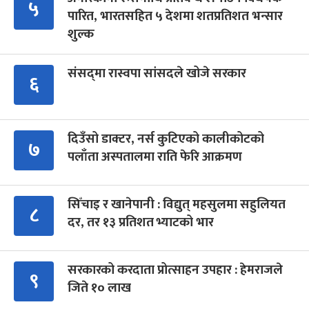
५
पारित, भारतसहित ५ देशमा शतप्रतिशत भन्सार
शुल्क
संसद्‍मा रास्वपा सांसदले खोजे सरकार
६
दिउँसो डाक्टर, नर्स कुटिएको कालीकोटको
७
पलाँता अस्पतालमा राति फेरि आक्रमण
सिँचाइ र खानेपानी : विद्युत् महसुलमा सहुलियत
८
दर, तर १३ प्रतिशत भ्याटको भार
सरकारको करदाता प्रोत्साहन उपहार : हेमराजले
९
जिते १० लाख