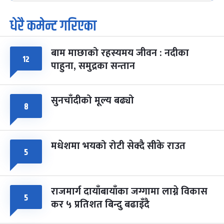
धेरै कमेन्ट गरिएका
पूर्णिमा व्रत
७ महिना बाँकी
७
-
चैत्र ७, २०८३
Mar 21, 2027
आइत
बाम माछाको रहस्यमय जीवन : नदीका
फागुपूर्णिमा
७ महिना बाँकी
८
१२
पाहुना, समुद्रका सन्तान
-
चैत्र ८, २०८३
Mar 22, 2027
सोम
सुनचाँदीको मूल्य बढ्यो
८
मधेशमा भयको रोटी सेक्दै सीके राउत
५
राजमार्ग दायाँबायाँका जग्गामा लाग्ने विकास
५
कर ५ प्रतिशत बिन्दु बढाइँदै