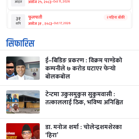
-
असोज २५, २०८३
Oct 11, 2026
आइत
फूलपाती
२ महिना बाँकी
३१
-
असोज ३१ , २०८३
Oct 17, 2026
शनि
कार्तिक सङ्क्रान्ति
२ महिना बाँकी
१
सिफारिस
-
कार्तिक १, २०८३
Oct 18, 2026
आइत
ई–बिडिङ प्रकरण : विक्रम पाण्डेको
महानवमी
२ महिना बाँकी
३
-
कम्पनीले ७ करोड घटाएर फेर्‍यो
कार्तिक ३, २०८३
Oct 20, 2026
मंगल
बोलकबोल
विजयादशमी
२ महिना बाँकी
४
-
कार्तिक ४, २०८३
Oct 21, 2026
बुध
टेन्टमा उकुसमुकुस सुकुमवासी :
तत्काललाई ठिक, भविष्य अनिश्चित
पापा‌ङ्कुशा एकादशी व्रत
२ महिना बाँकी
५
-
कार्तिक ५, २०८३
Oct 22, 2026
बिहि
डा. मनोज शर्मा : चोलेन्द्रशमशेरका
कुकुर तिहार
३ महिना बाँकी
२२
-
कार्तिक २२, २०८३
Nov 8, 2026
आइत
‘हिरा’