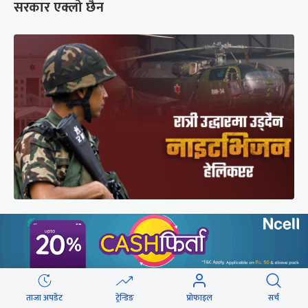
सरकार एक्लो छैन
सेनाको नाइटभिजन हेलिकप्टर : भीआईपीका लागि उड्छ,
जनताको ज्यान बचाउन उड्दैन
ताजा अपडेट
ट्रेन्डिङ
प्रोफाइल
सर्च