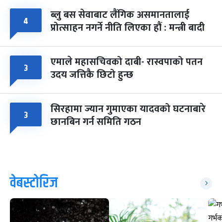
ब्लु बस सेवाबाट लैंगिक असमानतालाई
४
प्रोत्साहन नगर्ने नीति लिएका हौं : मन्त्री बादी
एमाले महासचिवको दाबी- रास्वपाको पतन
३
उदय जत्तिकै छिटो हुन्छ
सिरहामा ज्यान गुमाएका यादवको घटनाबारे
३
छानबिन गर्न समिति गठन
वेबस्टोरिज