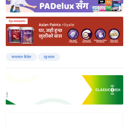
यामलाल कँडेल
रङ्गशाला