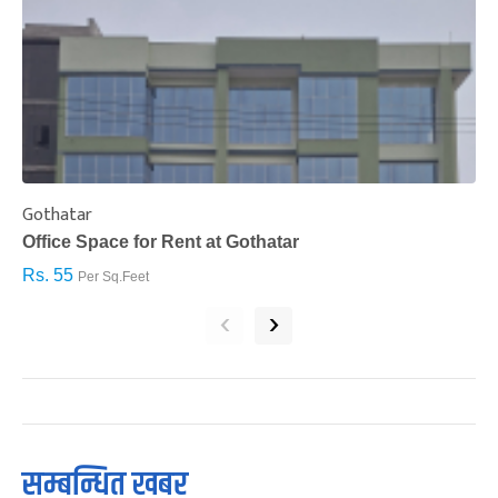
Gothatar
S
Office Space for Rent at Gothatar
H
Rs. 55
R
Per Sq.Feet
‹
›
सम्बन्धित खबर