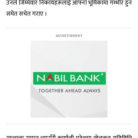
उनले जिम्मेवार निकायहरूलाई आफ्नो भूमिकामा गम्भीर हुन
समेत सचेत गराए ।