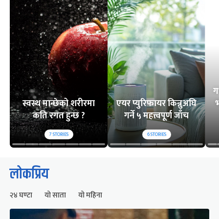
ग
स्वस्थ मान्छेको शरीरमा
एयर प्युरिफायर किन्नुअघि
भ
कति रगत हुन्छ ?
गर्ने ५ महत्त्वपूर्ण जाँच
7
STORIES
6
STORIES
लोकप्रिय
२४ घण्टा
यो साता
यो महिना