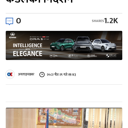
0
1.2K
SHARES
अनलाइनखबर
२०८२ चैत २९ गते ११:४३