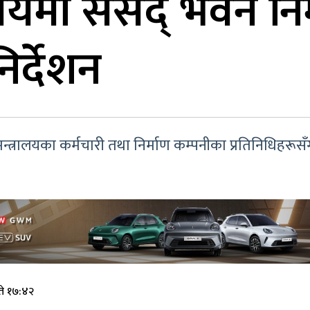
ा संसद् भवन निर्मा
र्देशन
न्त्रालयका कर्मचारी तथा निर्माण कम्पनीका प्रतिनिधिह
ते १७:४२