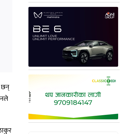
 छन्
उनले
ठाकुर