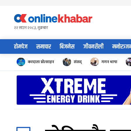
Skip
to
content
२२ साउन २०८३, शुक्रबार
होमपेज
समाचार
बिजनेस
जीवनशैली
मनोरञ्ज
करदाता प्रोत्साहन
संसद्
गगन थापा