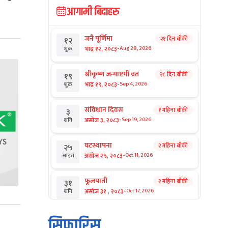
आगामी बिदाहरु
जनै पूर्णिमा
२१ दिन बाँकी
१२
-
भाद्र १२, २०८३
Aug 28, 2026
शुक्र
श्रीकृष्ण जन्माष्टमी व्रत
२८ दिन बाँकी
१९
-
भाद्र १९, २०८३
Sep 4, 2026
शुक्र
संविधान दिवस
१ महिना बाँकी
३
-
असोज ३, २०८३
Sep 19, 2026
शनि
घटस्थापना
२ महिना बाँकी
२५
-
असोज २५, २०८३
Oct 11, 2026
आइत
फूलपाती
२ महिना बाँकी
३१
-
असोज ३१ , २०८३
Oct 17, 2026
शनि
कार्तिक सङ्क्रान्ति
२ महिना बाँकी
१
सिफारिस
-
कार्तिक १, २०८३
Oct 18, 2026
आइत