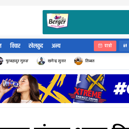
न
विचार
खेलकुद
अन्य
पात्रो
पुरबहादुर गुरुङ
खगेन्द्र सुनार
तिब्बत