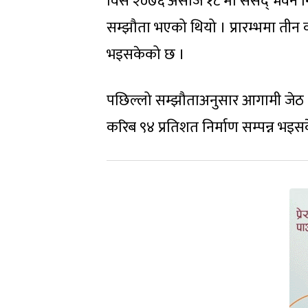
विसं २०७६ असोज १८ मा संसद् भवन निर
सम्झौता भएको थियो । प्रारम्भमा तीन व
भइसकेको छ ।
पछिल्लो सम्झौताअनुसार आगामी जेठ ९ ग
करिब ९४ प्रतिशत निर्माण सम्पन्न भ