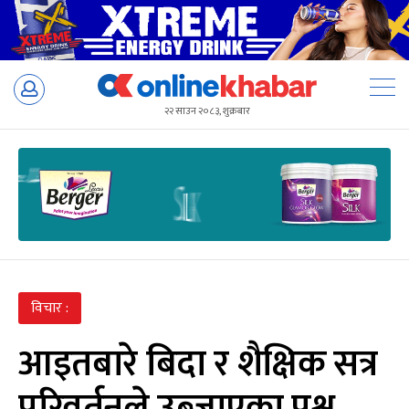
Skip
to
२२ साउन २०८३, शुक्रबार
content
विचार :
आइतबारे बिदा र शैक्षिक सत्र
परिवर्तनले उब्जाएका प्रश्न