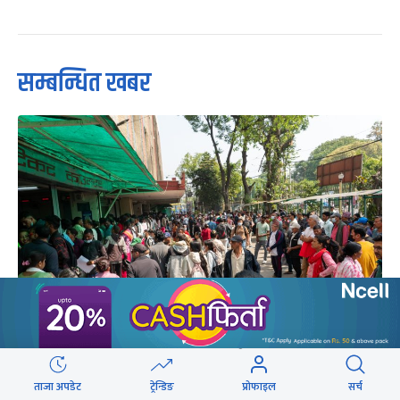
सम्बन्धित खबर
सातामा दुई दिन बिदा : ओपीडीमा थेगिनसक्नु बिरामी,
सेवा झनै भद्रगोल
ताजा अपडेट
ट्रेन्डिङ
प्रोफाइल
सर्च