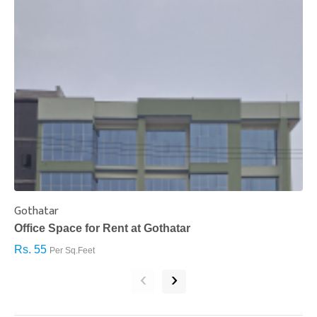
Gothatar
S
Office Space for Rent at Gothatar
H
Rs. 55
R
Per Sq.Feet
‹
›