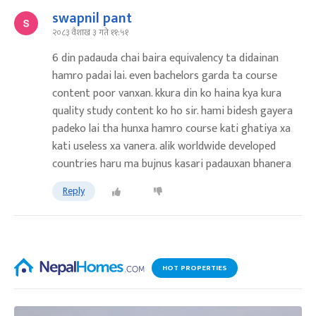
swapnil pant
२०८३ वैशाख ३ गते ११:५१
6 din padauda chai baira equivalency ta didainan
hamro padai lai. even bachelors garda ta course
content poor vanxan. kkura din ko haina kya kura
quality study content ko ho sir. hami bidesh gayera
padeko lai tha hunxa hamro course kati ghatiya xa
kati useless xa vanera. alik worldwide developed
countries haru ma bujnus kasari padauxan bhanera
Reply
HOT PROPERTIES