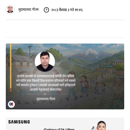
सुदामप्रसाद गौतम
२०८३ वैशाख ३ गते ११:४६