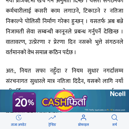
नयाँ प्रोजेक्टमा खर्च गर्न अनुमति दिन्छ । यसरी संगठनका
कर्मचारीलाई कसरी काम लगाउने, टिकाउने र नतिजा
निकाल्ने पोलिसी निर्माण गरेका हुन्छन् । यसतर्फ अब बन्ने
निजामती सेवा सम्बन्धी कानूनले प्रबन्ध गर्नुपर्ने देखिन्छ ।
वातावरण, उत्प्रेरणा र प्रेरणा दिन नसक्ने भुत्ते संगठनले
वर्तमानको वेभ समात्न कठिन पर्दछ ।
अत:, नियत सफा नहुँदा र नियम सुधार नगर्दासम्म
संरचनागत सुधारले मात्र नतिजा दिंदैन, यसको लागि नयाँ
परिवर्तित व्यवस्था अनुरुपको व्यवहार आवश्यक पर्दछ ।
हाम्रोमा सुधारको बोध नभएको पनि होइन । र सुधारका
सुझावको अभाव पनि होइन ।
ताजा अपडेट
ट्रेन्डिङ
प्रोफाइल
सर्च