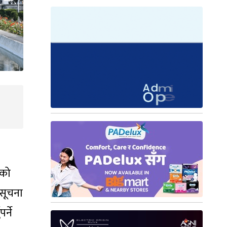
एको
 सूचना
र्ने