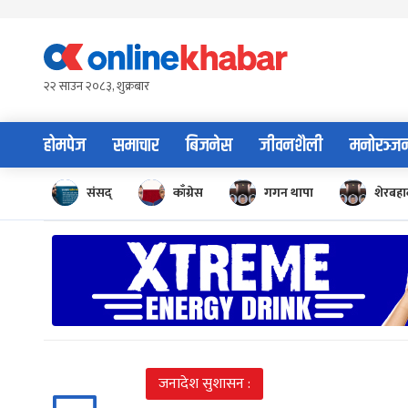
Skip
to
content
२२ साउन २०८३, शुक्रबार
होमपेज
समाचार
बिजनेस
जीवनशैली
मनोरञ्ज
संसद्
काँग्रेस
गगन थापा
शेरबहाद
जनादेश सुशासन :