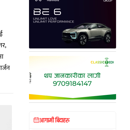
ाई
तर,
मा
ार्जन
आगामी बिदाहरु