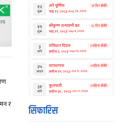
जनै पूर्णिमा
२१ दिन बाँकी
१२
-
भाद्र १२, २०८३
Aug 28, 2026
शुक्र
श्रीकृष्ण जन्माष्टमी व्रत
२८ दिन बाँकी
१९
-
भाद्र १९, २०८३
Sep 4, 2026
शुक्र
संविधान दिवस
१ महिना बाँकी
३
-
असोज ३, २०८३
Sep 19, 2026
शनि
घटस्थापना
२ महिना बाँकी
२५
-
असोज २५, २०८३
Oct 11, 2026
आइत
वरण
फूलपाती
२ महिना बाँकी
३१
-
असोज ३१ , २०८३
Oct 17, 2026
शनि
गमन र
कार्तिक सङ्क्रान्ति
२ महिना बाँकी
१
सिफारिस
-
कार्तिक १, २०८३
Oct 18, 2026
आइत
महानवमी
२ महिना बाँकी
३