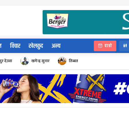
न
विचार
खेलकुद
अन्य
पात्रो
ुर देउवा
खगेन्द्र सुनार
तिब्बत