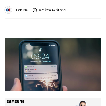
अनलाइनखबर
२०८३ वैशाख १० गते १४:१५