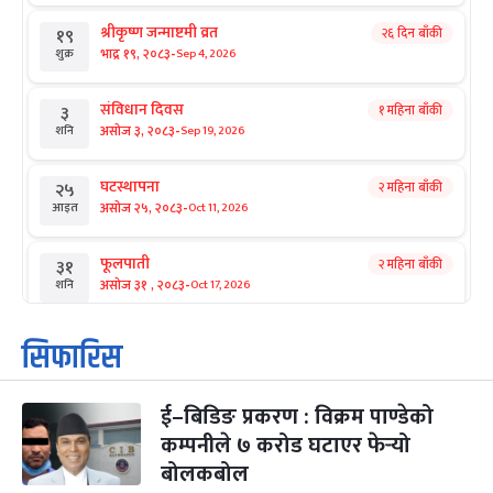
श्रीकृष्ण जन्माष्टमी व्रत
२६ दिन बाँकी
१९
-
भाद्र १९, २०८३
Sep 4, 2026
शुक्र
संविधान दिवस
१ महिना बाँकी
३
-
असोज ३, २०८३
Sep 19, 2026
शनि
घटस्थापना
२ महिना बाँकी
२५
-
असोज २५, २०८३
Oct 11, 2026
आइत
फूलपाती
२ महिना बाँकी
३१
-
असोज ३१ , २०८३
Oct 17, 2026
शनि
कार्तिक सङ्क्रान्ति
२ महिना बाँकी
१
सिफारिस
-
कार्तिक १, २०८३
Oct 18, 2026
आइत
ई–बिडिङ प्रकरण : विक्रम पाण्डेको
महानवमी
२ महिना बाँकी
३
-
कम्पनीले ७ करोड घटाएर फेर्‍यो
कार्तिक ३, २०८३
Oct 20, 2026
मंगल
बोलकबोल