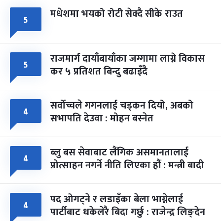
मधेशमा भयको रोटी सेक्दै सीके राउत
५
राजमार्ग दायाँबायाँका जग्गामा लाग्ने विकास
५
कर ५ प्रतिशत बिन्दु बढाइँदै
सर्वोच्चले गगनलाई चड्कन दियो, अबको
४
सभापति देउवा : मोहन बस्नेत
ब्लु बस सेवाबाट लैंगिक असमानतालाई
४
प्रोत्साहन नगर्ने नीति लिएका हौं : मन्त्री बादी
पद ओगट्ने र लडाइँका बेला भाग्नेलाई
४
पार्टीबाट धकेलेरै बिदा गर्छु : राजेन्द्र लिङ्देन