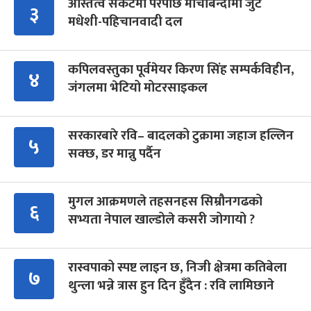
अस्तित्व संकटमा परेपछि मोर्चाबन्दीमा जुटे
३
मधेशी-पहिचानवादी दल
कपिलवस्तुका पूर्वमेयर किरण सिंह सम्पर्कविहीन,
४
जंगलमा भेटियो मोटरसाइकल
सरकारबारे रवि– बादलको टुक्रामा जहाज हल्लिन
५
सक्छ, डर मान्नु पर्दैन
मुगल आक्रमणले तहसनहस सिम्रौनगढको
६
सभ्यता नेपाल खाल्डोले कसरी जोगायो ?
रास्वपाको स्पष्ट लाइन छ, निजी क्षेत्रमा कतिबेला
७
थुन्ला भन्ने त्रास हुन दिन हुँदैन : रवि लामिछाने