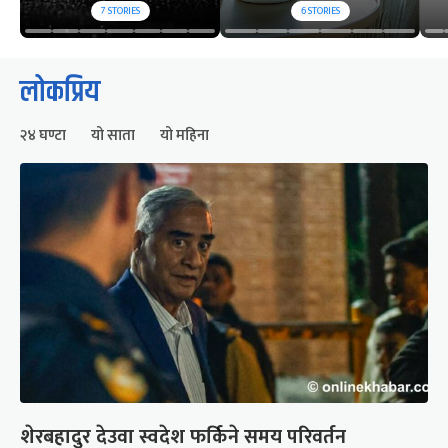
7
STORIES
6
STORIES
लोकप्रिय
२४ घण्टा
यो साता
यो महिना
शेरबहादुर देउवा स्वदेश फर्किने समय परिवर्तन