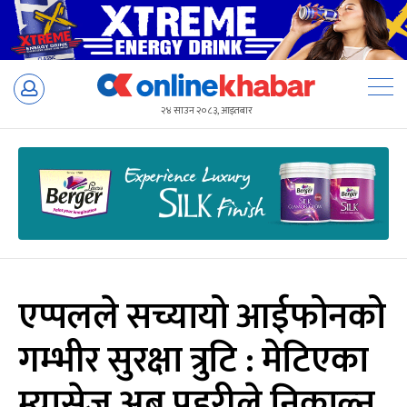
Skip
to
२४ साउन २०८३, आइतबार
content
एप्पलले सच्यायो आईफोनको
गम्भीर सुरक्षा त्रुटि : मेटिएका
म्यासेज अब प्रहरीले निकाल्न