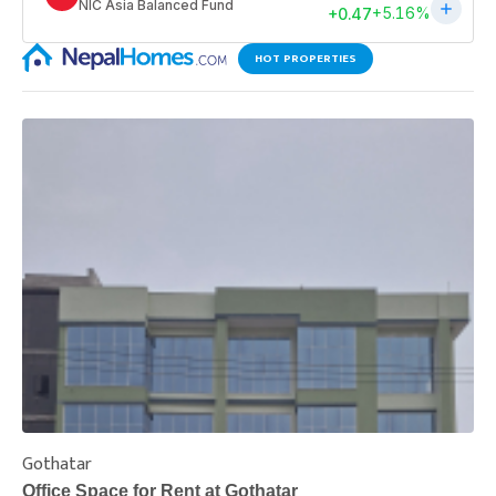
HOT PROPERTIES
Gothatar
S
Office Space for Rent at Gothatar
H