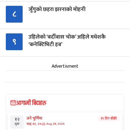
जुँगुको छहरा झरनाको मोहनी
८
उहिलेको ‘बर्दीबास चोक’ अहिले मधेशकै
९
‘कनेक्टिभिटी हब’
Advertisment
आगामी बिदाहरु
जनै पूर्णिमा
१९ दिन बाँकी
१२
-
भाद्र १२, २०८३
Aug 28, 2026
शुक्र