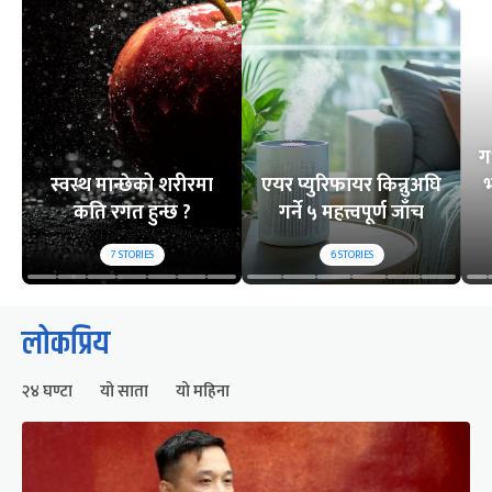
ग
स्वस्थ मान्छेको शरीरमा
एयर प्युरिफायर किन्नुअघि
भ
कति रगत हुन्छ ?
गर्ने ५ महत्त्वपूर्ण जाँच
7
STORIES
6
STORIES
लोकप्रिय
२४ घण्टा
यो साता
यो महिना