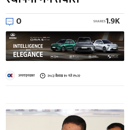
0
1.9K
SHARES
अनलाइनखबर
२०८३ वैशाख १० गते १५:२२