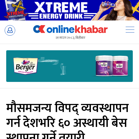
Skip
to
२१ साउन २०८३, बिहीबार
content
मौसमजन्य विपद् व्यवस्थापन
गर्न देशभरि ६० अस्थायी बेस
स्थापना गर्ने तयारी