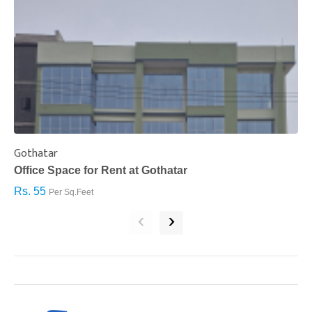
Gothatar
S
Office Space for Rent at Gothatar
H
Rs. 55
R
Per Sq.Feet
‹
›