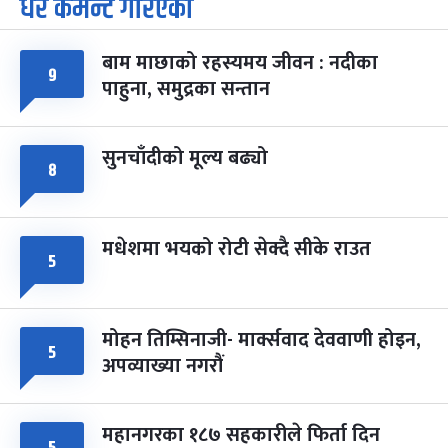
धेरै कमेन्ट गरिएका
७
-
चैत्र ७, २०८३
Mar 21, 2027
आइत
बाम माछाको रहस्यमय जीवन : नदीका
फागुपूर्णिमा
७ महिना बाँकी
८
९
पाहुना, समुद्रका सन्तान
-
चैत्र ८, २०८३
Mar 22, 2027
सोम
सुनचाँदीको मूल्य बढ्यो
८
मधेशमा भयको रोटी सेक्दै सीके राउत
५
मोहन तिम्सिनाजी- मार्क्सवाद देववाणी होइन,
५
अपव्याख्या नगरौं
महानगरका १८७ सहकारीले फिर्ता दिन
५