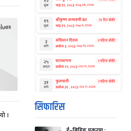
१२
-
भाद्र १२, २०८३
Aug 28, 2026
शुक्र
श्रीकृष्ण जन्माष्टमी व्रत
२९ दिन बाँकी
१९
-
भाद्र १९, २०८३
Sep 4, 2026
शुक्र
संविधान दिवस
१ महिना बाँकी
३
-
असोज ३, २०८३
Sep 19, 2026
शनि
घटस्थापना
२ महिना बाँकी
२५
-
असोज २५, २०८३
Oct 11, 2026
आइत
फूलपाती
२ महिना बाँकी
३१
-
असोज ३१ , २०८३
Oct 17, 2026
शनि
कार्तिक सङ्क्रान्ति
२ महिना बाँकी
१
सिफारिस
-
कार्तिक १, २०८३
Oct 18, 2026
आइत
यो ।
महानवमी
२ महिना बाँकी
३
-
कार्तिक ३, २०८३
Oct 20, 2026
मंगल
ई–बिडिङ प्रकरण :