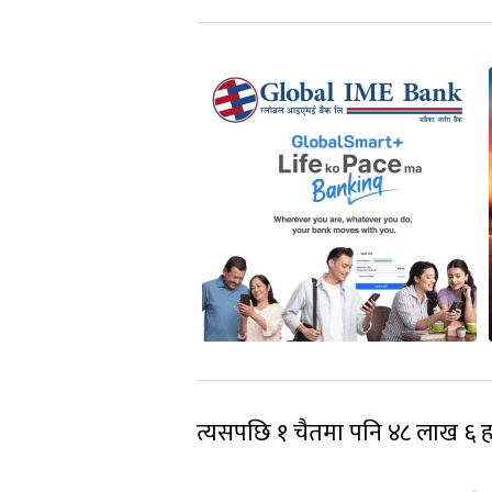
त्यसपछि १ चैतमा पनि ४८ लाख ६ हज