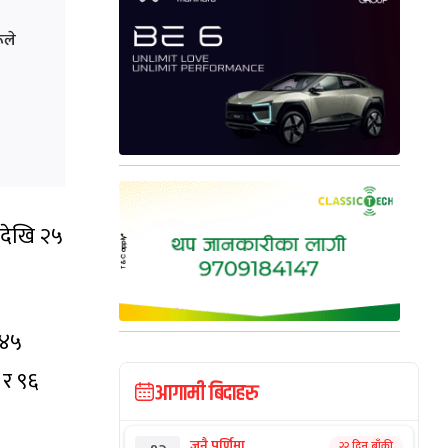
ूले
 देखि २५
 ४५
 र ९६
आगामी बिदाहरु
जनै पूर्णिमा
२२ दिन बाँकी