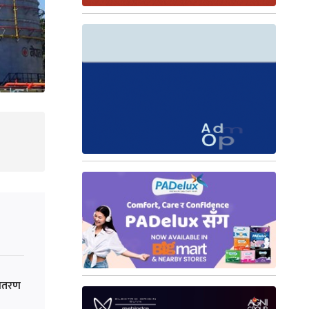
वितरण