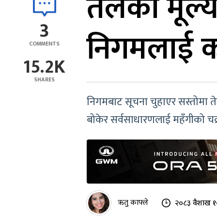
तेलको मूल्
3
निगमलाई कर
COMMENTS
15.2K
SHARES
निगमबाट सूचना चुहाएर सस्तोमा तेल
बोकेर सर्वसाधारणलाई महँगीको च
ऋतु काफ्ले
२०८३ वैशाख १