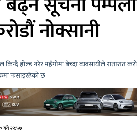
य बढ्ने सूचना पम्
ोडौं नोक्सानी
 किन्दै होल्ड गरेर महँगोमा बेच्दा व्यवसायीले रातारात क
क्रमा फसाइरहेको छ ।
० गते २२:५७