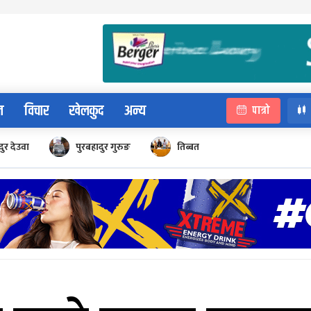
न
विचार
खेलकुद
अन्य
पात्रो
ुर देउवा
पुरबहादुर गुरुङ
तिब्बत