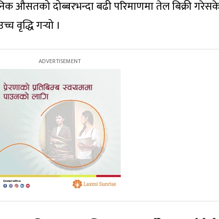
िक औसतको दोब्बरभन्दा बढी परिमाणमा तेल बिक्री गरेसक
च वृद्धि गर्‍यो ।