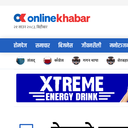
Skip
to
content
२१ साउन २०८३, बिहीबार
होमपेज
समाचार
बिजनेस
जीवनशैली
मनोरञ्ज
संसद्
काँग्रेस
गगन थापा
शेरबहाद