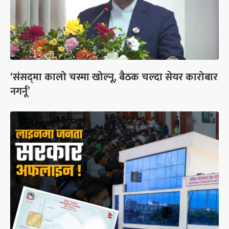
‘संसद्‍मा कालो चस्मा खोल्नू, बैठक चल्दा सेयर कारोबार
नगर्नू’