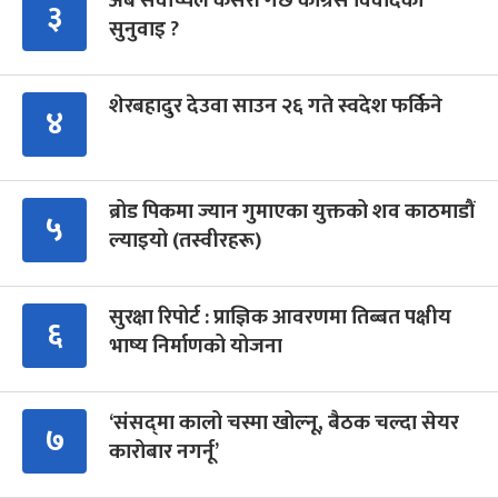
अब सर्वोच्चले कसरी गर्छ कांग्रेस विवादको
३
सुनुवाइ ?
शेरबहादुर देउवा साउन २६ गते स्वदेश फर्किने
४
ब्रोड पिकमा ज्यान गुमाएका युक्तको शव काठमाडौं
५
ल्याइयो (तस्वीरहरू)
सुरक्षा रिपोर्ट : प्राज्ञिक आवरणमा तिब्बत पक्षीय
६
भाष्य निर्माणको योजना
‘संसद्‍मा कालो चस्मा खोल्नू, बैठक चल्दा सेयर
७
कारोबार नगर्नू’