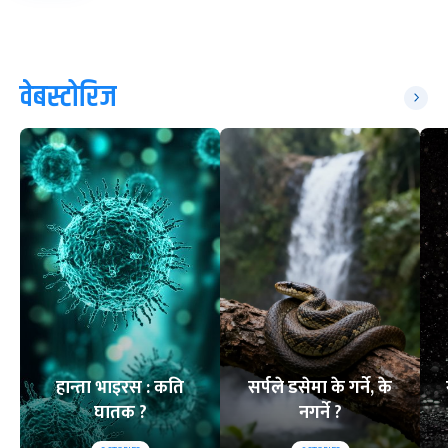
वेबस्टोरिज
हान्ता भाइरस : कति
सर्पले डसेमा के गर्ने, के
घातक ?
नगर्ने ?