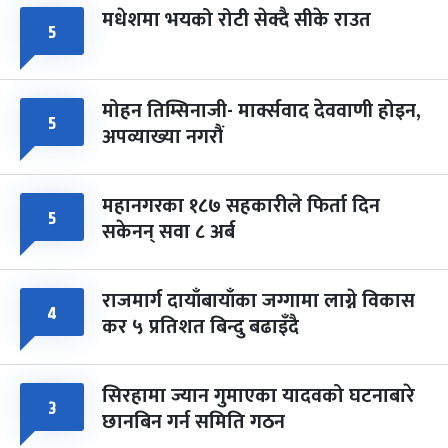
मधेशमा भयको रोटी सेक्दै सीके राउत
५
मोहन तिम्सिनाजी- मार्क्सवाद देववाणी होइन,
५
अपव्याख्या नगरौं
महानगरका १८७ सहकारीले फिर्ता दिन
५
सकेनन् सवा ८ अर्ब
राजमार्ग दायाँबायाँका जग्गामा लाग्ने विकास
४
कर ५ प्रतिशत बिन्दु बढाइँदै
सिरहामा ज्यान गुमाएका यादवको घटनाबारे
३
छानबिन गर्न समिति गठन