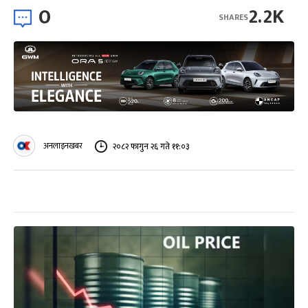
0
2.2K
SHARES
अनलाइनखबर
२०८२ फागुन २६ गते ११:०३