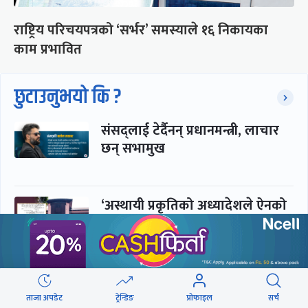
राष्ट्रिय परिचयपत्रको ‘सर्भर’ समस्याले १६ निकायका
काम प्रभावित
छुटाउनुभयो कि ?
संसद्लाई टेर्दैनन् प्रधानमन्त्री, लाचार
छन् सभामुख
‘अस्थायी प्रकृतिको अध्यादेशले ऐनको
व्यवस्था विस्थापित गर्न सक्दैन’
सरकार-प्रसाईं लुकामारी : छिनमै
पक्राउ, तुरुन्तै रिहा
ताजा अपडेट
ट्रेन्डिङ
प्रोफाइल
सर्च