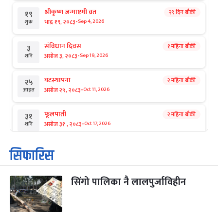
श्रीकृष्ण जन्माष्टमी व्रत
२९ दिन बाँकी
१९
-
भाद्र १९, २०८३
Sep 4, 2026
शुक्र
संविधान दिवस
१ महिना बाँकी
३
-
असोज ३, २०८३
Sep 19, 2026
शनि
घटस्थापना
२ महिना बाँकी
२५
-
असोज २५, २०८३
Oct 11, 2026
आइत
फूलपाती
२ महिना बाँकी
३१
-
असोज ३१ , २०८३
Oct 17, 2026
शनि
कार्तिक सङ्क्रान्ति
२ महिना बाँकी
१
सिफारिस
-
कार्तिक १, २०८३
Oct 18, 2026
आइत
सिंगो पालिका नै लालपुर्जाविहीन
महानवमी
२ महिना बाँकी
३
-
कार्तिक ३, २०८३
Oct 20, 2026
मंगल
विजयादशमी
२ महिना बाँकी