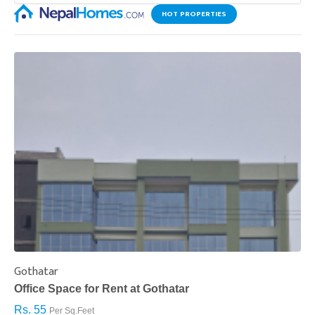
HOT PROPERTIES
Gothatar
S
Office Space for Rent at Gothatar
H
Rs. 55
R
Per Sq.Feet