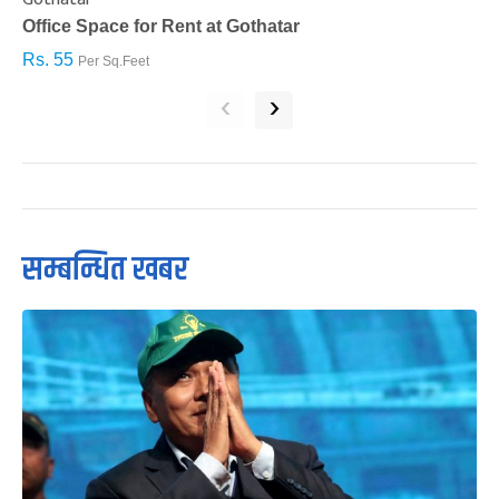
Office Space for Rent at Gothatar
H
Rs. 55
R
Per Sq.Feet
‹
›
सम्बन्धित खबर