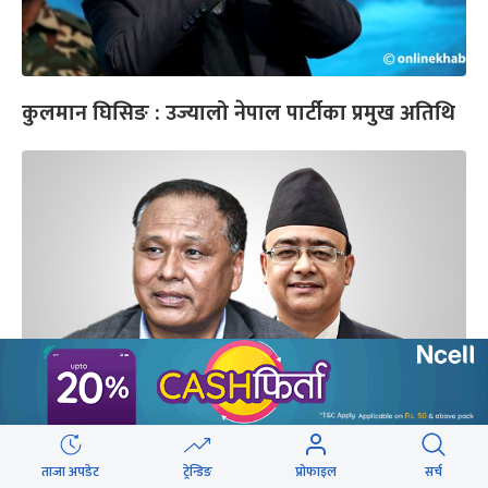
कुलमान घिसिङ : उज्यालो नेपाल पार्टीका प्रमुख अतिथि
उज्यालो नेपाल पार्टीको अवधारणा : सामुदायिक
समाजवादमा आधारित लोककल्याणकारी राज्य
ताजा अपडेट
ट्रेन्डिङ
प्रोफाइल
सर्च