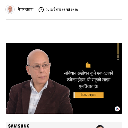
केदार खड्का
२०८३ वैशाख १६ गते ११:१७