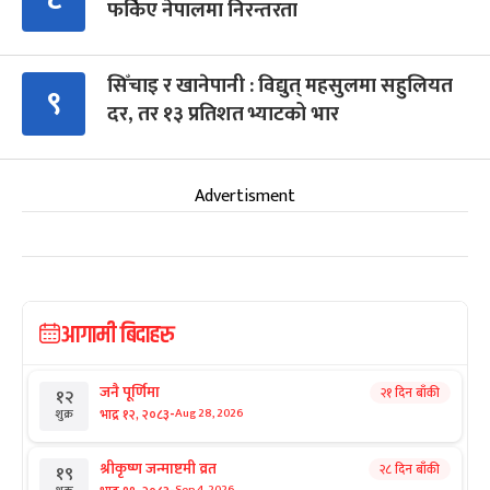
फर्किए नेपालमा निरन्तरता
सिँचाइ र खानेपानी : विद्युत् महसुलमा सहुलियत
९
दर, तर १३ प्रतिशत भ्याटको भार
Advertisment
आगामी बिदाहरु
जनै पूर्णिमा
२१ दिन बाँकी
१२
-
भाद्र १२, २०८३
Aug 28, 2026
शुक्र
श्रीकृष्ण जन्माष्टमी व्रत
२८ दिन बाँकी
१९