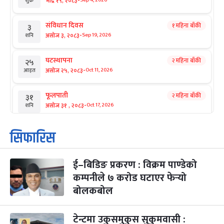
-
भाद्र १९, २०८३
Sep 4, 2026
शुक्र
संविधान दिवस
१ महिना बाँकी
३
-
असोज ३, २०८३
Sep 19, 2026
शनि
घटस्थापना
२ महिना बाँकी
२५
-
असोज २५, २०८३
Oct 11, 2026
आइत
फूलपाती
२ महिना बाँकी
३१
-
असोज ३१ , २०८३
Oct 17, 2026
शनि
कार्तिक सङ्क्रान्ति
२ महिना बाँकी
१
सिफारिस
-
कार्तिक १, २०८३
Oct 18, 2026
आइत
ई–बिडिङ प्रकरण : विक्रम पाण्डेको
महानवमी
२ महिना बाँकी
३
-
कम्पनीले ७ करोड घटाएर फेर्‍यो
कार्तिक ३, २०८३
Oct 20, 2026
मंगल
बोलकबोल
विजयादशमी
२ महिना बाँकी
४
-
कार्तिक ४, २०८३
Oct 21, 2026
बुध
टेन्टमा उकुसमुकुस सुकुमवासी :