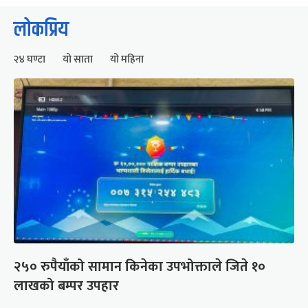
लोकप्रिय
२४ घण्टा
यो साता
यो महिना
२५० रुपैयाँको सामान किनेका उपभोक्ताले जिते १०
लाखको बम्पर उपहार