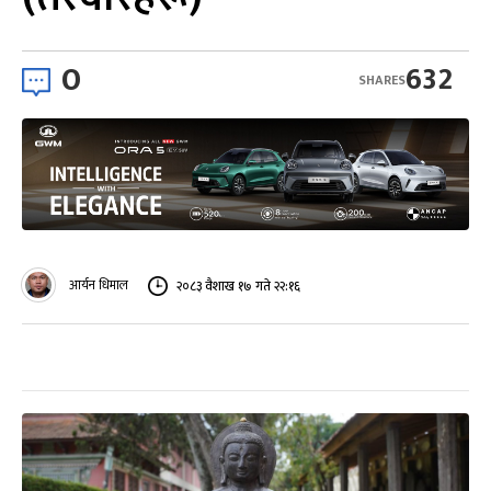
0
632
SHARES
आर्यन धिमाल
२०८३ वैशाख १७ गते २२:१६