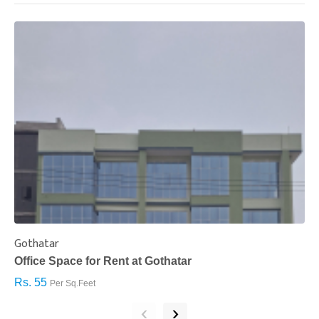
Gothatar
S
Office Space for Rent at Gothatar
H
Rs. 55
R
Per Sq.Feet
‹
›