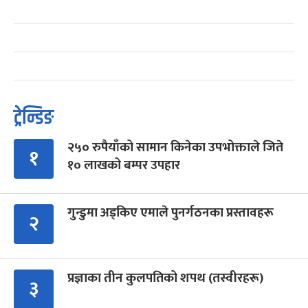
ट्रेन्डिङ
२५० रुपैयाँको सामान किनेका उपभोक्ताले जिते
१
१० लाखको बम्पर उपहार
गुन्डुमा अड्किए एमाले पुनर्गठनका प्रस्तावहरू
२
प्रज्ञाका तीन कुलपतिको शपथ (तस्वीरहरू)
३