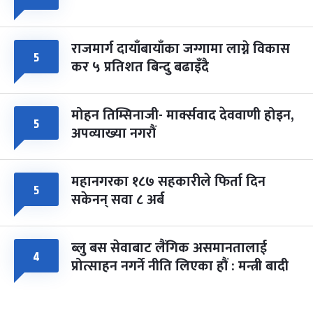
राजमार्ग दायाँबायाँका जग्गामा लाग्ने विकास
५
कर ५ प्रतिशत बिन्दु बढाइँदै
मोहन तिम्सिनाजी- मार्क्सवाद देववाणी होइन,
५
अपव्याख्या नगरौं
महानगरका १८७ सहकारीले फिर्ता दिन
५
सकेनन् सवा ८ अर्ब
ब्लु बस सेवाबाट लैंगिक असमानतालाई
४
प्रोत्साहन नगर्ने नीति लिएका हौं : मन्त्री बादी