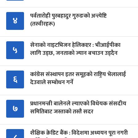
पर्वतारोही पुरबहादुर गुरुङको अन्त्येष्टि
४
(तस्वीरहरू)
सेनाको नाइटभिजन हेलिकप्टर : भीआईपीका
५
लागि उड्छ, जनताको ज्यान बचाउन उड्दैन
कांग्रेस संस्थापन इतर समूहको राष्ट्रिय भेलालाई
६
देउवाले सम्बोधन गर्ने
प्रधानमन्त्री बालेनले ल्याएको विधेयक संसदीय
७
समितिबाट जस्ताको तस्तै सदर
शैक्षिक क्रेडिट बैंक : विदेशमा अध्ययन पूरा नगरी
८