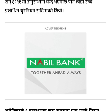
सन् १९९१ मा अनुसन्धान बन्द भएपछि पनि त्यहाँ उच्च
प्रशोधित युरेनियम राखिएको थियो।
अमेरिकाले ६ हप्ताभन्दा कम समयमा पूरा गर्‍यो मिसन