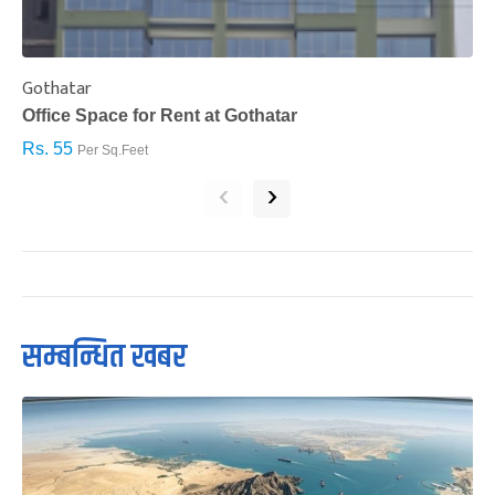
Gothatar
S
Office Space for Rent at Gothatar
H
Rs. 55
R
Per Sq.Feet
‹
›
सम्बन्धित खबर