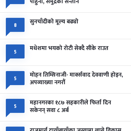
पाहुना, समुद्रका सन्तान
-
चैत्र ८, २०८३
Mar 22, 2027
सोम
सुनचाँदीको मूल्य बढ्यो
८
मधेशमा भयको रोटी सेक्दै सीके राउत
५
मोहन तिम्सिनाजी- मार्क्सवाद देववाणी होइन,
५
अपव्याख्या नगरौं
महानगरका १८७ सहकारीले फिर्ता दिन
५
सकेनन् सवा ८ अर्ब
राजमार्ग दायाँबायाँका जग्गामा लाग्ने विकास