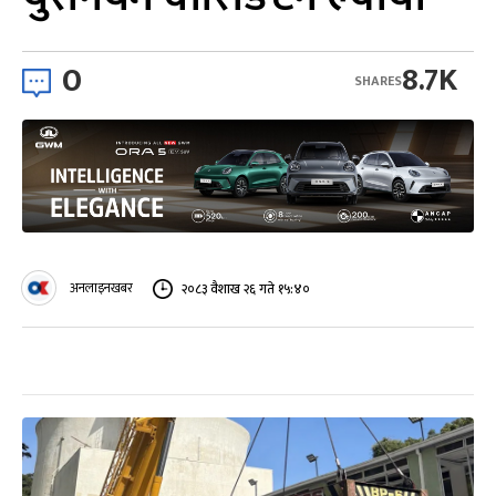
0
8.7K
SHARES
अनलाइनखबर
२०८३ वैशाख २६ गते १५:४०