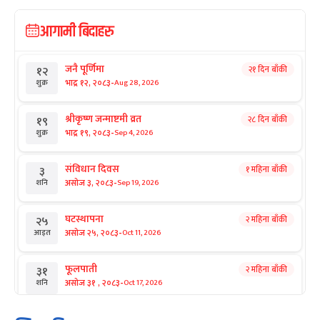
आगामी बिदाहरु
जनै पूर्णिमा
२१ दिन बाँकी
१२
-
भाद्र १२, २०८३
Aug 28, 2026
शुक्र
श्रीकृष्ण जन्माष्टमी व्रत
२८ दिन बाँकी
१९
-
भाद्र १९, २०८३
Sep 4, 2026
शुक्र
संविधान दिवस
१ महिना बाँकी
३
-
असोज ३, २०८३
Sep 19, 2026
शनि
घटस्थापना
२ महिना बाँकी
२५
-
असोज २५, २०८३
Oct 11, 2026
आइत
फूलपाती
२ महिना बाँकी
३१
-
असोज ३१ , २०८३
Oct 17, 2026
शनि
कार्तिक सङ्क्रान्ति
२ महिना बाँकी