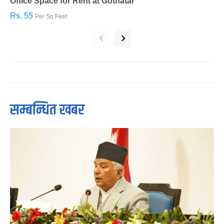
Office Space for Rent at Gothatar
H
Rs. 55
R
Per Sq.Feet
‹
›
सम्बन्धित खबर