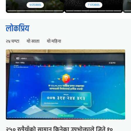
6
STORIES
7
STORIES
लोकप्रिय
२४ घण्टा
यो साता
यो महिना
२५० रुपैयाँको सामान किनेका उपभोक्ताले जिते १०