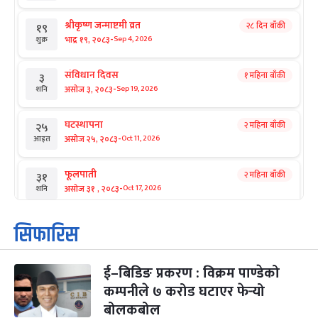
श्रीकृष्ण जन्माष्टमी व्रत
२८ दिन बाँकी
१९
-
भाद्र १९, २०८३
Sep 4, 2026
शुक्र
संविधान दिवस
१ महिना बाँकी
३
-
असोज ३, २०८३
Sep 19, 2026
शनि
घटस्थापना
२ महिना बाँकी
२५
-
असोज २५, २०८३
Oct 11, 2026
आइत
फूलपाती
२ महिना बाँकी
३१
-
असोज ३१ , २०८३
Oct 17, 2026
शनि
कार्तिक सङ्क्रान्ति
२ महिना बाँकी
१
सिफारिस
-
कार्तिक १, २०८३
Oct 18, 2026
आइत
ई–बिडिङ प्रकरण : विक्रम पाण्डेको
महानवमी
२ महिना बाँकी
३
-
कम्पनीले ७ करोड घटाएर फेर्‍यो
कार्तिक ३, २०८३
Oct 20, 2026
मंगल
बोलकबोल