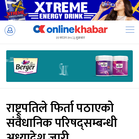
Skip
to
२२ साउन २०८३, शुक्रबार
content
राष्ट्रपतिले फिर्ता पठाएको
संवैधानिक परिषद्सम्बन्धी
अध्यादेश जारी