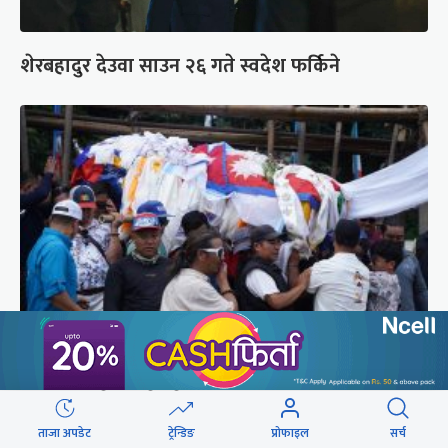
शेरबहादुर देउवा साउन २६ गते स्वदेश फर्किने
पर्वतारोही पुरबहादुर गुरुङको अन्त्येष्टि (तस्वीरहरू)
ताजा अपडेट
ट्रेन्डिङ
प्रोफाइल
सर्च