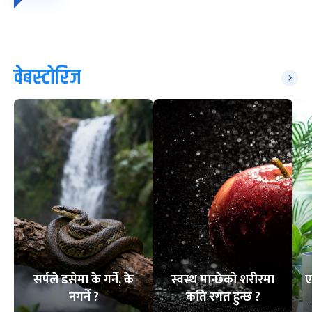
वेबस्टोरिज
सर्पले डसेमा के गर्ने, के
स्वस्थ मान्छेको शरीरमा
ए
नगर्ने ?
कति रगत हुन्छ ?