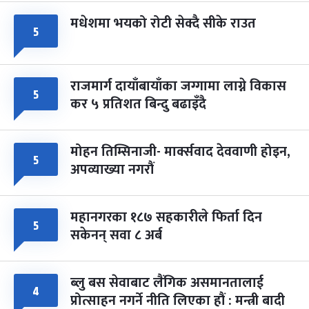
मधेशमा भयको रोटी सेक्दै सीके राउत
५
राजमार्ग दायाँबायाँका जग्गामा लाग्ने विकास
५
कर ५ प्रतिशत बिन्दु बढाइँदै
मोहन तिम्सिनाजी- मार्क्सवाद देववाणी होइन,
५
अपव्याख्या नगरौं
महानगरका १८७ सहकारीले फिर्ता दिन
५
सकेनन् सवा ८ अर्ब
ब्लु बस सेवाबाट लैंगिक असमानतालाई
४
प्रोत्साहन नगर्ने नीति लिएका हौं : मन्त्री बादी