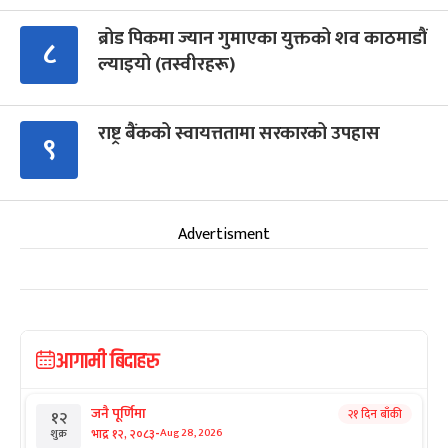
ब्रोड पिकमा ज्यान गुमाएका युक्तको शव काठमाडौं
८
ल्याइयो (तस्वीरहरू)
राष्ट्र बैंकको स्वायत्ततामा सरकारको उपहास
९
Advertisment
आगामी बिदाहरु
जनै पूर्णिमा
२१ दिन बाँकी
१२
-
भाद्र १२, २०८३
Aug 28, 2026
शुक्र