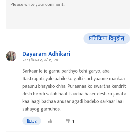
प्रतिक्रिया दिनुहोस्
Dayaram Adhikari
२०८३ वैशाख २१ गते १३:४४
Sarkaar le je garnu parthyo tehi garyo, aba
Rastrapatijyule pahile ko galti sachyaaune maukaa
paaunu bhayeko chha. Puraanaa ko swartha kendrit
desh birodi sallah baat taadaa baser desh ra janata
kaa laagi bachaa anusar agadi badeko sarkaar laai
sahayog garnuhos.
Reply
1