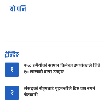
यो पनि
ट्रेन्डिङ
२५० रुपैयाँको सामान किनेका उपभोक्ताले जिते
१
१० लाखको बम्पर उपहार
संसद्को रोष्ट्रमबाटै गृहमन्त्रीले दिए प्रश्न नगर्न
२
चेतावनी