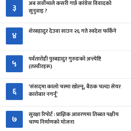
अब सर्वोच्चले कसरी गर्छ कांग्रेस विवादको
३
सुनुवाइ ?
शेरबहादुर देउवा साउन २६ गते स्वदेश फर्किने
४
पर्वतारोही पुरबहादुर गुरुङको अन्त्येष्टि
५
(तस्वीरहरू)
‘संसद्‍मा कालो चस्मा खोल्नू, बैठक चल्दा सेयर
६
कारोबार नगर्नू’
सुरक्षा रिपोर्ट : प्राज्ञिक आवरणमा तिब्बत पक्षीय
७
भाष्य निर्माणको योजना