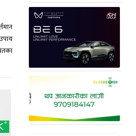
्तमान
 उपाय
ायतका