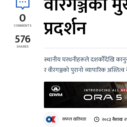
वीरगञ्जको म
0
प्रदर्शन
COMMENTS
576
SHARES
स्थानीय घरधनीहरूले दशकौँदेखि कानुनी 
र वीरगञ्जको पुरानो व्यापारिक अस्तित्व
सफल खतिवडा
२०८३ वैशाख २