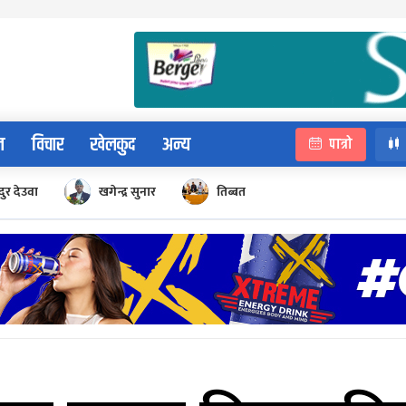
न
विचार
खेलकुद
अन्य
पात्रो
ुर देउवा
खगेन्द्र सुनार
तिब्बत