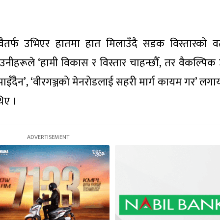
वैतर्फ उभिएर हातमा हात मिलाउँदै सडक विस्तारको वर
 उनीहरूले ‘हामी विकास र विस्तार चाहन्छौँ, तर वैकल्पिक
पाइँदैन’, ‘वीरगञ्जको मेनरोडलाई सहरी मार्ग कायम गर’ लग
थिए ।