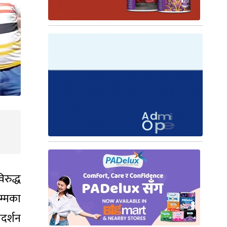
िरुद्ध
म्मका
दर्शन