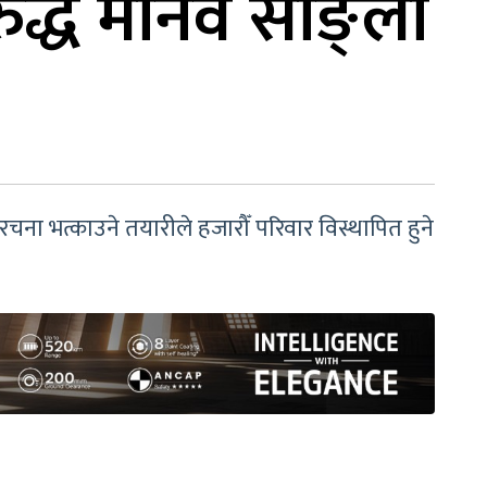
ुद्ध मानव साङ्लो
रचना भत्काउने तयारीले हजारौँ परिवार विस्थापित हुने