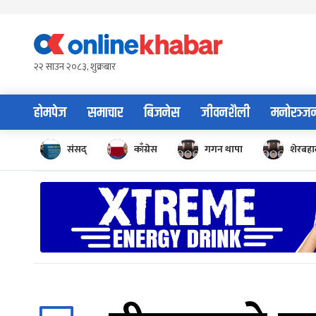
Skip
to
content
२२ साउन २०८३, शुक्रबार
होमपेज
समाचार
बिजनेस
जीवनशैली
मनोरञ्ज
संसद्
काँग्रेस
गगन थापा
शेरबहाद