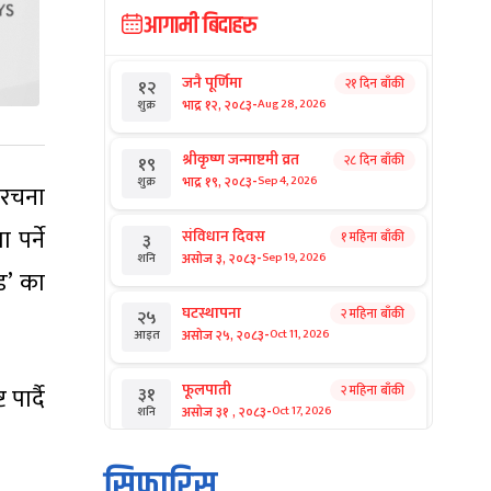
आगामी बिदाहरु
जनै पूर्णिमा
२१ दिन बाँकी
१२
-
भाद्र १२, २०८३
Aug 28, 2026
शुक्र
श्रीकृष्ण जन्माष्टमी व्रत
२८ दिन बाँकी
१९
-
भाद्र १९, २०८३
Sep 4, 2026
शुक्र
ंरचना
 पर्ने
संविधान दिवस
१ महिना बाँकी
३
-
असोज ३, २०८३
Sep 19, 2026
शनि
ोड’ का
घटस्थापना
२ महिना बाँकी
२५
-
असोज २५, २०८३
Oct 11, 2026
आइत
फूलपाती
ार्दै
२ महिना बाँकी
३१
-
असोज ३१ , २०८३
Oct 17, 2026
शनि
कार्तिक सङ्क्रान्ति
२ महिना बाँकी
१
सिफारिस
-
कार्तिक १, २०८३
Oct 18, 2026
आइत