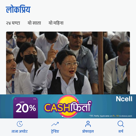
लोकप्रिय
२४ घण्टा
यो साता
यो महिना
सीटीईभीटीको कार्यालयमा करार र ज्यालादारी
कर्मचारीको घेराउ (तस्वीरहरू)
ताजा अपडेट
ट्रेन्डिङ
प्रोफाइल
सर्च