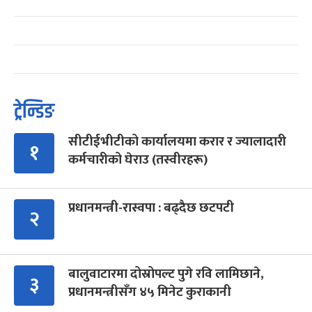
ट्रेन्डिङ
सीटीईभीटीको कार्यालयमा करार र ज्यालादारी
१
कर्मचारीको घेराउ (तस्वीरहरू)
प्रधानमन्त्री-रास्वपा : बढ्दैछ छटपटी
२
बालुवाटारमा दोस्रोपल्ट पुगे रवि लामिछाने,
३
प्रधानमन्त्रीसँग ४५ मिनेट कुराकानी