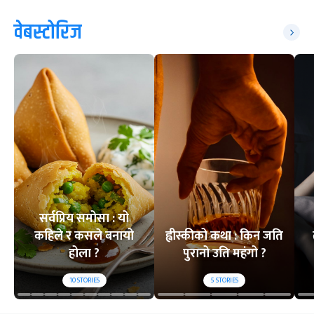
वेबस्टोरिज
सर्वप्रिय समोसा : यो
कहिले र कसले बनायो
ह्वीस्कीको कथा : किन जति
होला ?
पुरानो उति महंगो ?
10
STORIES
5
STORIES