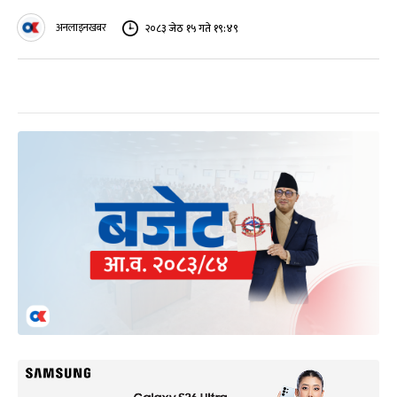
अनलाइनखबर
२०८३ जेठ १५ गते १९:४९