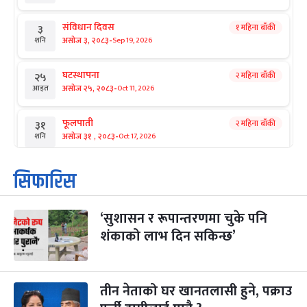
संविधान दिवस
१ महिना बाँकी
३
-
असोज ३, २०८३
Sep 19, 2026
शनि
घटस्थापना
२ महिना बाँकी
२५
-
असोज २५, २०८३
Oct 11, 2026
आइत
फूलपाती
२ महिना बाँकी
३१
-
असोज ३१ , २०८३
Oct 17, 2026
शनि
कार्तिक सङ्क्रान्ति
२ महिना बाँकी
१
सिफारिस
-
कार्तिक १, २०८३
Oct 18, 2026
आइत
‘सुशासन र रूपान्तरणमा चुके पनि
महानवमी
२ महिना बाँकी
३
-
शंकाको लाभ दिन सकिन्छ’
कार्तिक ३, २०८३
Oct 20, 2026
मंगल
विजयादशमी
२ महिना बाँकी
४
-
कार्तिक ४, २०८३
Oct 21, 2026
बुध
तीन नेताको घर खानतलासी हुने, पक्राउ