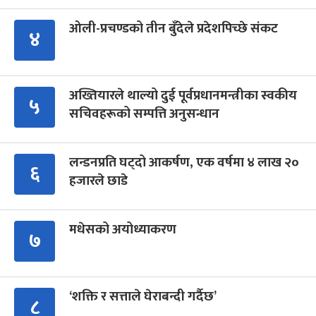
ओली-प्रचण्डको तीन बुँदेले प्रदेशपिच्छे संकट
४
अख्तियारले थाल्यो दुई पूर्वप्रधानमन्त्रीका स्वकीय
५
सचिवहरूको सम्पत्ति अनुसन्धान
लन्डनप्रति घट्दो आकर्षण, एक वर्षमा ४ लाख २०
६
हजारले छाडे
मधेसको अयोध्याकरण
७
‘शक्ति र सत्ताले घेराबन्दी गर्दैछ’
८