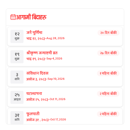
आगामी बिदाहरु
जनै पूर्णिमा
२० दिन बाँकी
१२
-
भाद्र १२, २०८३
Aug 28, 2026
शुक्र
श्रीकृष्ण जन्माष्टमी व्रत
२७ दिन बाँकी
१९
-
भाद्र १९, २०८३
Sep 4, 2026
शुक्र
संविधान दिवस
१ महिना बाँकी
३
-
असोज ३, २०८३
Sep 19, 2026
शनि
घटस्थापना
२ महिना बाँकी
२५
-
असोज २५, २०८३
Oct 11, 2026
आइत
फूलपाती
२ महिना बाँकी
३१
-
असोज ३१ , २०८३
Oct 17, 2026
शनि