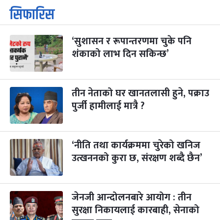
कार्तिक सङ्क्रान्ति
२ महिना बाँकी
१
सिफारिस
-
कार्तिक १, २०८३
Oct 18, 2026
आइत
‘सुशासन र रूपान्तरणमा चुके पनि
महानवमी
२ महिना बाँकी
३
-
शंकाको लाभ दिन सकिन्छ’
कार्तिक ३, २०८३
Oct 20, 2026
मंगल
विजयादशमी
२ महिना बाँकी
४
-
कार्तिक ४, २०८३
Oct 21, 2026
बुध
तीन नेताको घर खानतलासी हुने, पक्राउ
पुर्जी हामीलाई मात्रै ?
पापा‌ङ्कुशा एकादशी व्रत
२ महिना बाँकी
५
-
कार्तिक ५, २०८३
Oct 22, 2026
बिहि
‘नीति तथा कार्यक्रममा चुरेको खनिज
कुकुर तिहार
३ महिना बाँकी
२२
-
कार्तिक २२, २०८३
उत्खननको कुरा छ, संरक्षण शब्दै छैन’
Nov 8, 2026
आइत
गाई पूजा
३ महिना बाँकी
२३
-
कार्तिक २३, २०८३
Nov 9, 2026
सोम
जेनजी आन्दोलनबारे आयोग : तीन
सुरक्षा निकायलाई कारबाही, सेनाको
गोरुपुजा
३ महिना बाँकी
२४