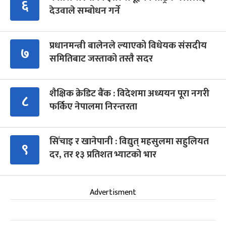
६
देउवाले सम्बोधन गर्ने
प्रधानमन्त्री बालेनले ल्याएको विधेयक संसदीय
७
समितिबाट जस्ताको तस्तै सदर
शैक्षिक क्रेडिट बैंक : विदेशमा अध्ययन पूरा नगरी
८
फर्किए नेपालमा निरन्तरता
सिँचाइ र खानेपानी : विद्युत् महसुलमा सहुलियत
९
दर, तर १३ प्रतिशत भ्याटको भार
Advertisment