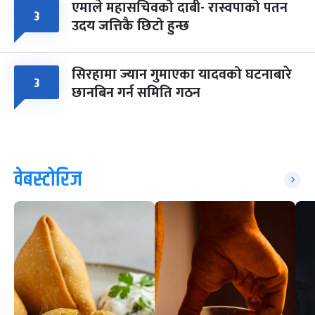
एमाले महासचिवको दाबी- रास्वपाको पतन
३
उदय जत्तिकै छिटो हुन्छ
सिरहामा ज्यान गुमाएका यादवको घटनाबारे
३
छानबिन गर्न समिति गठन
वेबस्टोरिज