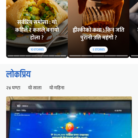
सर्वप्रिय समोसा : यो
कहिले र कसले बनायो
ह्वीस्कीको कथा : किन जति
होला ?
पुरानो उति महंगो ?
10
STORIES
5
STORIES
लोकप्रिय
२४ घण्टा
यो साता
यो महिना