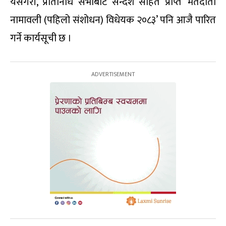
यसैगरी, प्रतिनिधि सभाबाट सन्देश सहित प्राप्त ‘मतदाता
नामावली (पहिलो संशोधन) विधेयक २०८३’ पनि आजै पारित
गर्ने कार्यसूची छ ।