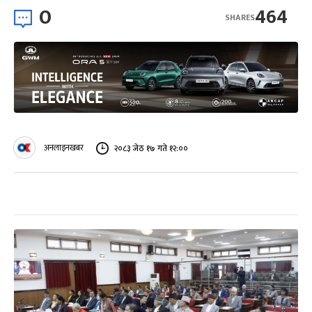
0
464
SHARES
अनलाइनखबर
२०८३ जेठ १७ गते १२:००