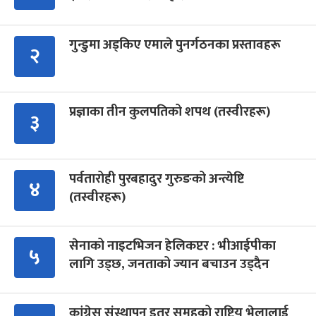
गुन्डुमा अड्किए एमाले पुनर्गठनका प्रस्तावहरू
२
प्रज्ञाका तीन कुलपतिको शपथ (तस्वीरहरू)
३
पर्वतारोही पुरबहादुर गुरुङको अन्त्येष्टि
४
(तस्वीरहरू)
सेनाको नाइटभिजन हेलिकप्टर : भीआईपीका
५
लागि उड्छ, जनताको ज्यान बचाउन उड्दैन
कांग्रेस संस्थापन इतर समूहको राष्ट्रिय भेलालाई