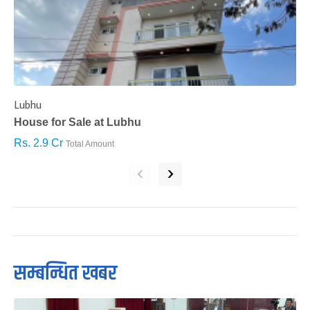
Lubhu
C
House for Sale at Lubhu
H
Rs. 2.9 Cr
R
Total Amount
‹
›
सम्बन्धित खबर