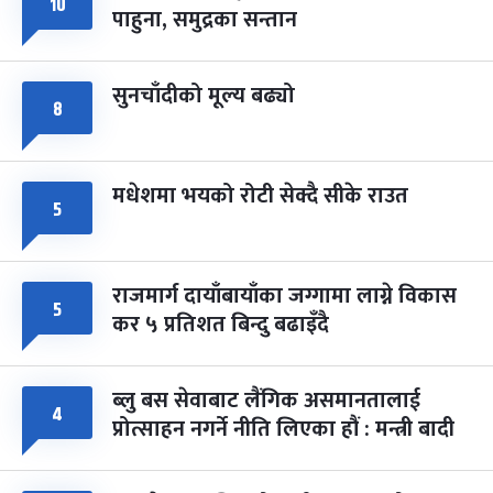
फागुपूर्णिमा
१०
७ महिना बाँकी
८
पाहुना, समुद्रका सन्तान
-
चैत्र ८, २०८३
Mar 22, 2027
सोम
सुनचाँदीको मूल्य बढ्यो
८
मधेशमा भयको रोटी सेक्दै सीके राउत
५
राजमार्ग दायाँबायाँका जग्गामा लाग्ने विकास
५
कर ५ प्रतिशत बिन्दु बढाइँदै
ब्लु बस सेवाबाट लैंगिक असमानतालाई
४
प्रोत्साहन नगर्ने नीति लिएका हौं : मन्त्री बादी