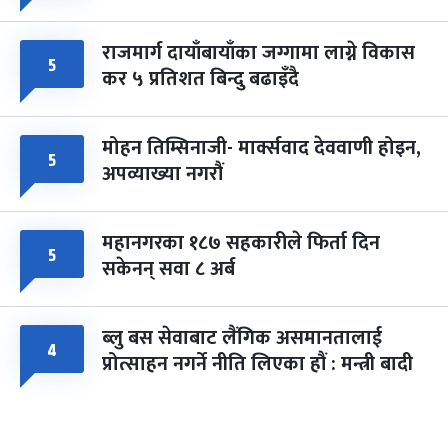
राजमार्ग दायाँबायाँका जग्गामा लाग्ने विकास
५
कर ५ प्रतिशत बिन्दु बढाइँदै
मोहन तिम्सिनाजी- मार्क्सवाद देववाणी होइन,
५
अपव्याख्या नगरौं
महानगरका १८७ सहकारीले फिर्ता दिन
५
सकेनन् सवा ८ अर्ब
ब्लु बस सेवाबाट लैंगिक असमानतालाई
४
प्रोत्साहन नगर्ने नीति लिएका हौं : मन्त्री बादी