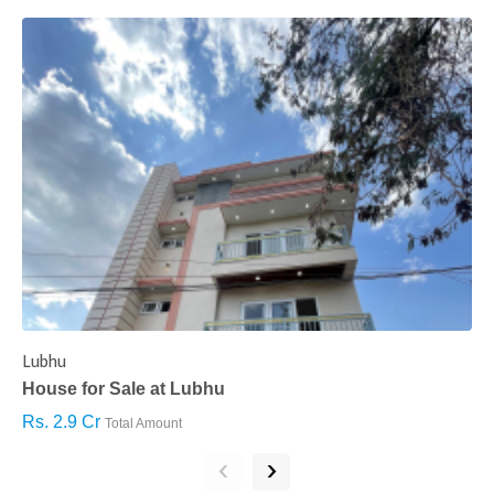
Lubhu
C
House for Sale at Lubhu
H
Rs. 2.9 Cr
R
Total Amount
‹
›