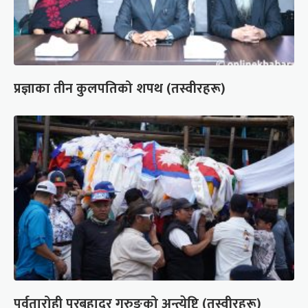
प्रज्ञाका तीन कुलपतिको शपथ (तस्वीरहरू)
पर्वतारोही पुरबहादुर गुरुङको अन्त्येष्टि (तस्वीरहरू)