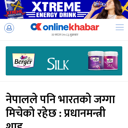
Skip
to
२२ साउन २०८३, शुक्रबार
content
नेपालले पनि भारतको जग्गा
मिचेको रहेछ : प्रधानमन्त्री
शाह