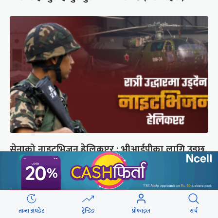
सेनाको नाइटभिजन हेलिकप्टर : भीआईपीका लागि उड्छ,
जनताको ज्यान बचाउन उड्दैन
ताजा अपडेट
ट्रेन्डिङ
प्रोफाइल
सर्च