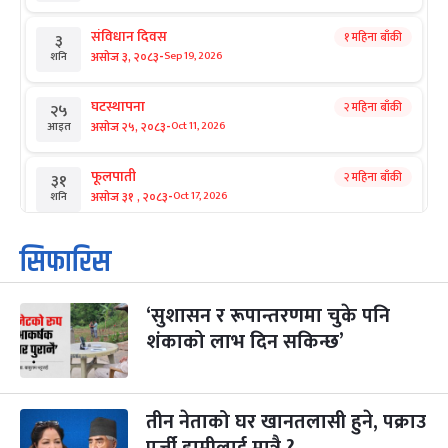
संविधान दिवस
१ महिना बाँकी
३
-
असोज ३, २०८३
Sep 19, 2026
शनि
घटस्थापना
२ महिना बाँकी
२५
-
असोज २५, २०८३
Oct 11, 2026
आइत
फूलपाती
२ महिना बाँकी
३१
-
असोज ३१ , २०८३
Oct 17, 2026
शनि
कार्तिक सङ्क्रान्ति
२ महिना बाँकी
१
सिफारिस
-
कार्तिक १, २०८३
Oct 18, 2026
आइत
‘सुशासन र रूपान्तरणमा चुके पनि
महानवमी
२ महिना बाँकी
३
-
शंकाको लाभ दिन सकिन्छ’
कार्तिक ३, २०८३
Oct 20, 2026
मंगल
विजयादशमी
२ महिना बाँकी
४
-
कार्तिक ४, २०८३
Oct 21, 2026
बुध
तीन नेताको घर खानतलासी हुने, पक्राउ