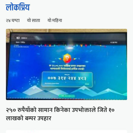
लोकप्रिय
२४ घण्टा
यो साता
यो महिना
२५० रुपैयाँको सामान किनेका उपभोक्ताले जिते १०
लाखको बम्पर उपहार