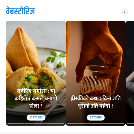
वेबस्टोरिज
सर्वप्रिय समोसा : यो
कहिले र कसले बनायो
ह्वीस्कीको कथा : किन जति
होला ?
पुरानो उति महंगो ?
10
STORIES
5
STORIES