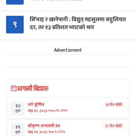
सिँचाइ र खानेपानी : विद्युत् महसुलमा सहुलियत
९
दर, तर १३ प्रतिशत भ्याटको भार
Advertisment
आगामी बिदाहरु
जनै पूर्णिमा
२१ दिन बाँकी
१२
-
भाद्र १२, २०८३
Aug 28, 2026
शुक्र
श्रीकृष्ण जन्माष्टमी व्रत
२८ दिन बाँकी
१९
-
भाद्र १९, २०८३
Sep 4, 2026
शुक्र