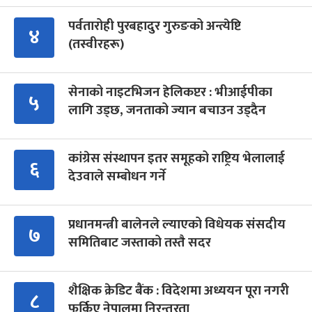
पर्वतारोही पुरबहादुर गुरुङको अन्त्येष्टि
४
(तस्वीरहरू)
सेनाको नाइटभिजन हेलिकप्टर : भीआईपीका
५
लागि उड्छ, जनताको ज्यान बचाउन उड्दैन
कांग्रेस संस्थापन इतर समूहको राष्ट्रिय भेलालाई
६
देउवाले सम्बोधन गर्ने
प्रधानमन्त्री बालेनले ल्याएको विधेयक संसदीय
७
समितिबाट जस्ताको तस्तै सदर
शैक्षिक क्रेडिट बैंक : विदेशमा अध्ययन पूरा नगरी
८
फर्किए नेपालमा निरन्तरता