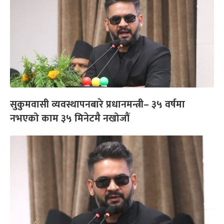
सुकुमवासी व्यवस्थापनबारे प्रधानमन्त्री– ३५ वर्षमा
नभएको काम ३५ मिनेटमै नखोजौं