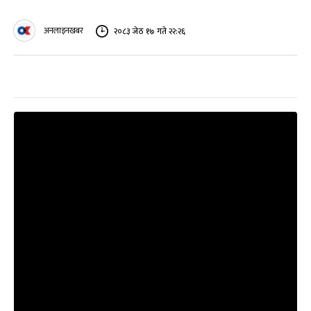
अनलाइनखबर
२०८३ जेठ १७ गते २२:२६