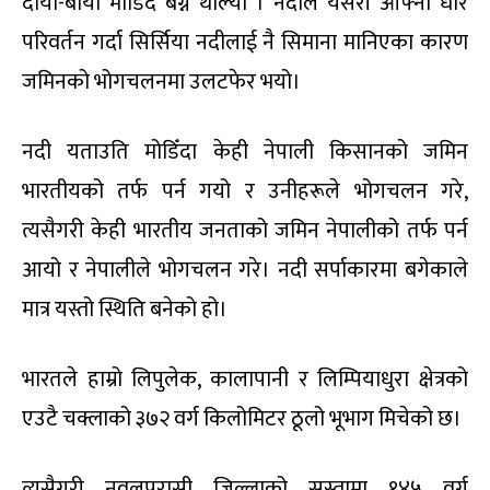
दायाँ-बायाँ मोडिँदै बग्न थाल्यो । नदीले यसरी आफ्नो धार
परिवर्तन गर्दा सिर्सिया नदीलाई नै सिमाना मानिएका कारण
जमिनको भोगचलनमा उलटफेर भयो।
नदी यताउति मोडिँदा केही नेपाली किसानको जमिन
भारतीयको तर्फ पर्न गयो र उनीहरूले भोगचलन गरे,
त्यसैगरी केही भारतीय जनताको जमिन नेपालीको तर्फ पर्न
आयो र नेपालीले भोगचलन गरे। नदी सर्पाकारमा बगेकाले
मात्र यस्तो स्थिति बनेको हो।
भारतले हाम्रो लिपुलेक, कालापानी र लिम्पियाधुरा क्षेत्रको
एउटै चक्लाको ३७२ वर्ग किलोमिटर ठूलो भूभाग मिचेको छ।
त्यसैगरी नवलपरासी जिल्लाको सुस्तामा १४५ वर्ग