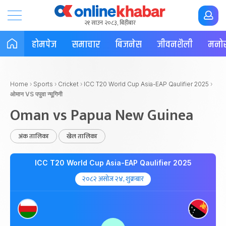
२१ साउन २०८३, बिहीबार
होमपेज
समाचार
बिजनेस
जीवनशैली
मनोर
Home
›
Sports
›
Cricket
›
ICC T20 World Cup Asia-EAP Qaulifier 2025
›
ओमान VS पपुवा न्यूगिनी
Oman vs Papua New Guinea
अंक तालिका
खेल तालिका
ICC T20 World Cup Asia-EAP Qaulifier 2025
२०८२ असोज २४, शुक्रबार