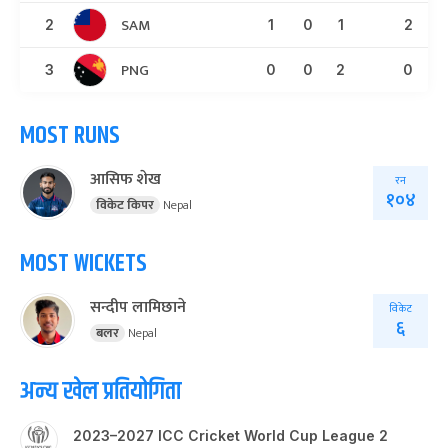
SAM
2
1
0
1
2
PNG
3
0
0
2
0
MOST RUNS
आसिफ शेख
रन
१०४
विकेट किपर
Nepal
MOST WICKETS
सन्दीप लामिछाने
विकेट
६
बलर
Nepal
अन्य खेल प्रतियोगिता
2023–2027 ICC Cricket World Cup League 2