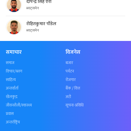
दीपेन्द्र सिंह ऐरी
ब्याट्समेन
रोहितकुमार पौडेल
ब्याट्समेन
समाचार
विजनेस
समाज
बजार
विचार/ब्लग
पर्यटन
साहित्य
रोजगार
अन्तर्वार्ता
बैँक / वित्त
खेलकुद़़
अटो
जीवनशैली/स्वास्थ्य
सूचना-प्रविधि
प्रवास
अन्तर्राष्ट्रिय