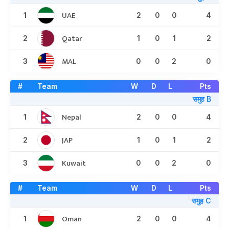
UAE
1
2
0
0
4
Qatar
2
1
0
1
2
MAL
3
0
0
2
0
#
Team
W
D
L
Pts
समुह B
Nepal
1
2
0
0
4
JAP
2
1
0
1
2
Kuwait
3
0
0
2
0
#
Team
W
D
L
Pts
समुह C
Oman
1
2
0
0
4