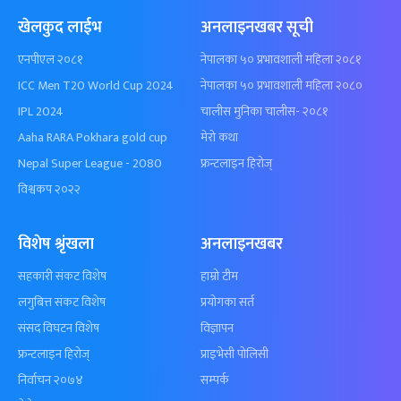
खेलकुद लाईभ
अनलाइनखबर सूची
एनपीएल २०८१
नेपालका ५० प्रभावशाली महिला २०८१
ICC Men T20 World Cup 2024
नेपालका ५० प्रभावशाली महिला २०८०
IPL 2024
चालीस मुनिका चालीस- २०८१
Aaha RARA Pokhara gold cup
मेरो कथा
Nepal Super League - 2080
फ्रन्टलाइन हिरोज्
विश्वकप २०२२
विशेष श्रृंखला
अनलाइनखबर
सहकारी संकट विशेष
हाम्रो टीम
लगुबित्त संकट विशेष
प्रयोगका सर्त
संसद विघटन विशेष
विज्ञापन
फ्रन्टलाइन हिरोज्
प्राइभेसी पोलिसी
निर्वाचन २०७४
सम्पर्क