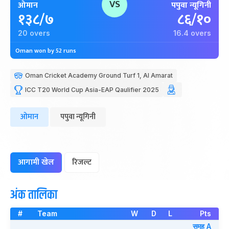
VS
ओमान
पपुवा न्यूगिनी
१३८/७
८६/१०
20 overs
16.4 overs
Oman won by 52 runs
Oman Cricket Academy Ground Turf 1, Al Amarat
ICC T20 World Cup Asia-EAP Qaulifier 2025
ओमान
पपुवा न्यूगिनी
आगामी खेल
रिजल्ट
अंक तालिका
#
Team
W
D
L
Pts
समुह A