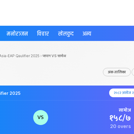
मनोरञ्जन
विचार
खेलकुद
अन्य
sia-EAP Qaulifier 2025
›
जापान VS सामोअ
अंक तालिका
२०८२ असोज २
ifier 2025
सामोअ
१५८/७
VS
20 overs