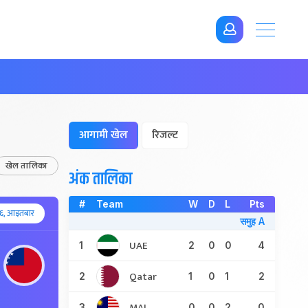
आगामी खेल
रिजल्ट
खेल तालिका
अंक तालिका
#
Team
W
D
L
Pts
६, आइतबार
समुह A
UAE
1
2
0
0
4
Qatar
2
1
0
1
2
MAL
3
0
0
2
0