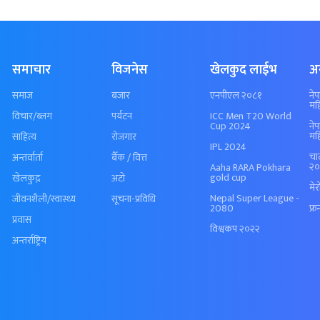
समाचार
विजनेस
खेलकुद लाईभ
अ
समाज
बजार
एनपीएल २०८१
ने
मह
विचार/ब्लग
पर्यटन
ICC Men T20 World
Cup 2024
ने
मह
साहित्य
रोजगार
IPL 2024
चा
अन्तर्वार्ता
बैँक / वित्त
२०
Aaha RARA Pokhara
gold cup
खेलकुद़़
अटो
मे
Nepal Super League -
जीवनशैली/स्वास्थ्य
सूचना-प्रविधि
2080
फ्र
प्रवास
विश्वकप २०२२
अन्तर्राष्ट्रिय