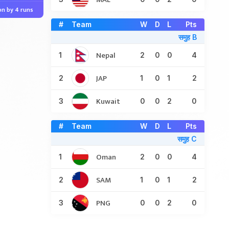
n by 4 runs
#
Team
W
D
L
Pts
समुह B
Nepal
1
2
0
0
4
JAP
2
1
0
1
2
Kuwait
3
0
0
2
0
#
Team
W
D
L
Pts
समुह C
Oman
1
2
0
0
4
SAM
2
1
0
1
2
PNG
3
0
0
2
0