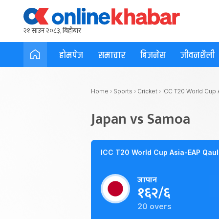
२१ साउन २०८३, बिहीबार
होमपेज
समाचार
बिजनेस
जीवनशैली
Home
›
Sports
›
Cricket
›
ICC T20 World Cup A
Japan vs Samoa
ICC T20 World Cup Asia-EAP Qaul
जापान
१६२/६
20 overs