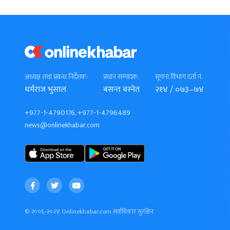
अध्यक्ष तथा प्रबन्ध निर्देशक:
प्रधान सम्पादक:
सूचना विभाग दर्ता नं.
धर्मराज भुसाल
बसन्त बस्नेत
२१४ / ०७३–७४
+977-1-4790176, +977-1-4796489
news@onlinekhabar.com
© २००६-२०२४ Onlinekhabar.com सर्वाधिकार सुरक्षित