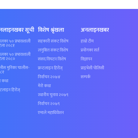
नलाइनखबर सूची
विशेष श्रृंखला
अनलाइनखबर
पालका ५० प्रभावशाली
सहकारी संकट विशेष
हाम्रो टीम
िला २०८१
लगुबित्त संकट विशेष
प्रयोगका सर्त
पालका ५० प्रभावशाली
िला २०८०
संसद विघटन विशेष
विज्ञापन
लीस मुनिका चालीस-
फ्रन्टलाइन हिरोज्
प्राइभेसी पोलिसी
८१
निर्वाचन २०७४
सम्पर्क
रो कथा
मेरो कथा
न्टलाइन हिरोज्
स्थानीय चुनाव २०७९
निर्वाचन २०७९
एमाले महाधिवेशन