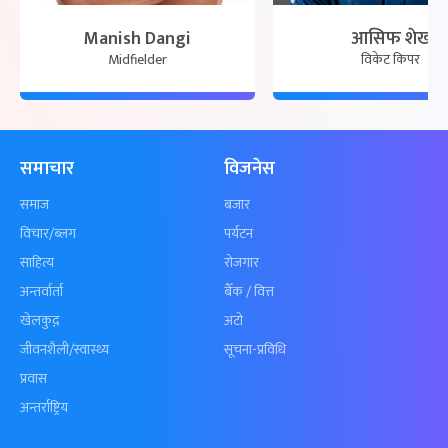
Manish Dangi
आसिफ शेख
Midfielder
विकेट किपर
समाचार
विजनेस
समाज
बजार
विचार/ब्लग
पर्यटन
साहित्य
रोजगार
अन्तर्वार्ता
बैँक / वित्त
खेलकुद़़
अटो
जीवनशैली/स्वास्थ्य
सूचना-प्रविधि
प्रवास
अन्तर्राष्ट्रिय