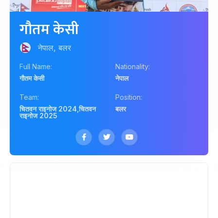
गौतम केसी
नेपाल, बलर
Full Name:
Nationality:
गौतम केसी
नेपाल
Team:
Position:
चितवन राइनोज 2024
,
चितवन
बलर
राइनोज 2025