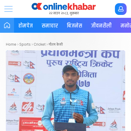
२२ साउन २०८३, शुक्रबार
होमपेज
समाचार
बिजनेस
जीवनशैली
मनोर
गौतम केसी
Home
›
Sports
›
Cricket
›