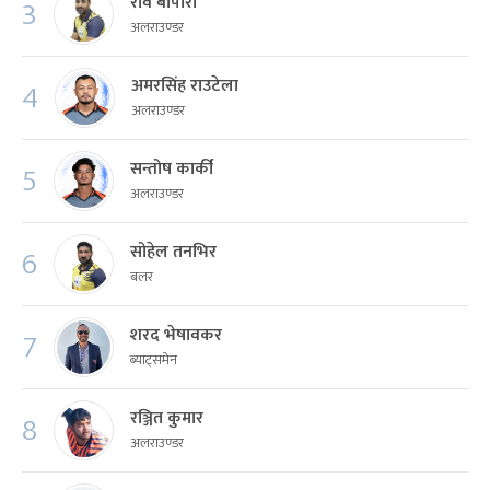
रवि बोपारा
3
अलराउण्डर
अमरसिंह राउटेला
4
अलराउण्डर
सन्तोष कार्की
5
अलराउण्डर
सोहेल तनभिर
6
बलर
शरद भेषावकर
7
ब्याट्समेन
रञ्जित कुमार
8
अलराउण्डर