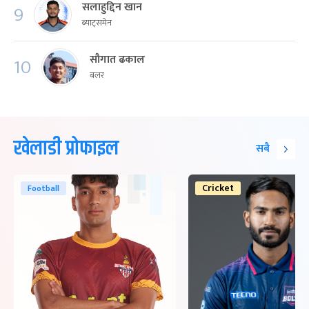
सलाहुद्दिन खान
9
ब्याट्समेन
सौगात ढकाल
10
बलर
खेलाडी प्रोफाइल
सबै
Cricket
Football