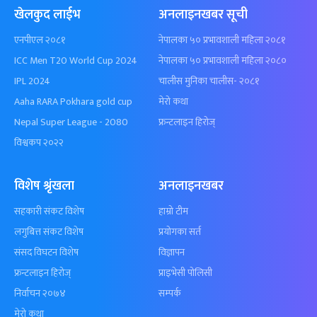
खेलकुद लाईभ
अनलाइनखबर सूची
एनपीएल २०८१
नेपालका ५० प्रभावशाली महिला २०८१
ICC Men T20 World Cup 2024
नेपालका ५० प्रभावशाली महिला २०८०
IPL 2024
चालीस मुनिका चालीस- २०८१
Aaha RARA Pokhara gold cup
मेरो कथा
Nepal Super League - 2080
फ्रन्टलाइन हिरोज्
विश्वकप २०२२
विशेष श्रृंखला
अनलाइनखबर
सहकारी संकट विशेष
हाम्रो टीम
लगुबित्त संकट विशेष
प्रयोगका सर्त
संसद विघटन विशेष
विज्ञापन
फ्रन्टलाइन हिरोज्
प्राइभेसी पोलिसी
निर्वाचन २०७४
सम्पर्क
मेरो कथा