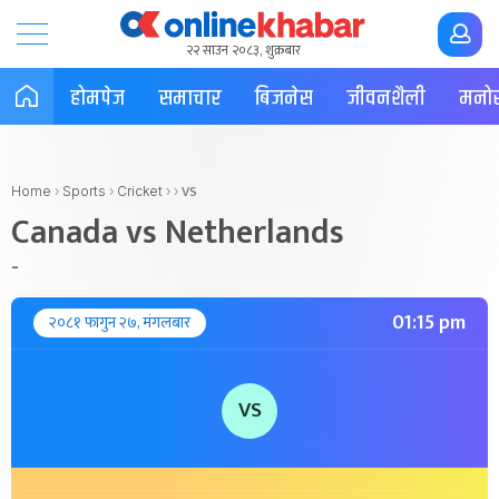
२२ साउन २०८३, शुक्रबार
होमपेज
समाचार
बिजनेस
जीवनशैली
मनोर
VS
Home
›
Sports
›
Cricket
›
›
Canada vs Netherlands
-
01:15 pm
२०८१ फागुन २७, मंगलबार
VS