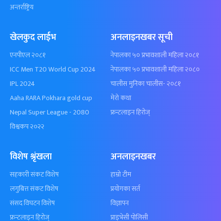
अन्तर्राष्ट्रिय
खेलकुद लाईभ
अनलाइनखबर सूची
एनपीएल २०८१
नेपालका ५० प्रभावशाली महिला २०८१
ICC Men T20 World Cup 2024
नेपालका ५० प्रभावशाली महिला २०८०
IPL 2024
चालीस मुनिका चालीस- २०८१
Aaha RARA Pokhara gold cup
मेरो कथा
Nepal Super League - 2080
फ्रन्टलाइन हिरोज्
विश्वकप २०२२
विशेष श्रृंखला
अनलाइनखबर
सहकारी संकट विशेष
हाम्रो टीम
लगुबित्त संकट विशेष
प्रयोगका सर्त
संसद विघटन विशेष
विज्ञापन
फ्रन्टलाइन हिरोज्
प्राइभेसी पोलिसी