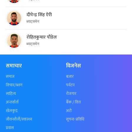
दीपेन्द्र सिंह ऐरी
ब्याट्समेन
रोहितकुमार पौडेल
ब्याट्समेन
समाचार
विजनेस
समाज
बजार
विचार/ब्लग
पर्यटन
साहित्य
रोजगार
अन्तर्वार्ता
बैँक / वित्त
खेलकुद़़
अटो
जीवनशैली/स्वास्थ्य
सूचना-प्रविधि
प्रवास