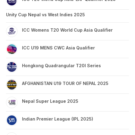
Unity Cup Nepal vs West Indies 2025
ICC Womens T20 World Cup Asia Qualifier
ICC U19 MENS CWC Asia Qualifier
Hongkong Quadrangular T20I Series
AFGHANISTAN U19 TOUR OF NEPAL 2025
Nepal Super League 2025
Indian Premier League (IPL 2025)