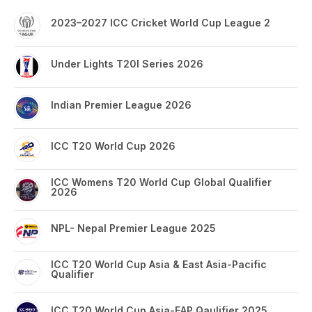
2023–2027 ICC Cricket World Cup League 2
Under Lights T20I Series 2026
Indian Premier League 2026
ICC T20 World Cup 2026
ICC Womens T20 World Cup Global Qualifier
2026
NPL- Nepal Premier League 2025
ICC T20 World Cup Asia & East Asia-Pacific
Qualifier
ICC T20 World Cup Asia-EAP Qaulifier 2025