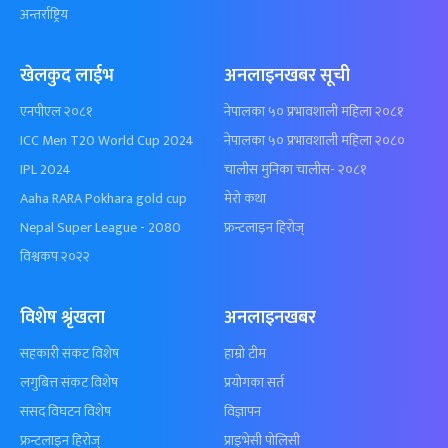
अन्तर्राष्ट्रिय
खेलकुद लाईभ
अनलाइनखबर सूची
एनपीएल २०८१
नेपालका ५० प्रभावशाली महिला २०८१
ICC Men T20 World Cup 2024
नेपालका ५० प्रभावशाली महिला २०८०
IPL 2024
चालीस मुनिका चालीस- २०८१
Aaha RARA Pokhara gold cup
मेरो कथा
Nepal Super League - 2080
फ्रन्टलाइन हिरोज्
विश्वकप २०२२
विशेष श्रृंखला
अनलाइनखबर
सहकारी संकट विशेष
हाम्रो टीम
लगुबित्त संकट विशेष
प्रयोगका सर्त
संसद विघटन विशेष
विज्ञापन
फ्रन्टलाइन हिरोज्
प्राइभेसी पोलिसी