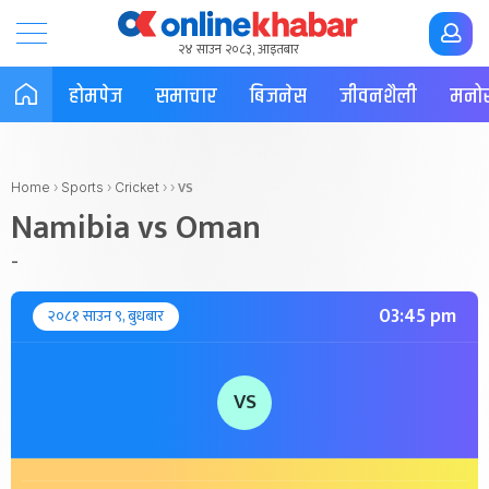
२४ साउन २०८३, आइतबार
होमपेज
समाचार
बिजनेस
जीवनशैली
मनोर
VS
Home
›
Sports
›
Cricket
›
›
Namibia vs Oman
-
03:45 pm
२०८१ साउन ९, बुधबार
VS