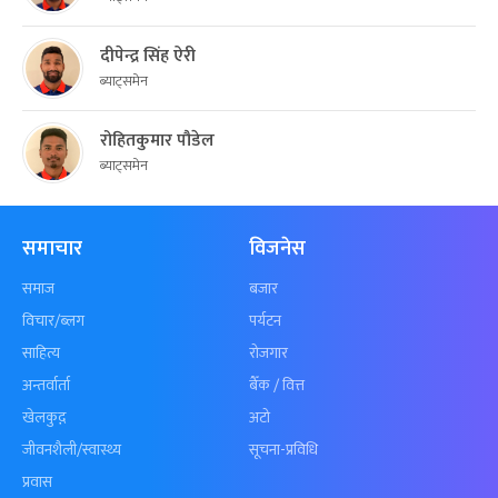
दीपेन्द्र सिंह ऐरी
ब्याट्समेन
रोहितकुमार पौडेल
ब्याट्समेन
समाचार
विजनेस
समाज
बजार
विचार/ब्लग
पर्यटन
साहित्य
रोजगार
अन्तर्वार्ता
बैँक / वित्त
खेलकुद़़
अटो
जीवनशैली/स्वास्थ्य
सूचना-प्रविधि
प्रवास