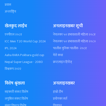
प्रवास
अन्तर्राष्ट्रिय
खेलकुद लाईभ
अनलाइनखबर सूची
एनपीएल २०८१
नेपालका ५० प्रभावशाली महिला २०८१
ICC Men T20 World Cup 2024
नेपालका ५० प्रभावशाली महिला २०८०
IPL 2024
चालीस मुनिका चालीस- २०८१
Aaha RARA Pokhara gold cup
मेरो कथा
Nepal Super League - 2080
फ्रन्टलाइन हिरोज्
विश्वकप २०२२
विशेष श्रृंखला
अनलाइनखबर
सहकारी संकट विशेष
हाम्रो टीम
लगुबित्त संकट विशेष
प्रयोगका सर्त
संसद विघटन विशेष
विज्ञापन