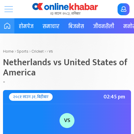
२३ साउन २०८३, शनिबार
होमपेज
समाचार
बिजनेस
जीवनशैली
मनोर
VS
Home
›
Sports
›
Cricket
›
›
Netherlands vs United States of
America
-
02:45 pm
२०८१ साउन ३१, बिहीबार
VS