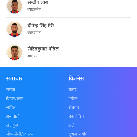
सन्दीप जोरा
ब्याट्समेन
दीपेन्द्र सिंह ऐरी
ब्याट्समेन
रोहितकुमार पौडेल
ब्याट्समेन
समाचार
विजनेस
समाज
बजार
विचार/ब्लग
पर्यटन
साहित्य
रोजगार
अन्तर्वार्ता
बैँक / वित्त
खेलकुद़़
अटो
जीवनशैली/स्वास्थ्य
सूचना-प्रविधि